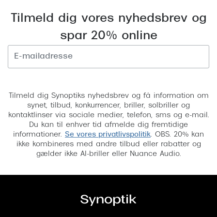
Pilotsolbr
Dyrberg/Kern
Tilmeld dig vores nyhedsbrev og
Runde sol
BOSS Eyewear
spar 20% online
Firkanted
Peak Performance
Sorte sol
Armani Exchange
Tilmeld
Brune sol
Björn Borg
Tilmeld dig Synoptiks nyhedsbrev og få information om
synet, tilbud, konkurrencer, briller, solbriller og
Mere om
Eksklusive brillemærker
kontaktlinser via sociale medier, telefon, sms og e-mail.
Du kan til enhver tid afmelde dig fremtidige
Solbrille
Gucci
informationer.
Se vores privatlivspolitik
. OBS. 20% kan
ikke kombineres med andre tilbud eller rabatter og
Solbrille
Tom Ford
gælder ikke AI-briller eller Nuance Audio.
Glastype
Prada
Solbrille
Moncler
Transiti
Burberry