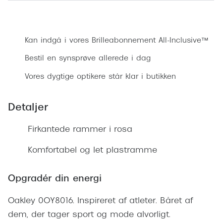
Ray-Ban 
Transitions®
Bestil synsprøve
Armani 
Stellest® til børn
Kan indgå i vores Brilleabonnement All-Inclusive™
Polaroid
Brilleindsamling til Ghana
Bestil en synsprøve allerede i dag
Eksklusi
Tilskud til briller
Vores dygtige optikere står klar i butikken
Prada
Form og farve
Detaljer
Miu Miu
Ansigtsform og briller
Saint La
Firkantede rammer i rosa
Briller til øjne, næse, bryn og kinder
Gucci
Komfortabel og let plastramme
Runde briller
Bottega 
Sorte briller
Opgradér din energi
Tom For
Pilotbriller
Oakley 0OY8016. Inspireret af atleter. Båret af
Balenci
Gennemsigtige briller
dem, der tager sport og mode alvorligt.