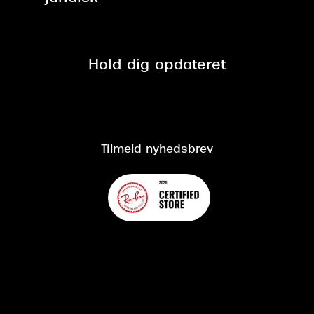
Tilmeld nyhedsbrev
Fri retur på online køb
Mærker & sortiment
Se nuværende tilbud
Privatlivspolitik
Presse
Spørgsmål & svar (FAQ)
Retur
Hold dig opdateret
Cookiepolitik
CSR
Salgs- og leveringsbetingelser
Salgs- og leveringsbetingelser
Om Synoptik
Kundeservice
Tilgængelighedserklæring
Tilmeld nyhedsbrev