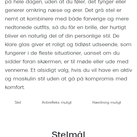
på hele dagen, uden at du føler, det tynger eller
Giorgio 
Populære brillemærker
generer omkring næse og ører. Det grå stel er
Burberry
nemt at kombinere med både farverige og mere
Ray-Ban
Versace
nedtonede outfits, så du får en brille, der hurtigt
Oakley
bliver en naturlig del af din personlige stil. De
Jimmy C
klare glas giver et roligt og tidløst udseende, som
Emporio Armani
Tiffany &
fungerer i de fleste situationer, uanset om du
Hugo Boss
sidder foran skærmen, er til møde eller ude med
Sportsbri
vennerne. Et alsidigt valg, hvis du vil have en aktiv
Ralph Lauren
Cykelbril
og maskulin stil uden at gå på kompromis med
Polo Ralph Lauren
komfort.
Løbebrill
Coach
Form & 
Stel
Antirefleks muligt
Hærdning muligt
Vogue
Ovale sol
Skaga
Cat eye s
Dyrberg/Kern
Stelmål