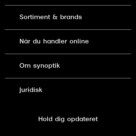
Kontakt os
Sortiment & brands
Mit Synoptik
Solbriller
Find butik - +100 butikker i hele DK
Når du handler online
Briller
Bestil tid
Fri levering til butik
Kontaktlinser
Spørgsmål & svar (FAQ)
Om synoptik
Læsebriller
Fri levering til udleveringssted
Synoptik Erhverv / B2B
Job & karriere
ved +999 kr.
Brillerens
Juridisk
Brilleabonnement All-Inclusive™
Tilmeld nyhedsbrev
Fri retur på online køb
Mærker & sortiment
Se nuværende tilbud
Privatlivspolitik
Presse
Spørgsmål & svar (FAQ)
Retur
Hold dig opdateret
Cookiepolitik
CSR
Salgs- og leveringsbetingelser
Salgs- og leveringsbetingelser