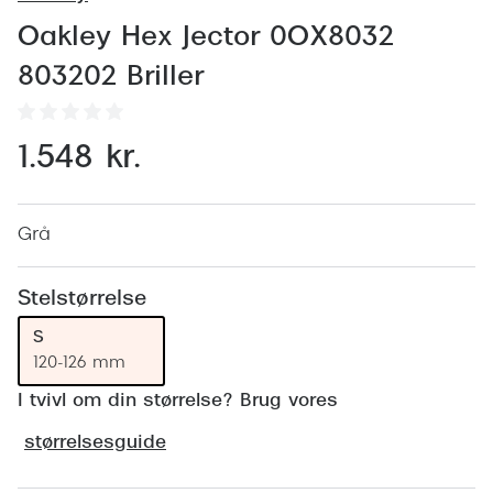
Behandling af tørre øjne
Populær
Oakley Hex Jector 0OX8032
Få tjekket dit syn
Ray-Ban
803202 Briller
Synsprøve med sundhedstjek
Oakley
Test dit behov for abonnement
Emporio
1.548 kr.
SynsJournal
Michael 
Forskning i øjensygdomme
Persol
Grå
Ralph La
Mere om briller
Stelstørrelse
Peak Pe
Brillemode 2026
S
120-126 mm
Prada Li
Brilleglas og priser
I tvivl om din størrelse? Brug vores
Vogue
Bedste brilleglas
størrelsesguide
Polo Ral
Nikon brilleglas