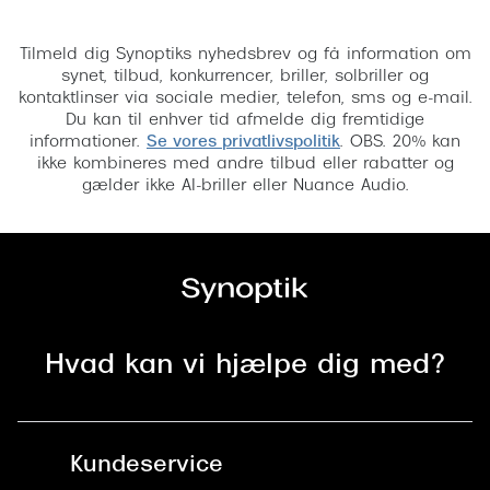
Tilmeld
Versace
Tilmeld dig Synoptiks nyhedsbrev og få information om
Dolce & Gabbana
synet, tilbud, konkurrencer, briller, solbriller og
kontaktlinser via sociale medier, telefon, sms og e-mail.
Persol
Du kan til enhver tid afmelde dig fremtidige
informationer.
Se vores privatlivspolitik
. OBS. 20% kan
Giorgio Armani
ikke kombineres med andre tilbud eller rabatter og
gælder ikke AI-briller eller Nuance Audio.
Michael Kors
Miu Miu
Tiffany & Co.
Hvad kan vi hjælpe dig med?
Kundeservice