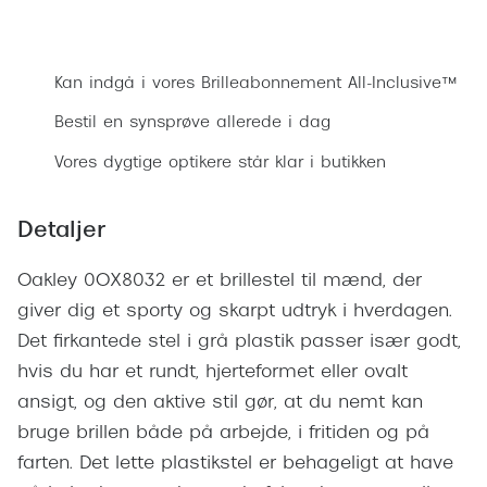
Ray-Ban 
Transitions®
Bestil synsprøve
Armani 
Stellest® til børn
Kan indgå i vores Brilleabonnement All-Inclusive™
Polaroid
Tilskud til briller
Bestil en synsprøve allerede i dag
Eksklusi
Form og farve
Vores dygtige optikere står klar i butikken
Prada
Ansigtsform og briller
Detaljer
Miu Miu
Briller til øjne, næse, bryn og kinder
Saint La
Oakley 0OX8032 er et brillestel til mænd, der
Runde briller
giver dig et sporty og skarpt udtryk i hverdagen.
Gucci
Sorte briller
Det firkantede stel i grå plastik passer især godt,
Bottega 
hvis du har et rundt, hjerteformet eller ovalt
Pilotbriller
ansigt, og den aktive stil gør, at du nemt kan
Tom For
Gennemsigtige briller
bruge brillen både på arbejde, i fritiden og på
Balenci
farten. Det lette plastikstel er behageligt at have
Røde briller