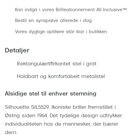
Ray-Ban 
Transitions®
Kan indgå i vores Brilleabonnement All-Inclusive™
Armani 
Stellest® til børn
Bestil en synsprøve allerede i dag
Polaroid
Tilskud til briller
Vores dygtige optikere står klar i butikken
Eksklusi
Form og farve
Detaljer
Prada
Ansigtsform og briller
Rektangulært/firkantet stel i gråt
Miu Miu
Briller til øjne, næse, bryn og kinder
Holdbart og komfortabelt metalstel
Saint La
Runde briller
Gucci
Sorte briller
Alsidige stel til enhver stemning
Bottega 
Pilotbriller
Silhouette SIL5529. Ikoniske briller fremstillet i
Tom For
Østrig siden 1964. Det tydelige design udtrykker
Gennemsigtige briller
individualiteten hos de mennesker, der bærer
Balenci
Røde briller
dem.