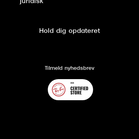
Juridisk
Brilleabonnement All-Inclusive™
Tilmeld nyhedsbrev
Fri retur på online køb
Mærker & sortiment
Se nuværende tilbud
Privatlivspolitik
Presse
Spørgsmål & svar (FAQ)
Retur
Hold dig opdateret
Cookiepolitik
CSR
Salgs- og leveringsbetingelser
Salgs- og leveringsbetingelser
Om Synoptik
Kundeservice
Tilgængelighedserklæring
Tilmeld nyhedsbrev