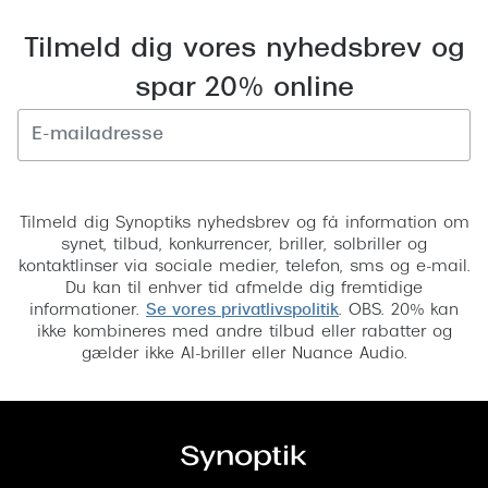
Pilotsolbr
BOSS Eyewear
Tilmeld dig vores nyhedsbrev og
Runde sol
Peak Performance
spar 20% online
Firkanted
Armani Exchange
Sorte sol
Björn Borg
Tilmeld
Brune sol
Eksklusive brillemærker
Tilmeld dig Synoptiks nyhedsbrev og få information om
Mere om
synet, tilbud, konkurrencer, briller, solbriller og
Gucci
kontaktlinser via sociale medier, telefon, sms og e-mail.
Solbrille
Du kan til enhver tid afmelde dig fremtidige
Tom Ford
informationer.
Se vores privatlivspolitik
. OBS. 20% kan
Solbrille
ikke kombineres med andre tilbud eller rabatter og
Prada
gælder ikke AI-briller eller Nuance Audio.
Glastype
Moncler
Solbrille
Burberry
Transiti
Saint Laurent