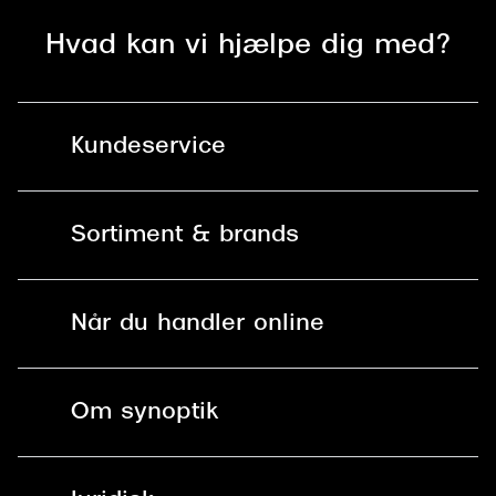
Versace
Hvad kan vi hjælpe dig med?
Dolce & Gabbana
Persol
Kundeservice
Giorgio Armani
Kontakt os
Michael Kors
Sortiment & brands
Miu Miu
Mit Synoptik
Solbriller
Tiffany & Co.
Find butik - +100 butikker i hele DK
Når du handler online
Briller
Bestil tid
Fri levering til butik
Kontaktlinser
Spørgsmål & svar (FAQ)
Om synoptik
Læsebriller
Fri levering til udleveringssted
Synoptik Erhverv / B2B
Job & karriere
ved +999 kr.
Brillerens