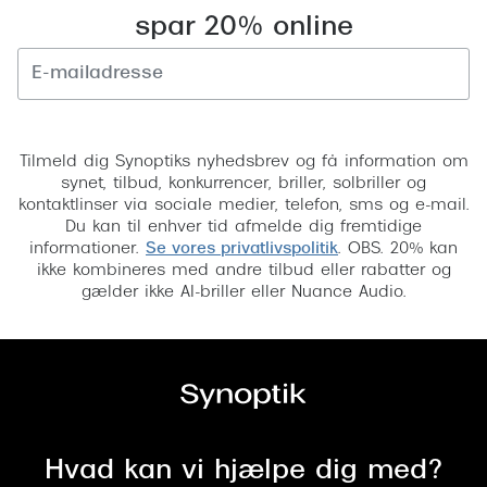
spar 20% online
Versace
Dolce & Gabbana
Persol
Tilmeld
Giorgio Armani
Tilmeld dig Synoptiks nyhedsbrev og få information om
synet, tilbud, konkurrencer, briller, solbriller og
Michael Kors
kontaktlinser via sociale medier, telefon, sms og e-mail.
Du kan til enhver tid afmelde dig fremtidige
Miu Miu
informationer.
Se vores privatlivspolitik
. OBS. 20% kan
ikke kombineres med andre tilbud eller rabatter og
Tiffany & Co.
gælder ikke AI-briller eller Nuance Audio.
Hvad kan vi hjælpe dig med?