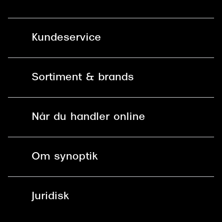
Kundeservice
Kontakt os
Sortiment & brands
Mit Synoptik
Solbriller
Find butik - +100 butikker i hele DK
Når du handler online
Briller
Bestil tid
Fri levering til butik
Kontaktlinser
Spørgsmål & svar (FAQ)
Om synoptik
Læsebriller
Fri levering til udleveringssted
Synoptik Erhverv / B2B
Job & karriere
ved +999 kr.
Brillerens
Juridisk
Brilleabonnement All-Inclusive™
Tilmeld nyhedsbrev
Fri retur på online køb
Mærker & sortiment
Se nuværende tilbud