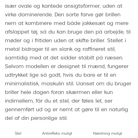
Giorgio 
især ovale og kantede ansigtsformer, uden at
Populære brillemærker
Burberry
virke dominerende. Den sorte farve gør brillen
Ray-Ban
nem at kombinere med både jakkesæt og mere
Versace
afslappet tøj, så du kan bruge den på arbejde, til
Oakley
Jimmy C
møder og i fritiden uden at skifte briller. Stellet i
Emporio Armani
metal bidrager til en slank og raffineret stil,
Tiffany &
samtidig med at det sidder stabilt på næsen.
Hugo Boss
Sportsbri
Selvom modellen er designet til mænd, fungerer
Ralph Lauren
udtrykket lige så godt, hvis du bare er til en
Cykelbril
Polo Ralph Lauren
minimalistisk, maskulin stil. Uanset om du bruger
Løbebrill
briller hele dagen foran skærmen eller kun
Coach
indimellem, får du et stel, der føles let, ser
Form & 
Vogue
gennemført ud og er nemt at gøre til en naturlig
Ovale sol
del af din personlige stil.
Skaga
Cat eye s
Dyrberg/Kern
Stel
Antirefleks muligt
Hærdning muligt