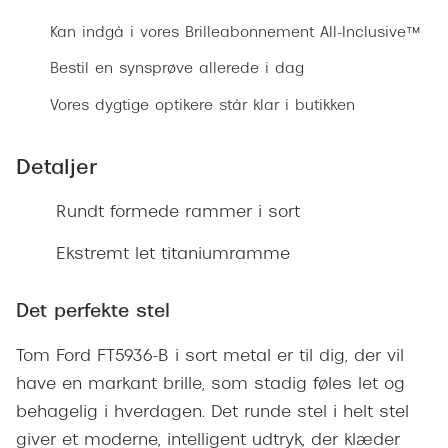
Ray-Ban 
Transitions®
Kan indgå i vores Brilleabonnement All-Inclusive™
Armani 
Stellest® til børn
Bestil en synsprøve allerede i dag
Polaroid
Tilskud til briller
Vores dygtige optikere står klar i butikken
Eksklusi
Form og farve
Detaljer
Prada
Ansigtsform og briller
Rundt formede rammer i sort
Miu Miu
Briller til øjne, næse, bryn og kinder
Ekstremt let titaniumramme
Saint La
Runde briller
Gucci
Sorte briller
Det perfekte stel
Bottega 
Pilotbriller
Tom Ford FT5936-B i sort metal er til dig, der vil
Tom For
have en markant brille, som stadig føles let og
Gennemsigtige briller
behagelig i hverdagen. Det runde stel i helt stel
Balenci
Røde briller
giver et moderne, intelligent udtryk, der klæder