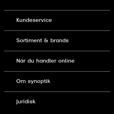
Kundeservice
Kontakt os
Sortiment & brands
Mit Synoptik
Solbriller
Find butik - +100 butikker i hele DK
Når du handler online
Briller
Bestil tid
Fri levering til butik
Kontaktlinser
Spørgsmål & svar (FAQ)
Om synoptik
Læsebriller
Fri levering til udleveringssted
Synoptik Erhverv / B2B
Job & karriere
ved +999 kr.
Brillerens
Juridisk
Brilleabonnement All-Inclusive™
Tilmeld nyhedsbrev
Fri retur på online køb
Mærker & sortiment
Se nuværende tilbud