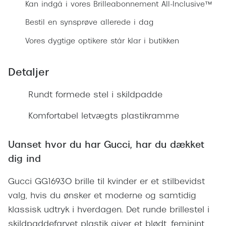
Ray-Ban 
Kan indgå i vores Brilleabonnement All-Inclusive™
Transitions®
Armani 
Bestil en synsprøve allerede i dag
Stellest® til børn
Vores dygtige optikere står klar i butikken
Polaroid
Tilskud til briller
Eksklusi
Detaljer
Form og farve
Prada
Rundt formede stel i skildpadde
Ansigtsform og briller
Miu Miu
Briller til øjne, næse, bryn og kinder
Komfortabel letvægts plastikramme
Saint La
Runde briller
Uanset hvor du har Gucci, har du dækket
Gucci
Sorte briller
dig ind
Bottega 
Pilotbriller
Gucci GG1693O brille til kvinder er et stilbevidst
Tom For
Gennemsigtige briller
valg, hvis du ønsker et moderne og samtidig
Balenci
klassisk udtryk i hverdagen. Det runde brillestel i
Røde briller
skildpaddefarvet plastik giver et blødt, feminint