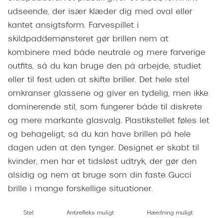
Giorgio 
udseende, der især klæder dig med oval eller
Populære brillemærker
Burberry
kantet ansigtsform. Farvespillet i
Ray-Ban
skildpaddemønsteret gør brillen nem at
Versace
kombinere med både neutrale og mere farverige
Oakley
Jimmy C
outfits, så du kan bruge den på arbejde, studiet
Emporio Armani
eller til fest uden at skifte briller. Det hele stel
Tiffany &
Hugo Boss
omkranser glassene og giver en tydelig, men ikke
Sportsbri
dominerende stil, som fungerer både til diskrete
Ralph Lauren
Cykelbril
og mere markante glasvalg. Plastikstellet føles let
Polo Ralph Lauren
og behageligt, så du kan have brillen på hele
Løbebrill
dagen uden at den tynger. Designet er skabt til
Coach
kvinder, men har et tidsløst udtryk, der gør den
Form & 
Vogue
alsidig og nem at bruge som din faste Gucci
Ovale sol
brille i mange forskellige situationer.
Skaga
Cat eye s
Dyrberg/Kern
Stel
Antirefleks muligt
Hærdning muligt