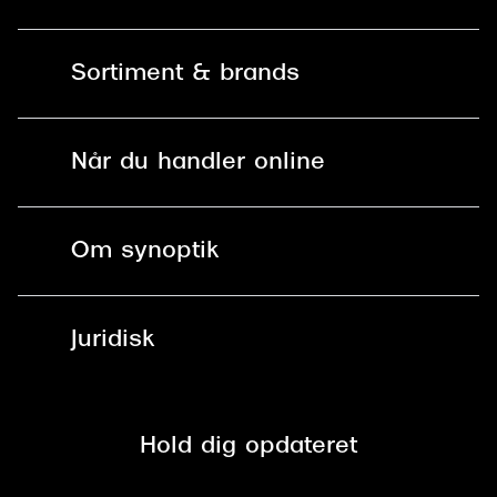
Kontakt os
Sortiment & brands
Mit Synoptik
Solbriller
Find butik - +100 butikker i hele DK
Når du handler online
Briller
Bestil tid
Fri levering til butik
Kontaktlinser
Spørgsmål & svar (FAQ)
Om synoptik
Læsebriller
Fri levering til udleveringssted
Synoptik Erhverv / B2B
Job & karriere
ved +999 kr.
Brillerens
Juridisk
Brilleabonnement All-Inclusive™
Tilmeld nyhedsbrev
Fri retur på online køb
Mærker & sortiment
Se nuværende tilbud
Privatlivspolitik
Presse
Spørgsmål & svar (FAQ)
Retur
Hold dig opdateret
Cookiepolitik
CSR
Salgs- og leveringsbetingelser