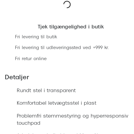
Ray-Ban 
Transitions®
Armani 
Læg i kurv
Stellest® til børn
Polaroid
Tjek tilgængelighed i butik
Tilskud til briller
Fri levering til butik
Eksklusi
Form og farve
Fri levering til udleveringssted ved +999 kr.
Prada
Ansigtsform og briller
Fri retur online
Miu Miu
Briller til øjne, næse, bryn og kinder
Saint La
Detaljer
Runde briller
Gucci
Rundt stel i transparent
Sorte briller
Bottega 
Komfortabel letvægtsstel i plast
Pilotbriller
Tom For
Problemfri stemmestyring og hyperresponsiv
Gennemsigtige briller
touchpad
Balenci
Røde briller