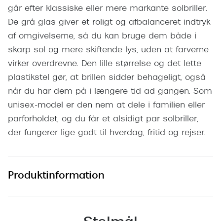
Pilotsolbr
går efter klassiske eller mere markante solbriller.
BOSS Eyewear
De grå glas giver et roligt og afbalanceret indtryk
Runde sol
Peak Performance
af omgivelserne, så du kan bruge dem både i
Firkanted
skarp sol og mere skiftende lys, uden at farverne
Armani Exchange
virker overdrevne. Den lille størrelse og det lette
Sorte sol
Björn Borg
plastikstel gør, at brillen sidder behageligt, også
Brune sol
når du har dem på i længere tid ad gangen. Som
Eksklusive brillemærker
unisex-model er den nem at dele i familien eller
Mere om
Gucci
parforholdet, og du får et alsidigt par solbriller,
Solbrille
der fungerer lige godt til hverdag, fritid og rejser.
Tom Ford
Solbrille
Prada
Glastype
Produktinformation
Moncler
Solbrille
Burberry
Transiti
Saint Laurent