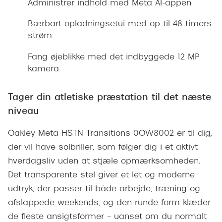
Administrer indhold med Meta AI-appen
Giorgio 
Populære brillemærker
Burberry
Bærbart opladningsetui med op til 48 timers
Ray-Ban
strøm
Versace
Oakley
Fang øjeblikke med det indbyggede 12 MP
Jimmy C
kamera
Emporio Armani
Tiffany &
Hugo Boss
Tager din atletiske præstation til det næste
Sportsbri
niveau
Ralph Lauren
Cykelbril
Oakley Meta HSTN Transitions 0OW8002 er til dig,
Polo Ralph Lauren
Løbebrill
der vil have solbriller, som følger dig i et aktivt
Coach
hverdagsliv uden at stjæle opmærksomheden.
Form & 
Vogue
Det transparente stel giver et let og moderne
Ovale sol
udtryk, der passer til både arbejde, træning og
Skaga
afslappede weekends, og den runde form klæder
Cat eye s
Dyrberg/Kern
de fleste ansigtsformer – uanset om du normalt