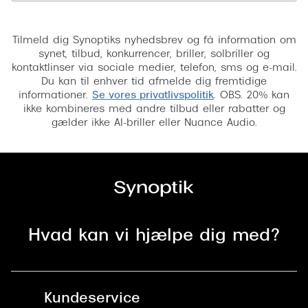
Tilmeld
Tilmeld dig Synoptiks nyhedsbrev og få information om
synet, tilbud, konkurrencer, briller, solbriller og
kontaktlinser via sociale medier, telefon, sms og e-mail.
Du kan til enhver tid afmelde dig fremtidige
informationer.
Se vores privatlivspolitik
. OBS. 20% kan
ikke kombineres med andre tilbud eller rabatter og
gælder ikke AI-briller eller Nuance Audio.
Hvad kan vi hjælpe dig med?
Kundeservice