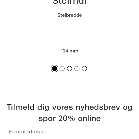
Stelmål
Versace
Stelbredde
Dolce & Gabbana
Persol
Giorgio Armani
124 mm
Michael Kors
Miu Miu
Tiffany & Co.
Tilmeld dig vores nyhedsbrev og
spar 20% online