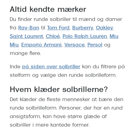
Versace
Altid kendte mærker
Du finder runde solbriller til mænd og damer
Dolce & Gabbana
fra
Ray-Ban
til
Tom Ford
,
Burberry
,
Oakley
,
Persol
Saint Laurent
,
Chloé
,
Polo Ralph Lauren
,
Miu
Giorgio Armani
Miu
,
Emporio Armani
,
Versace
,
Persol
og
mange flere.
Michael Kors
Inde
på siden over solbriller
kan du filtrere på
Miu Miu
stelform og vælge den runde solbrilleform.
Tiffany & Co.
Hvem klæder solbrillerne?
Det klæder de fleste mennesker at bære den
runde solbrilleform. Personer, der har en rund
ansigtsform, kan have større glæde af
solbriller i mere kantede former.