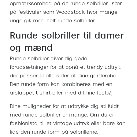
Pilotsolbr
opmærksomhed på de runde solbriller. Især
BOSS Eyewear
på festivaler som Woodstock, hvor mange
Runde sol
Peak Performance
unge gik med helt runde solbriller.
Firkanted
Armani Exchange
Runde solbriller til damer
Sorte sol
Björn Borg
og mænd
Brune sol
Eksklusive brillemærker
Runde solbriller giver dig gode
Mere om
forudsætninger for at opnå et trendy udtryk,
Gucci
der passer til alle sider af dine garderobe.
Solbrille
Tom Ford
Den runde form kan kombineres med en
Solbrille
afslappet t-shirt eller med dit fine festtøj.
Prada
Glastype
Dine muligheder for at udtrykke dig stilfuldt
Moncler
med runde solbriller er mange. Om du er
Solbrille
Burberry
fashionista, til et vintage udtryk eller bare kan
Transiti
lide den runde form på solbrillerne.
Saint Laurent