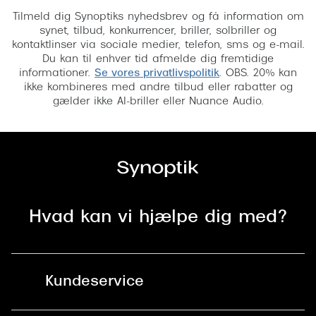
Tilmeld dig Synoptiks nyhedsbrev og få information om
synet, tilbud, konkurrencer, briller, solbriller og
kontaktlinser via sociale medier, telefon, sms og e-mail.
Du kan til enhver tid afmelde dig fremtidige
informationer.
Se vores privatlivspolitik
. OBS. 20% kan
ikke kombineres med andre tilbud eller rabatter og
gælder ikke AI-briller eller Nuance Audio.
Hvad kan vi hjælpe dig med?
Kundeservice