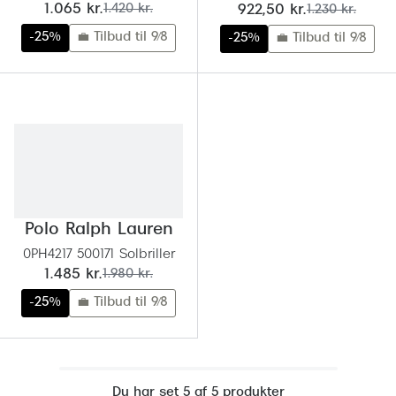
Ray-Ban 
nu:
før:
nu:
før:
1.065 kr.
1.420 kr.
922,50 kr.
1.230 kr.
Transitions®
-25%
💼 Tilbud til 9/8
-25%
💼 Tilbud til 9/8
Armani 
Stellest® til børn
Polaroid
Tilskud til briller
Eksklusi
Form og farve
Prada
Ansigtsform og briller
Miu Miu
Briller til øjne, næse, bryn og kinder
Saint La
Polo Ralph Lauren
Runde briller
0PH4217 500171 Solbriller
Gucci
Sorte briller
nu:
før:
1.485 kr.
1.980 kr.
Bottega 
-25%
💼 Tilbud til 9/8
Pilotbriller
Tom For
Gennemsigtige briller
Balenci
Røde briller
Du har set 5 af 5 produkter