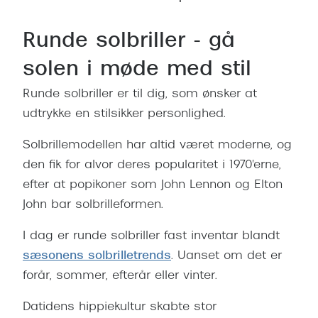
Giorgio 
Populære brillemærker
Burberry
Runde solbriller - gå
Ray-Ban
Versace
solen i møde med stil
Oakley
Jimmy C
Runde solbriller er til dig, som ønsker at
Emporio Armani
udtrykke en stilsikker personlighed.
Tiffany &
Hugo Boss
Solbrillemodellen har altid været moderne, og
Sportsbri
Ralph Lauren
den fik for alvor deres popularitet i 1970'erne,
Cykelbril
efter at popikoner som John Lennon og Elton
Polo Ralph Lauren
Løbebrill
John bar solbrilleformen.
Coach
I dag er runde solbriller fast inventar blandt
Form & 
Vogue
sæsonens solbrilletrends
. Uanset om det er
Ovale sol
forår, sommer, efterår eller vinter.
Skaga
Cat eye s
Dyrberg/Kern
Datidens hippiekultur skabte stor