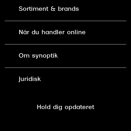
Kontakt os
Sortiment & brands
Mit Synoptik
Solbriller
Find butik - +100 butikker i hele DK
Når du handler online
Briller
Bestil tid
Fri levering til butik
Kontaktlinser
Spørgsmål & svar (FAQ)
Om synoptik
Læsebriller
Fri levering til udleveringssted
Synoptik Erhverv / B2B
Job & karriere
ved +999 kr.
Brillerens
Juridisk
Brilleabonnement All-Inclusive™
Tilmeld nyhedsbrev
Fri retur på online køb
Mærker & sortiment
Se nuværende tilbud
Privatlivspolitik
Presse
Spørgsmål & svar (FAQ)
Retur
Hold dig opdateret
Cookiepolitik
CSR
Salgs- og leveringsbetingelser
Salgs- og leveringsbetingelser
Om Synoptik