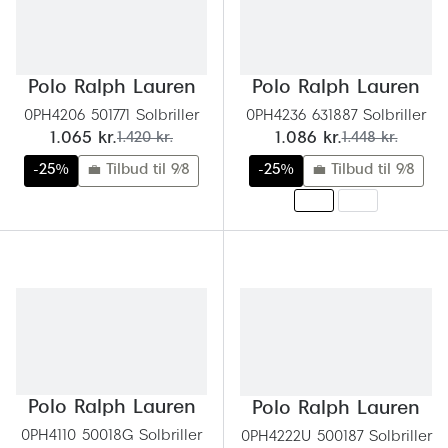
Behandling af tørre øjne
Populær
Få tjekket dit syn
Ray-Ban
Polo Ralph Lauren
Polo Ralph Lauren
Synsprøve med sundhedstjek
Oakley
0PH4206 501771 Solbriller
0PH4236 631887 Solbriller
Test dit behov for abonnement
Emporio
nu:
før:
nu:
før:
1.065 kr.
1.420 kr.
1.086 kr.
1.448 kr.
-25%
💼 Tilbud til 9/8
-25%
💼 Tilbud til 9/8
SynsJournal
Michael 
Forskning i øjensygdomme
Persol
Ralph La
Mere om briller
Peak Pe
Brillemode 2026
Prada Li
Brilleglas og priser
Vogue
Bedste brilleglas
Polo Ralph Lauren
Polo Ralph Lauren
Polo Ral
Nikon brilleglas
0PH4110 50018G Solbriller
0PH4222U 500187 Solbriller