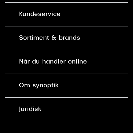
Kundeservice
Kontakt os
Sortiment & brands
Mit Synoptik
Solbriller
Find butik - +100 butikker i hele DK
Når du handler online
Briller
Bestil tid
Fri levering til butik
Kontaktlinser
Spørgsmål & svar (FAQ)
Om synoptik
Læsebriller
Fri levering til udleveringssted
Synoptik Erhverv / B2B
Job & karriere
ved +999 kr.
Brillerens
Juridisk
Brilleabonnement All-Inclusive™
Tilmeld nyhedsbrev
Fri retur på online køb
Mærker & sortiment
Se nuværende tilbud
Privatlivspolitik
Presse