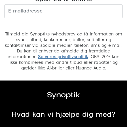
Versace
Dolce & Gabbana
Tilmeld
Persol
Tilmeld dig Synoptiks nyhedsbrev og få information om
synet, tilbud, konkurrencer, briller, solbriller og
Giorgio Armani
kontaktlinser via sociale medier, telefon, sms og e-mail.
Du kan til enhver tid afmelde dig fremtidige
Michael Kors
informationer.
Se vores privatlivspolitik
. OBS. 20% kan
ikke kombineres med andre tilbud eller rabatter og
Miu Miu
gælder ikke AI-briller eller Nuance Audio.
Tiffany & Co.
Hvad kan vi hjælpe dig med?