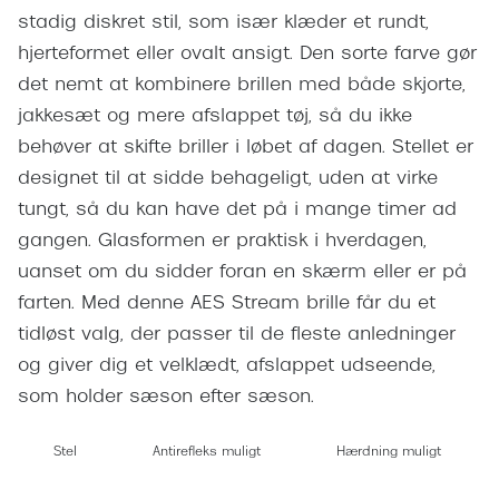
Giorgio 
stadig diskret stil, som især klæder et rundt,
Populære brillemærker
Burberry
hjerteformet eller ovalt ansigt. Den sorte farve gør
Ray-Ban
det nemt at kombinere brillen med både skjorte,
Versace
jakkesæt og mere afslappet tøj, så du ikke
Oakley
Jimmy C
behøver at skifte briller i løbet af dagen. Stellet er
Emporio Armani
designet til at sidde behageligt, uden at virke
Tiffany &
tungt, så du kan have det på i mange timer ad
Hugo Boss
Sportsbri
gangen. Glasformen er praktisk i hverdagen,
Ralph Lauren
uanset om du sidder foran en skærm eller er på
Cykelbril
Polo Ralph Lauren
farten. Med denne AES Stream brille får du et
Løbebrill
tidløst valg, der passer til de fleste anledninger
Coach
og giver dig et velklædt, afslappet udseende,
Form & 
Vogue
som holder sæson efter sæson.
Ovale sol
Skaga
Stel
Antirefleks muligt
Hærdning muligt
Cat eye s
Dyrberg/Kern