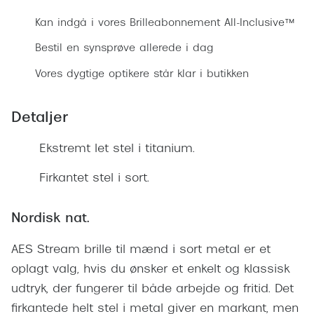
Ray-Ban 
Transitions®
Kan indgå i vores Brilleabonnement All-Inclusive™
Armani 
Stellest® til børn
Bestil en synsprøve allerede i dag
Polaroid
Tilskud til briller
Vores dygtige optikere står klar i butikken
Eksklusi
Form og farve
Detaljer
Prada
Ansigtsform og briller
Ekstremt let stel i titanium.
Miu Miu
Briller til øjne, næse, bryn og kinder
Firkantet stel i sort.
Saint La
Runde briller
Gucci
Sorte briller
Nordisk nat.
Bottega 
Pilotbriller
AES Stream brille til mænd i sort metal er et
Tom For
oplagt valg, hvis du ønsker et enkelt og klassisk
Gennemsigtige briller
udtryk, der fungerer til både arbejde og fritid. Det
Balenci
Røde briller
firkantede helt stel i metal giver en markant, men