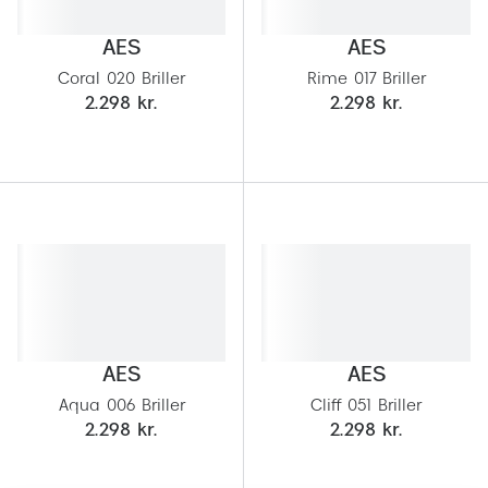
Behandling af tørre øjne
Populær
AES
AES
Få tjekket dit syn
Ray-Ban
Coral 020 Briller
Rime 017 Briller
Synsprøve med sundhedstjek
Oakley
2.298 kr.
2.298 kr.
Test dit behov for abonnement
Emporio
SynsJournal
Michael 
Forskning i øjensygdomme
Persol
Ralph La
Mere om briller
Peak Pe
Brillemode 2026
Prada Li
AES
AES
Brilleglas og priser
Vogue
Aqua 006 Briller
Cliff 051 Briller
Bedste brilleglas
2.298 kr.
2.298 kr.
Polo Ral
Nikon brilleglas