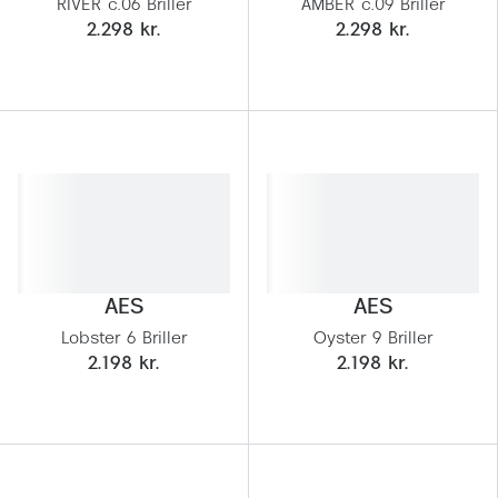
RIVER c.06 Briller
AMBER c.09 Briller
Pilotsolbr
BOSS Eyewear
2.298 kr.
2.298 kr.
Runde sol
Peak Performance
Firkanted
Armani Exchange
Sorte sol
Björn Borg
Brune sol
Eksklusive brillemærker
Mere om
Gucci
Solbrille
AES
AES
Tom Ford
Solbrille
Lobster 6 Briller
Oyster 9 Briller
Prada
2.198 kr.
2.198 kr.
Glastype
Moncler
Solbrille
Burberry
Transiti
Saint Laurent