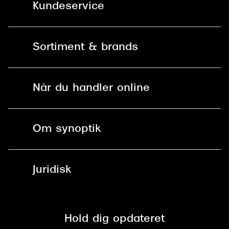
Kundeservice
Kontakt os
Sortiment & brands
Mit Synoptik
Solbriller
Find butik - +100 butikker i hele DK
Når du handler online
Briller
Bestil tid
Fri levering til butik
Kontaktlinser
Spørgsmål & svar (FAQ)
Om synoptik
Læsebriller
Fri levering til udleveringssted
Synoptik Erhverv / B2B
Job & karriere
ved +999 kr.
Brillerens
Juridisk
Brilleabonnement All-Inclusive™
Tilmeld nyhedsbrev
Fri retur på online køb
Mærker & sortiment
Se nuværende tilbud
Privatlivspolitik
Presse
Spørgsmål & svar (FAQ)
Retur
Hold dig opdateret
Cookiepolitik
CSR