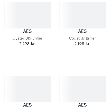
Versace
Dolce & Gabbana
Persol
AES
AES
Giorgio Armani
Oyster 015 Briller
Coast 37 Briller
2.298 kr.
2.198 kr.
Michael Kors
Miu Miu
Tiffany & Co.
AES
AES