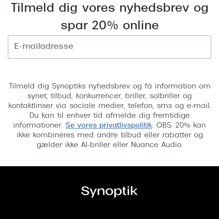
Pilotsolbr
Tilmeld dig vores nyhedsbrev og
BOSS Eyewear
spar 20% online
Runde sol
Peak Performance
Firkanted
Armani Exchange
Sorte sol
Tilmeld
Björn Borg
Brune sol
Tilmeld dig Synoptiks nyhedsbrev og få information om
Eksklusive brillemærker
synet, tilbud, konkurrencer, briller, solbriller og
kontaktlinser via sociale medier, telefon, sms og e-mail.
Mere om
Gucci
Du kan til enhver tid afmelde dig fremtidige
informationer.
Se vores privatlivspolitik
. OBS. 20% kan
Solbrille
Tom Ford
ikke kombineres med andre tilbud eller rabatter og
gælder ikke AI-briller eller Nuance Audio.
Solbrille
Prada
Glastype
Moncler
Solbrille
Burberry
Transiti
Saint Laurent