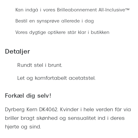
Ray-Ban 
Transitions®
Kan indgå i vores Brilleabonnement All-Inclusive™
Armani 
Stellest® til børn
Bestil en synsprøve allerede i dag
Polaroid
Tilskud til briller
Vores dygtige optikere står klar i butikken
Eksklusi
Form og farve
Detaljer
Prada
Ansigtsform og briller
Rundt stel i brunt.
Miu Miu
Briller til øjne, næse, bryn og kinder
Let og komfortabelt acetatstel.
Saint La
Runde briller
Gucci
Sorte briller
Forkæl dig selv!
Bottega 
Pilotbriller
Dyrberg Kern DK4062. Kvinder i hele verden får via
Tom For
briller bragt skønhed og sensualitet ind i deres
Gennemsigtige briller
hjerte og sind.
Balenci
Røde briller