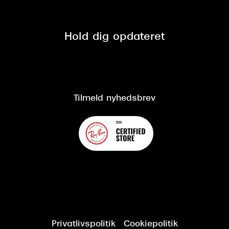
Fri retur på online køb
Mærker & sortiment
Se nuværende tilbud
Privatlivspolitik
Presse
Spørgsmål & svar (FAQ)
Retur
Hold dig opdateret
Cookiepolitik
CSR
Salgs- og leveringsbetingelser
Salgs- og leveringsbetingelser
Om Synoptik
Kundeservice
Tilgængelighedserklæring
Tilmeld nyhedsbrev
Privatlivspolitik
Cookiepolitik