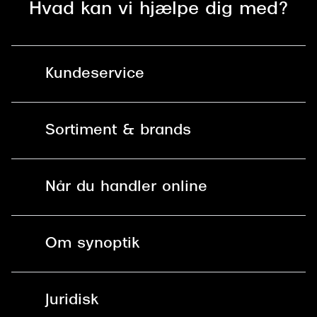
Hvad kan vi hjælpe dig med?
Versace
Dolce & Gabbana
Kundeservice
Persol
Giorgio Armani
Kontakt os
Sortiment & brands
Michael Kors
Mit Synoptik
Miu Miu
Solbriller
Find butik - +100 butikker i hele DK
Når du handler online
Tiffany & Co.
Briller
Bestil tid
Fri levering til butik
Kontaktlinser
Spørgsmål & svar (FAQ)
Om synoptik
Læsebriller
Fri levering til udleveringssted
Synoptik Erhverv / B2B
Job & karriere
ved +999 kr.
Brillerens
Juridisk
Brilleabonnement All-Inclusive™
Tilmeld nyhedsbrev