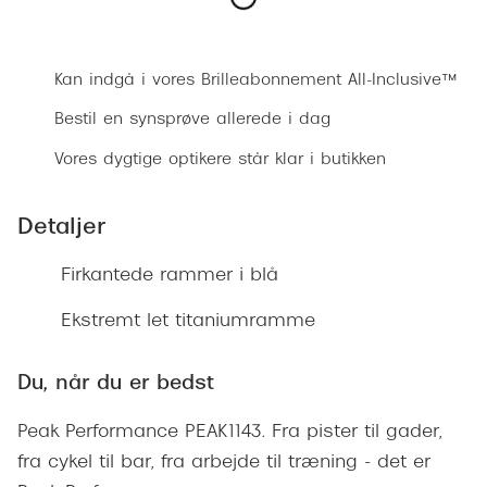
Ray-Ban 
Transitions®
Bestil synsprøve
Armani 
Stellest® til børn
Kan indgå i vores Brilleabonnement All-Inclusive™
Polaroid
Brilleindsamling til Ghana
Bestil en synsprøve allerede i dag
Eksklusi
Tilskud til briller
Vores dygtige optikere står klar i butikken
Prada
Form og farve
Detaljer
Miu Miu
Ansigtsform og briller
Firkantede rammer i blå
Saint La
Briller til øjne, næse, bryn og kinder
Ekstremt let titaniumramme
Gucci
Runde briller
Bottega 
Sorte briller
Du, når du er bedst
Tom For
Pilotbriller
Peak Performance PEAK1143. Fra pister til gader,
Balenci
fra cykel til bar, fra arbejde til træning - det er
Gennemsigtige briller