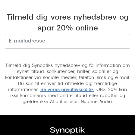
Pilotsolbr
Dyrberg/Kern
Runde sol
Tilmeld dig vores nyhedsbrev og
BOSS Eyewear
spar 20% online
Firkanted
Peak Performance
Sorte sol
Armani Exchange
Brune sol
Tilmeld
Björn Borg
Tilmeld dig Synoptiks nyhedsbrev og få information om
Mere om
Eksklusive brillemærker
synet, tilbud, konkurrencer, briller, solbriller og
kontaktlinser via sociale medier, telefon, sms og e-mail.
Solbrille
Gucci
Du kan til enhver tid afmelde dig fremtidige
informationer.
Se vores privatlivspolitik
. OBS. 20% kan
Solbrille
Tom Ford
ikke kombineres med andre tilbud eller rabatter og
gælder ikke AI-briller eller Nuance Audio.
Glastype
Prada
Solbrille
Moncler
Transiti
Burberry