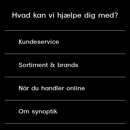
Saint Laurent
Hvad kan vi hjælpe dig med?
Versace
Dolce & Gabbana
Kundeservice
Persol
Giorgio Armani
Kontakt os
Sortiment & brands
Michael Kors
Mit Synoptik
Miu Miu
Solbriller
Find butik - +100 butikker i hele DK
Når du handler online
Tiffany & Co.
Briller
Bestil tid
Fri levering til butik
Kontaktlinser
Spørgsmål & svar (FAQ)
Om synoptik
Læsebriller
Fri levering til udleveringssted
Synoptik Erhverv / B2B
Job & karriere
ved +999 kr.