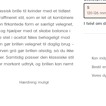
 (konjunktivitis)
ossa
Giorgio Armani
PRECISION1™
S
inser gratis
Brilleabonnement All-Inclusive™
sisk brille til kvinder med et tidløst
Burberry
120-126 m
bonnement - Vilkår og
Finansieringsmuligheder
 raffineret stil, som er let at kombinere
uren
Versace
I tvivl om 
 firkantede form er særligt velegnet,
Forsikring
Jimmy Choo
gt, og hjælper med at skabe balance i
k og -kontrol
e stel i acetat føles behageligt mod
nge
Tiffany & Co.
gør brillen velegnet til daglig brug –
ven grå gør brillen alsidig, så du ikke
nger. Samtidig passer den klassiske stil
Kan ind
er markant udtryk, og brillen kan nemt
Bestil e
Vores dy
Hærdning muligt