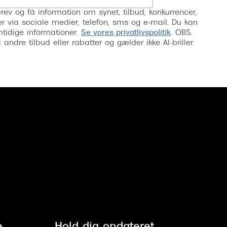
rev og få information om synet, tilbud, konkurrencer,
inser via sociale medier, telefon, sms og e-mail. Du kan
mtidige informationer.
Se vores privatlivspolitik
. OBS.
ndre tilbud eller rabatter og gælder ikke AI-briller
e
Hold dig opdateret