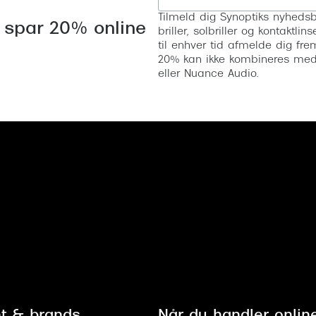
Tilmeld dig Synoptiks nyhedsb
 spar 20% online
briller, solbriller og kontaktl
til enhver tid afmelde dig fre
20% kan ikke kombineres med a
eller Nuance Audio.
t & brands
Når du handler onlin