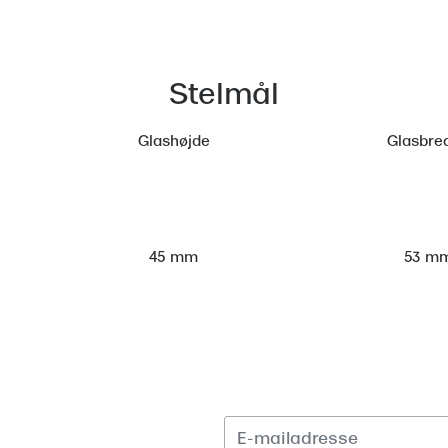
Stelmål
Glashøjde
Glasbre
53 m
45 mm