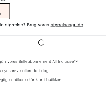
Vogue
Firkantede solbriller
Skaga
m
Sorte solbriller
Dyrberg
din størrelse? Brug vores
størrelsesguide
Brune solbriller
BOSS E
Peak Pe
Bestil synsprøve
Armani
Björn B
gå i vores Brilleabonnement All-Inclusive™
n synsprøve allerede i dag
gtige optikere står klar i butikken