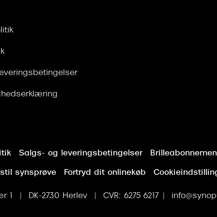
itik
ik
leveringsbetingelser
ghedserklæring
tik
Salgs- og leveringsbetingelser
Brilleabonnement
stil synsprøve
Fortryd dit onlinekøb
Cookieindstillin
r 1 | DK-2730 Herlev | CVR: 6275 6217 | info@synopt