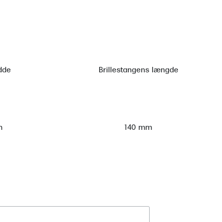
dde
Brillestangens længde
m
140 mm
Tilmeld