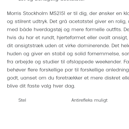
Se udvalg af Oakley Meta
Øjenbetændelse
Brilletyper
Prada Linea R
Tilbehør til briller
Polariserede solbriller
Endagslinser
Webshop FAQ
Oplev kontaktl
Morris Stockholm MS2151 er til dig, der ønsker en klas
Skærmbriller
Vogue
Behandling af tørre øjne
Månedslinser
Butiksoversigt
Kontaktlinsea
og stilrent udtryk. Det grå acetatstel giver en rolig,
Sikkerhedsbriller
Polo Ralph La
FAQ
med både hverdagstøj og mere formelle outfits. Den
Arbejdsbriller
Ray-Ban Kids
hvis du har et rundt, hjerteformet eller ovalt ansi
Kontaktlinsetje
dit ansigtstræk uden at virke dominerende. Det hel
Armani Excha
huden og giver en stabil og solid fornemmelse, som 
Polaroid
fra arbejde og studier til afslappede weekender. Far
behøver flere forskellige par til forskellige anledni
godt, uanset om du foretrækker et mere diskret ell
blive dit faste valg hver dag.
Stel
Antirefleks muligt