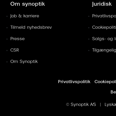
Om synoptik
Juridisk
Job & karriere
Privatlivspol
Tilmeld nyhedsbrev
Cookiepolit
Presse
Salgs- og 
CSR
Tilgængeli
Om Synoptik
Privatlivspolitik
Cookiepoli
Be
© Synoptik A/S | Lyskæ