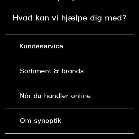
Hvad kan vi hjælpe dig med?
Kundeservice
Kontakt os
Sortiment & brands
Mit Synoptik
Solbriller
Find butik - +100 butikker i hele DK
Når du handler online
Briller
Bestil tid
Fri levering til butik
Kontaktlinser
Spørgsmål & svar (FAQ)
Om synoptik
Læsebriller
Fri levering til udleveringssted
Synoptik Erhverv / B2B
Job & karriere