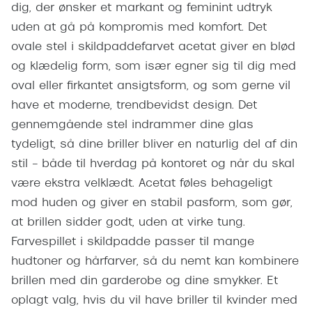
Giorgio 
dig, der ønsker et markant og feminint udtryk
Populære brillemærker
uden at gå på kompromis med komfort. Det
Burberry
ovale stel i skildpaddefarvet acetat giver en blød
Ray-Ban
Versace
og klædelig form, som især egner sig til dig med
Oakley
oval eller firkantet ansigtsform, og som gerne vil
Jimmy C
have et moderne, trendbevidst design. Det
Emporio Armani
Tiffany &
gennemgående stel indrammer dine glas
Hugo Boss
tydeligt, så dine briller bliver en naturlig del af din
Sportsbri
Ralph Lauren
stil – både til hverdag på kontoret og når du skal
Cykelbril
være ekstra velklædt. Acetat føles behageligt
Polo Ralph Lauren
Løbebrill
mod huden og giver en stabil pasform, som gør,
Coach
at brillen sidder godt, uden at virke tung.
Form & 
Farvespillet i skildpadde passer til mange
Vogue
hudtoner og hårfarver, så du nemt kan kombinere
Ovale sol
Skaga
brillen med din garderobe og dine smykker. Et
Cat eye s
oplagt valg, hvis du vil have briller til kvinder med
Dyrberg/Kern