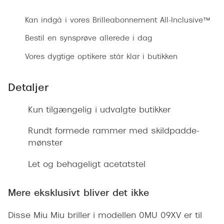
Ray-Ban 
Transitions®
Kan indgå i vores Brilleabonnement All-Inclusive™
Armani 
Stellest® til børn
Bestil en synsprøve allerede i dag
Polaroid
Tilskud til briller
Vores dygtige optikere står klar i butikken
Eksklusi
Form og farve
Detaljer
Prada
Ansigtsform og briller
Miu Miu
Kun tilgængelig i udvalgte butikker
Briller til øjne, næse, bryn og kinder
Saint La
Rundt formede rammer med skildpadde-
Runde briller
mønster
Gucci
Sorte briller
Let og behageligt acetatstel
Bottega 
Pilotbriller
Tom For
Mere eksklusivt bliver det ikke
Gennemsigtige briller
Balenci
Røde briller
Disse Miu Miu briller i modellen 0MU 09XV er til