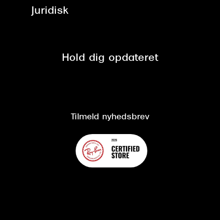
ved +999 kr.
Brillerens
Juridisk
Brilleabonnement All-Inclusive™
Tilmeld nyhedsbrev
Fri retur på online køb
Mærker & sortiment
Se nuværende tilbud
Privatlivspolitik
Presse
Spørgsmål & svar (FAQ)
Retur
Hold dig opdateret
Cookiepolitik
CSR
Salgs- og leveringsbetingelser
Salgs- og leveringsbetingelser
Om Synoptik
Kundeservice
Tilgængelighedserklæring
Tilmeld nyhedsbrev