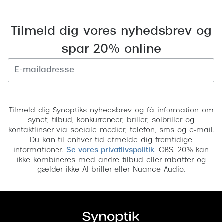
Versace
Tilmeld dig vores nyhedsbrev og
Dolce & Gabbana
spar 20% online
Persol
Giorgio Armani
Michael Kors
Tilmeld
Tilmeld dig Synoptiks nyhedsbrev og få information om
Miu Miu
synet, tilbud, konkurrencer, briller, solbriller og
kontaktlinser via sociale medier, telefon, sms og e-mail.
Tiffany & Co.
Du kan til enhver tid afmelde dig fremtidige
informationer.
Se vores privatlivspolitik
. OBS. 20% kan
ikke kombineres med andre tilbud eller rabatter og
gælder ikke AI-briller eller Nuance Audio.