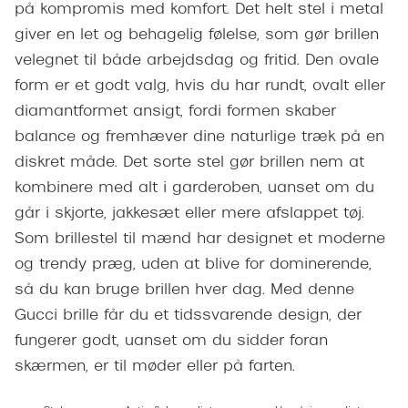
Giorgio 
på kompromis med komfort. Det helt stel i metal
Populære brillemærker
giver en let og behagelig følelse, som gør brillen
Burberry
velegnet til både arbejdsdag og fritid. Den ovale
Ray-Ban
Versace
form er et godt valg, hvis du har rundt, ovalt eller
Oakley
diamantformet ansigt, fordi formen skaber
Jimmy C
balance og fremhæver dine naturlige træk på en
Emporio Armani
Tiffany &
diskret måde. Det sorte stel gør brillen nem at
Hugo Boss
kombinere med alt i garderoben, uanset om du
Sportsbri
Ralph Lauren
går i skjorte, jakkesæt eller mere afslappet tøj.
Cykelbril
Som brillestel til mænd har designet et moderne
Polo Ralph Lauren
Løbebrill
og trendy præg, uden at blive for dominerende,
Coach
så du kan bruge brillen hver dag. Med denne
Form & 
Gucci brille får du et tidssvarende design, der
Vogue
fungerer godt, uanset om du sidder foran
Ovale sol
Skaga
skærmen, er til møder eller på farten.
Cat eye s
Dyrberg/Kern