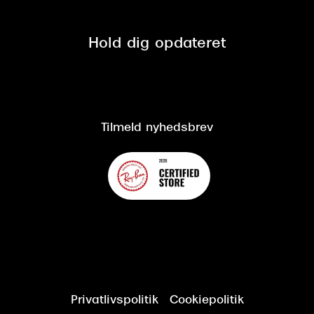
Mærker & sortiment
Se nuværende tilbud
Privatlivspolitik
Presse
Spørgsmål & svar (FAQ)
Retur
Hold dig opdateret
Cookiepolitik
CSR
Salgs- og leveringsbetingelser
Salgs- og leveringsbetingelser
Om Synoptik
Kundeservice
Tilgængelighedserklæring
Tilmeld nyhedsbrev
Privatlivspolitik
Cookiepolitik