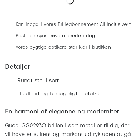
Ray-Ban 
Transitions®
Bestil synsprøve
Armani 
Stellest® til børn
Kan indgå i vores Brilleabonnement All-Inclusive™
Polaroid
Tilskud til briller
Bestil en synsprøve allerede i dag
Eksklusi
Form og farve
Vores dygtige optikere står klar i butikken
Prada
Ansigtsform og briller
Detaljer
Miu Miu
Briller til øjne, næse, bryn og kinder
Saint La
Rundt stel i sort.
Runde briller
Gucci
Holdbart og behageligt metalstel.
Sorte briller
Bottega 
Pilotbriller
En harmoni af elegance og modernitet
Tom For
Gennemsigtige briller
Gucci GG0293O brillen i sort metal er til dig, der
Balenci
Røde briller
vil have et stilrent og markant udtryk uden at gå