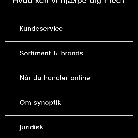
Hvad kan vi hjælpe dig med?
Kundeservice
Kontakt os
Sortiment & brands
Mit Synoptik
Solbriller
Find butik - +100 butikker i hele DK
Når du handler online
Briller
Bestil tid
Fri levering til butik
Kontaktlinser
Spørgsmål & svar (FAQ)
Om synoptik
Læsebriller
Fri levering til udleveringssted
Synoptik Erhverv / B2B
Job & karriere
ved +999 kr.
Brillerens
Juridisk
Brilleabonnement All-Inclusive™
Tilmeld nyhedsbrev
Fri retur på online køb