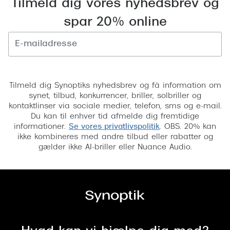
Tilmeld dig vores nyhedsbrev og
Versace
spar 20% online
Dolce & Gabbana
Persol
Tilmeld
Giorgio Armani
Tilmeld dig Synoptiks nyhedsbrev og få information om
synet, tilbud, konkurrencer, briller, solbriller og
Michael Kors
kontaktlinser via sociale medier, telefon, sms og e-mail.
Du kan til enhver tid afmelde dig fremtidige
Miu Miu
informationer.
Se vores privatlivspolitik
. OBS. 20% kan
ikke kombineres med andre tilbud eller rabatter og
Tiffany & Co.
gælder ikke AI-briller eller Nuance Audio.