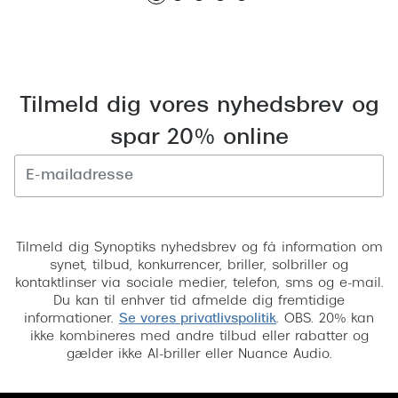
Pilotsolbr
BOSS Eyewear
Runde sol
Peak Performance
Firkanted
Armani Exchange
Tilmeld dig vores nyhedsbrev og
Sorte sol
Björn Borg
spar 20% online
Brune sol
Eksklusive brillemærker
Mere om
Gucci
Tilmeld
Solbrille
Tom Ford
Tilmeld dig Synoptiks nyhedsbrev og få information om
synet, tilbud, konkurrencer, briller, solbriller og
Solbrille
Prada
kontaktlinser via sociale medier, telefon, sms og e-mail.
Du kan til enhver tid afmelde dig fremtidige
Glastype
Moncler
informationer.
Se vores privatlivspolitik
. OBS. 20% kan
ikke kombineres med andre tilbud eller rabatter og
Solbrille
Burberry
gælder ikke AI-briller eller Nuance Audio.
Transiti
Saint Laurent