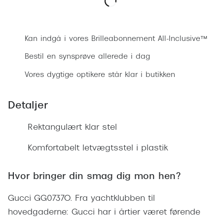
Ray-Ban 
Transitions®
Bestil synsprøve
Armani 
Stellest® til børn
Kan indgå i vores Brilleabonnement All-Inclusive™
Polaroid
Tilskud til briller
Bestil en synsprøve allerede i dag
Eksklusi
Form og farve
Vores dygtige optikere står klar i butikken
Prada
Ansigtsform og briller
Detaljer
Miu Miu
Briller til øjne, næse, bryn og kinder
Saint La
Rektangulært klar stel
Runde briller
Gucci
Komfortabelt letvægtsstel i plastik
Sorte briller
Bottega 
Pilotbriller
Hvor bringer din smag dig mon hen?
Tom For
Gennemsigtige briller
Gucci GG0737O. Fra yachtklubben til
Balenci
Røde briller
hovedgaderne: Gucci har i årtier været førende