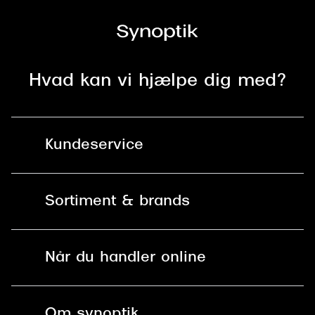
Versace
Dolce & Gabbana
Persol
Hvad kan vi hjælpe dig med?
Giorgio Armani
Michael Kors
Kundeservice
Miu Miu
Kontakt os
Tiffany & Co.
Sortiment & brands
Mit Synoptik
Solbriller
Find butik - +100 butikker i hele DK
Når du handler online
Briller
Bestil tid
Fri levering til butik
Kontaktlinser
Spørgsmål & svar (FAQ)
Om synoptik