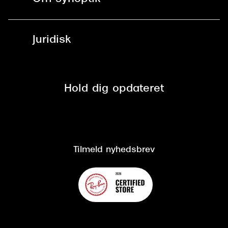
Læsebriller
Fri levering til udleveringssted
Synoptik Erhverv / B2B
Job & karriere
ved +999 kr.
Brillerens
Juridisk
Brilleabonnement All-Inclusive™
Tilmeld nyhedsbrev
Fri retur på online køb
Mærker & sortiment
Se nuværende tilbud
Privatlivspolitik
Presse
Spørgsmål & svar (FAQ)
Retur
Hold dig opdateret
Cookiepolitik
CSR
Salgs- og leveringsbetingelser
Salgs- og leveringsbetingelser
Om Synoptik
Kundeservice
Tilgængelighedserklæring
Tilmeld nyhedsbrev