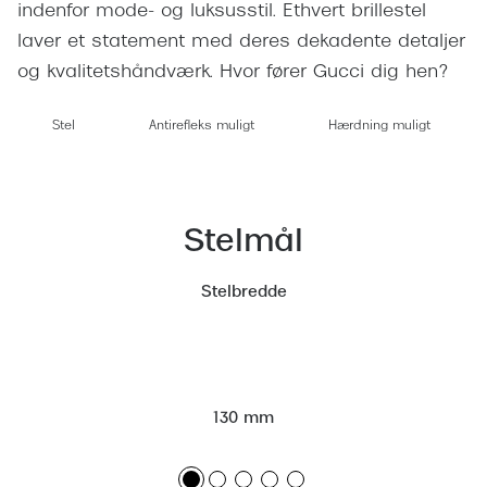
Giorgio 
indenfor mode- og luksusstil. Ethvert brillestel
Populære brillemærker
laver et statement med deres dekadente detaljer
Burberry
og kvalitetshåndværk. Hvor fører Gucci dig hen?
Ray-Ban
Versace
Oakley
Stel
Antirefleks muligt
Hærdning muligt
Jimmy C
Emporio Armani
Tiffany &
Hugo Boss
Sportsbri
Stelmål
Ralph Lauren
Cykelbril
Stelbredde
Polo Ralph Lauren
Løbebrill
Coach
Form & 
Vogue
Ovale sol
130 mm
Skaga
Cat eye s
Dyrberg/Kern