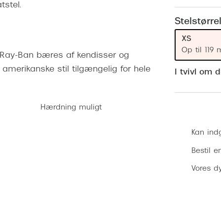
 (konjunktivitis)
tstel.
ossa
Giorgio Armani
PRECISION1™
inser gratis
Brilleabonnement All-Inclusive™
Stelstørre
Burberry
bonnement - Vilkår og
Finansieringsmuligheder
XS
uren
Versace
Op til 119
k. Ray-Ban bæres af kendisser og
Forsikring
Jimmy Choo
k og -kontrol
 amerikanske stil tilgængelig for hele
I tvivl om 
nge
Tiffany & Co.
Hærdning muligt
Kan ind
Bestil e
Vores dy