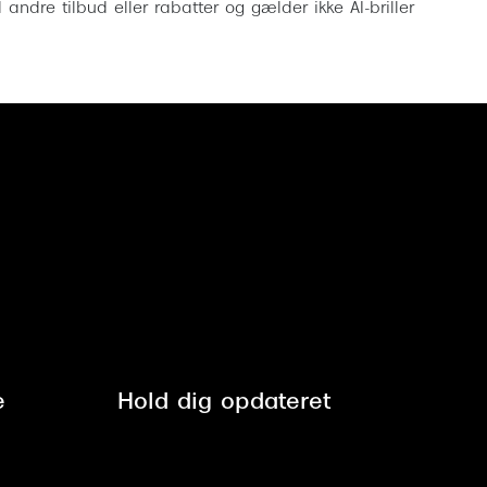
ndre tilbud eller rabatter og gælder ikke AI-briller
e
Hold dig opdateret