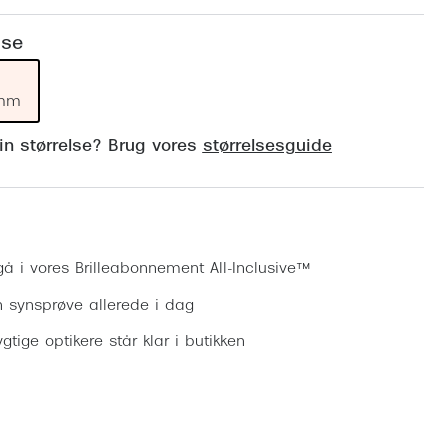
Vogue
Firkantede solbriller
lse
Skaga
Sorte solbriller
Dyrberg
 mm
Brune solbriller
BOSS E
din størrelse? Brug vores
størrelsesguide
Peak Pe
Armani
Bestil synsprøve
Björn B
gå i vores Brilleabonnement All-Inclusive™
n synsprøve allerede i dag
gtige optikere står klar i butikken