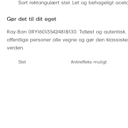
Se udvalg af Oakley Meta
Øjenbetændelse
Sort rektangulært stel. Let og behageligt aceta
Brilletyper
Prada Linea R
Tilbehør til briller
Polariserede solbriller
Endagslinser
Webshop FAQ
Oplev kontaktl
Skærmbriller
Vogue
Behandling af tørre øjne
Månedslinser
Gør det til dit eget
Butiksoversigt
Kontaktlinsea
Sikkerhedsbriller
Polo Ralph La
FAQ
Ray-Ban 0RY1601/3542/4818/130. Tidløst og autentis
Arbejdsbriller
Ray-Ban Kids
Kontaktlinsetje
offentlige personer alle vegne og gør den klassiske
verden.
Armani Excha
Polaroid
Stel
Antirefleks muligt