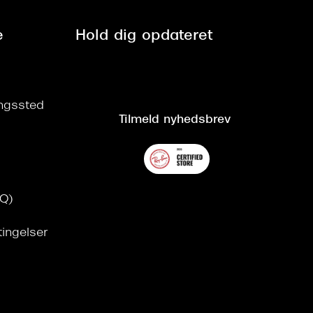
e
Hold dig opdateret
ringssted
Tilmeld nyhedsbrev
AQ)
tingelser