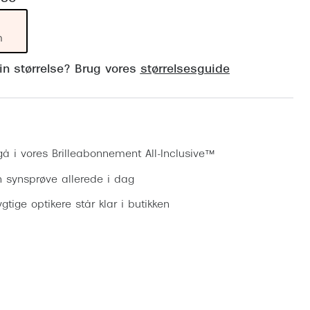
Vogue
Firkantede solbriller
Skaga
m
Sorte solbriller
Dyrberg
din størrelse? Brug vores
størrelsesguide
Brune solbriller
BOSS E
Peak Pe
Bestil synsprøve
Armani
gå i vores Brilleabonnement All-Inclusive™
Björn B
n synsprøve allerede i dag
gtige optikere står klar i butikken