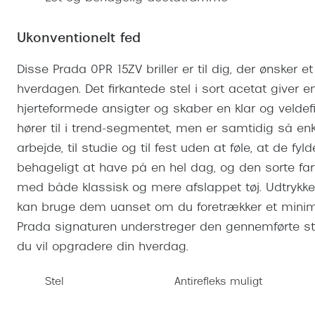
Se udvalg af Oakley Meta
Øjenbetændelse
Brilletyper
Prada Linea R
Tilbehør til briller
Polariserede solbriller
Endagslinser
Webshop FAQ
Oplev kontaktl
Skærmbriller
Ukonventionelt fed
Vogue
Behandling af tørre øjne
Månedslinser
Butiksoversigt
Kontaktlinsea
Sikkerhedsbriller
Polo Ralph La
FAQ
Disse Prada 0PR 15ZV briller er til dig, der ønsker 
hverdagen. Det firkantede stel i sort acetat giver en
Arbejdsbriller
Ray-Ban Kids
Kontaktlinsetje
hjerteformede ansigter og skaber en klar og veldefi
Armani Excha
hører til i trend-segmentet, men er samtidig så enk
Polaroid
arbejde, til studie og til fest uden at føle, at de fyl
behageligt at have på en hel dag, og den sorte far
med både klassisk og mere afslappet tøj. Udtrykke
kan bruge dem uanset om du foretrækker et minima
Prada signaturen understreger den gennemførte stil o
du vil opgradere din hverdag.
Stel
Antirefleks muligt