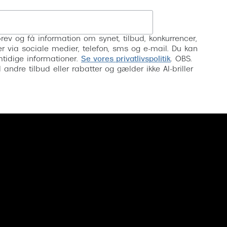
Tilmeld
rev og få information om synet, tilbud, konkurrencer,
inser via sociale medier, telefon, sms og e-mail. Du kan
mtidige informationer.
Se vores privatlivspolitik
. OBS.
ndre tilbud eller rabatter og gælder ikke AI-briller