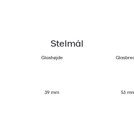
Stelmål
Glashøjde
Glasbre
53 m
39 mm