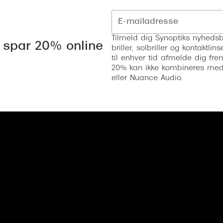
Tilmeld dig Synoptiks nyhedsb
 spar 20% online
briller, solbriller og kontaktl
til enhver tid afmelde dig fre
20% kan ikke kombineres med a
eller Nuance Audio.