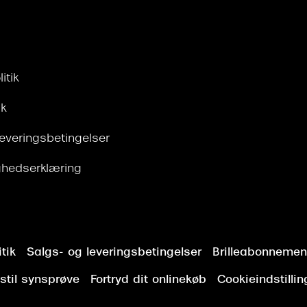
itik
ik
leveringsbetingelser
ghedserklæring
tik
Salgs- og leveringsbetingelser
Brilleabonnement
stil synsprøve
Fortryd dit onlinekøb
Cookieindstillin