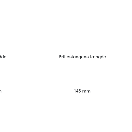
dde
Brillestangens længde
m
145 mm