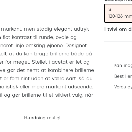
 (konjunktivitis)
ossa
Giorgio Armani
PRECISION1™
S
inser gratis
Brilleabonnement All-Inclusive™
Burberry
120-126 m
bonnement - Vilkår og
Finansieringsmuligheder
uren
Versace
et markant, men stadig elegant udtryk i
I tvivl om 
Forsikring
 flot kontrast til runde, ovale og
Jimmy Choo
k og -kontrol
neret linje omkring øjnene. Designet
nge
Tiffany & Co.
elt, at du kan bruge brillerne både på
der for meget. Stellet i acetat er let og
Kan ind
ve gør det nemt at kombinere brillerne
Bestil e
t er feminint uden at være sart, så du
listisk eller mere markant udseende.
Vores dy
g gør brillerne til et sikkert valg, når
Hærdning muligt