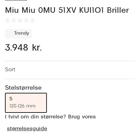
Behandling af tørre øjne
Populær
Miu Miu 0MU 51XV KUI1O1 Briller
Få tjekket dit syn
Ray-Ban
Synsprøve med sundhedstjek
Oakley
Trendy
Test dit behov for abonnement
Emporio
3.948 kr.
SynsJournal
Michael 
Forskning i øjensygdomme
Persol
Sort
Ralph La
Mere om briller
Stelstørrelse
Peak Pe
Brillemode 2026
S
Prada Li
120-126 mm
Brilleglas og priser
Vogue
I tvivl om din størrelse? Brug vores
Bedste brilleglas
størrelsesguide
Polo Ral
Nikon brilleglas