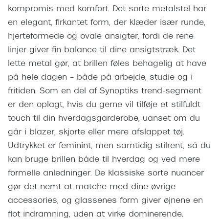
Giorgio 
kompromis med komfort. Det sorte metalstel har
Populære brillemærker
en elegant, firkantet form, der klæder især runde,
Burberry
Ray-Ban
hjerteformede og ovale ansigter, fordi de rene
Versace
linjer giver fin balance til dine ansigtstræk. Det
Oakley
Jimmy C
lette metal gør, at brillen føles behagelig at have
Emporio Armani
på hele dagen – både på arbejde, studie og i
Tiffany &
fritiden. Som en del af Synoptiks trend-segment
Hugo Boss
er den oplagt, hvis du gerne vil tilføje et stilfuldt
Sportsbri
Ralph Lauren
touch til din hverdagsgarderobe, uanset om du
Cykelbril
går i blazer, skjorte eller mere afslappet tøj.
Polo Ralph Lauren
Løbebrill
Udtrykket er feminint, men samtidig stilrent, så du
Coach
kan bruge brillen både til hverdag og ved mere
Form & 
Vogue
formelle anledninger. De klassiske sorte nuancer
Ovale sol
gør det nemt at matche med dine øvrige
Skaga
accessories, og glassenes form giver øjnene en
Cat eye s
Dyrberg/Kern
flot indramning, uden at virke dominerende.