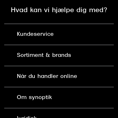
Hvad kan vi hjælpe dig med?
Kundeservice
Kontakt os
Sortiment & brands
Mit Synoptik
Solbriller
Find butik - +100 butikker i hele DK
Når du handler online
Briller
Bestil tid
Fri levering til butik
Kontaktlinser
Spørgsmål & svar (FAQ)
Om synoptik
Læsebriller
Fri levering til udleveringssted
Synoptik Erhverv / B2B
Job & karriere
ved +999 kr.
Brillerens