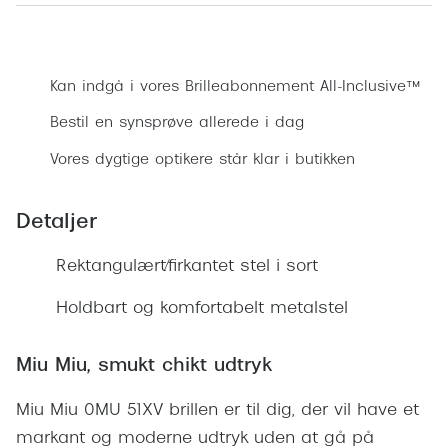
Ray-Ban 
Transitions®
Armani 
Bestil synsprøve
Stellest® til børn
Polaroid
Kan indgå i vores Brilleabonnement All-Inclusive™
Tilskud til briller
Bestil en synsprøve allerede i dag
Eksklusi
Form og farve
Vores dygtige optikere står klar i butikken
Prada
Ansigtsform og briller
Miu Miu
Detaljer
Briller til øjne, næse, bryn og kinder
Saint La
Rektangulært/firkantet stel i sort
Runde briller
Gucci
Sorte briller
Holdbart og komfortabelt metalstel
Bottega 
Pilotbriller
Miu Miu, smukt chikt udtryk
Tom For
Gennemsigtige briller
Miu Miu 0MU 51XV brillen er til dig, der vil have et
Balenci
Røde briller
markant og moderne udtryk uden at gå på