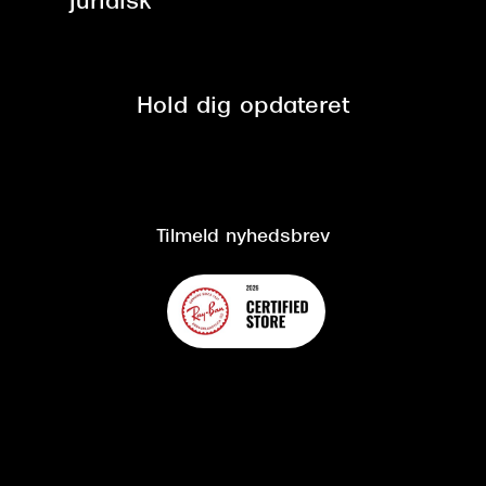
Juridisk
Brilleabonnement All-Inclusive™
Tilmeld nyhedsbrev
Fri retur på online køb
Mærker & sortiment
Se nuværende tilbud
Privatlivspolitik
Presse
Spørgsmål & svar (FAQ)
Retur
Hold dig opdateret
Cookiepolitik
CSR
Salgs- og leveringsbetingelser
Salgs- og leveringsbetingelser
Om Synoptik
Kundeservice
Tilgængelighedserklæring
Tilmeld nyhedsbrev