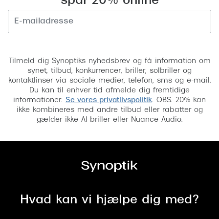
spar 20% online
Versace
Dolce & Gabbana
Tilmeld
Persol
Tilmeld dig Synoptiks nyhedsbrev og få information om
synet, tilbud, konkurrencer, briller, solbriller og
Giorgio Armani
kontaktlinser via sociale medier, telefon, sms og e-mail.
Du kan til enhver tid afmelde dig fremtidige
Michael Kors
informationer.
Se vores privatlivspolitik
. OBS. 20% kan
ikke kombineres med andre tilbud eller rabatter og
Miu Miu
gælder ikke AI-briller eller Nuance Audio.
Tiffany & Co.
Hvad kan vi hjælpe dig med?