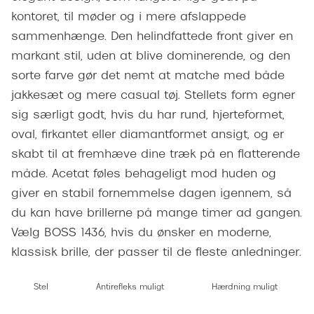
Giorgio 
kontoret, til møder og i mere afslappede
Populære brillemærker
Burberry
sammenhænge. Den helindfattede front giver en
Ray-Ban
markant stil, uden at blive dominerende, og den
Versace
sorte farve gør det nemt at matche med både
Oakley
Jimmy C
jakkesæt og mere casual tøj. Stellets form egner
Emporio Armani
sig særligt godt, hvis du har rund, hjerteformet,
Tiffany &
Hugo Boss
oval, firkantet eller diamantformet ansigt, og er
Sportsbri
skabt til at fremhæve dine træk på en flatterende
Ralph Lauren
Cykelbril
måde. Acetat føles behageligt mod huden og
Polo Ralph Lauren
giver en stabil fornemmelse dagen igennem, så
Løbebrill
du kan have brillerne på mange timer ad gangen.
Coach
Vælg BOSS 1436, hvis du ønsker en moderne,
Form & 
Vogue
klassisk brille, der passer til de fleste anledninger.
Ovale sol
Skaga
Stel
Antirefleks muligt
Hærdning muligt
Cat eye s
Dyrberg/Kern