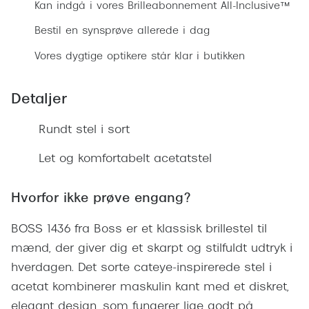
Ray-Ban 
Kan indgå i vores Brilleabonnement All-Inclusive™
Transitions®
Armani 
Bestil en synsprøve allerede i dag
Stellest® til børn
Vores dygtige optikere står klar i butikken
Polaroid
Tilskud til briller
Eksklusi
Detaljer
Form og farve
Prada
Rundt stel i sort
Ansigtsform og briller
Miu Miu
Briller til øjne, næse, bryn og kinder
Let og komfortabelt acetatstel
Saint La
Runde briller
Hvorfor ikke prøve engang?
Gucci
Sorte briller
BOSS 1436 fra Boss er et klassisk brillestel til
Bottega 
Pilotbriller
mænd, der giver dig et skarpt og stilfuldt udtryk i
Tom For
Gennemsigtige briller
hverdagen. Det sorte cateye-inspirerede stel i
Balenci
acetat kombinerer maskulin kant med et diskret,
Røde briller
elegant design, som fungerer lige godt på