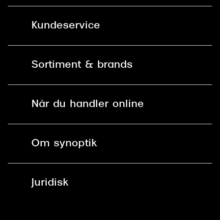
Kundeservice
Kontakt os
Sortiment & brands
Mit Synoptik
Solbriller
Find butik - +100 butikker i hele DK
Når du handler online
Briller
Bestil tid
Fri levering til butik
Kontaktlinser
Spørgsmål & svar (FAQ)
Om synoptik
Læsebriller
Fri levering til udleveringssted
Synoptik Erhverv / B2B
Job & karriere
ved +999 kr.
Brillerens
Juridisk
Brilleabonnement All-Inclusive™
Tilmeld nyhedsbrev
Fri retur på online køb
Mærker & sortiment
Se nuværende tilbud
Privatlivspolitik
Presse