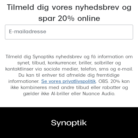
Pilotsolbr
Tilmeld dig vores nyhedsbrev og
BOSS Eyewear
Runde sol
spar 20% online
Peak Performance
Firkanted
Armani Exchange
Sorte sol
Björn Borg
Tilmeld
Brune sol
Tilmeld dig Synoptiks nyhedsbrev og få information om
Eksklusive brillemærker
synet, tilbud, konkurrencer, briller, solbriller og
Mere om
kontaktlinser via sociale medier, telefon, sms og e-mail.
Gucci
Du kan til enhver tid afmelde dig fremtidige
Solbrille
informationer.
Se vores privatlivspolitik
. OBS. 20% kan
Tom Ford
ikke kombineres med andre tilbud eller rabatter og
Solbrille
gælder ikke AI-briller eller Nuance Audio.
Prada
Glastype
Moncler
Solbrille
Burberry
Transiti
Saint Laurent