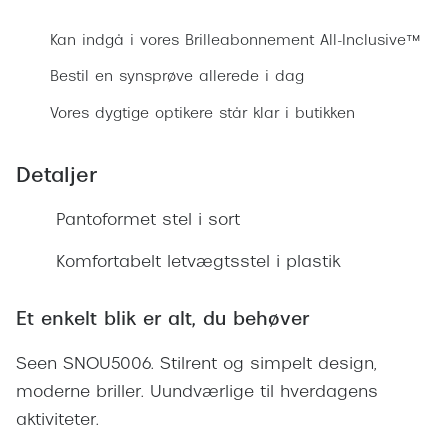
Ray-Ban 
Transitions®
Kan indgå i vores Brilleabonnement All-Inclusive™
Armani 
Stellest® til børn
Bestil en synsprøve allerede i dag
Polaroid
Tilskud til briller
Vores dygtige optikere står klar i butikken
Eksklusi
Form og farve
Detaljer
Prada
Ansigtsform og briller
Miu Miu
Pantoformet stel i sort
Briller til øjne, næse, bryn og kinder
Saint La
Komfortabelt letvægtsstel i plastik
Runde briller
Gucci
Sorte briller
Et enkelt blik er alt, du behøver
Bottega 
Pilotbriller
Seen SNOU5006. Stilrent og simpelt design,
Tom For
Gennemsigtige briller
moderne briller. Uundværlige til hverdagens
Balenci
aktiviteter.
Røde briller