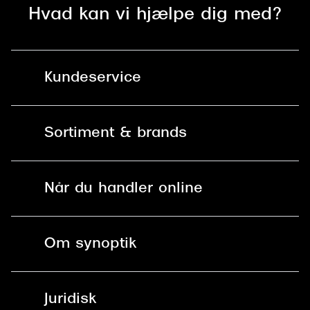
Hvad kan vi hjælpe dig med?
Versace
Dolce & Gabbana
Persol
Kundeservice
Giorgio Armani
Kontakt os
Michael Kors
Sortiment & brands
Mit Synoptik
Miu Miu
Solbriller
Find butik - +100 butikker i hele DK
Tiffany & Co.
Når du handler online
Briller
Bestil tid
Fri levering til butik
Kontaktlinser
Spørgsmål & svar (FAQ)
Om synoptik
Læsebriller
Fri levering til udleveringssted
Synoptik Erhverv / B2B
Job & karriere
ved +999 kr.
Brillerens
Juridisk
Brilleabonnement All-Inclusive™