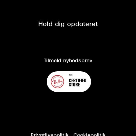
Tilmeld nyhedsbrev
Fri retur på online køb
Mærker & sortiment
Se nuværende tilbud
Privatlivspolitik
Presse
Spørgsmål & svar (FAQ)
Retur
Hold dig opdateret
Cookiepolitik
CSR
Salgs- og leveringsbetingelser
Salgs- og leveringsbetingelser
Om Synoptik
Kundeservice
Tilgængelighedserklæring
Tilmeld nyhedsbrev
Privatlivspolitik
Cookiepolitik