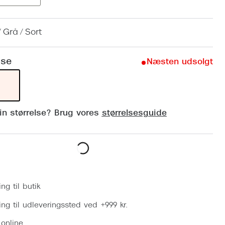
Vogue
Firkantede solbriller
Skaga
/ Grå / Sort
Sorte solbriller
Dyrberg
Brune solbriller
lse
Næsten udsolgt
BOSS E
Peak Pe
Armani
din størrelse? Brug vores
størrelsesguide
Björn B
Læg i kurv
ing til butik
ring til udleveringssted ved +999 kr.
 online