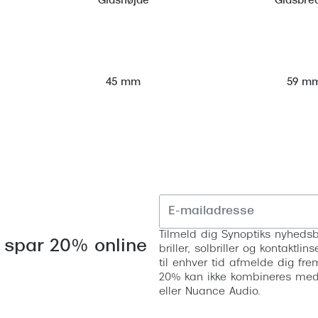
Glashøjde
Glasbre
59 m
45 mm
Tilmeld dig Synoptiks nyhedsb
 spar 20% online
briller, solbriller og kontaktl
til enhver tid afmelde dig fre
20% kan ikke kombineres med a
eller Nuance Audio.