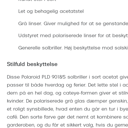
Se udvalg af Oakley Meta
Øjenbetændelse
Brilletyper
Prada Linea R
Tilbehør til briller
Polariserede solbriller
Endagslinser
Webshop FAQ
Oplev kontaktl
Let og behagelig acetatstel
Skærmbriller
Vogue
Behandling af tørre øjne
Månedslinser
Butiksoversigt
Kontaktlinsea
Grå linser. Giver mulighed for at se genstande
Sikkerhedsbriller
Polo Ralph La
FAQ
Udstyret med polariserede linser for at beskyt
Arbejdsbriller
Ray-Ban Kids
Kontaktlinsetje
Generelle solbriller. Høj beskyttelse mod solsk
Armani Excha
Polaroid
Stilfuld beskyttelse
Disse Polaroid PLD 9018/S solbriller i sort acetat gi
passer til både hverdag og ferier. Det lette stel i 
dem på en hel dag, og cateye-formen giver et sti
kvinder. De polariserede grå glas dæmper genskin
et roligt synsbillede, hvad enten du går en tur i byen
café. Den sorte farve gør det nemt at kombinere sol
garderoben, og du får et sikkert valg, hvis du gerne 