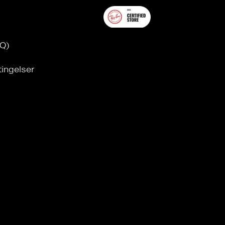
AQ)
tingelser