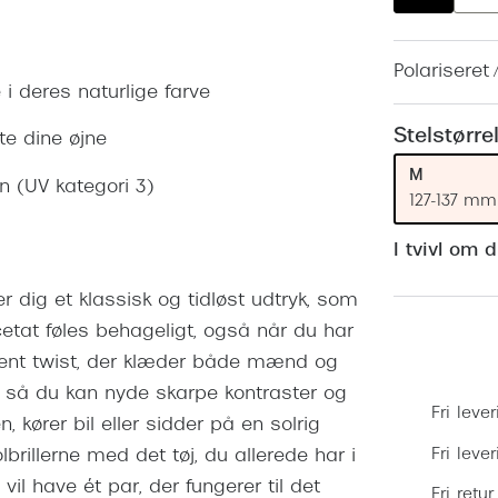
 (konjunktivitis)
ossa
Giorgio Armani
PRECISION1™
inser gratis
Brilleabonnement All-Inclusive™
Burberry
Polariseret 
bonnement - Vilkår og
Finansieringsmuligheder
 i deres naturlige farve
uren
Versace
Forsikring
Stelstørre
te dine øjne
Jimmy Choo
k og -kontrol
M
in (UV kategori 3)
nge
Tiffany & Co.
127-137 mm
I tvivl om 
ver dig et klassisk og tidløst udtryk, som
acetat føles behageligt, også når du har
lrent twist, der klæder både mænd og
, så du kan nyde skarpe kontraster og
Fri lever
, kører bil eller sidder på en solrig
Fri leve
brillerne med det tøj, du allerede har i
vil have ét par, der fungerer til det
Fri retur