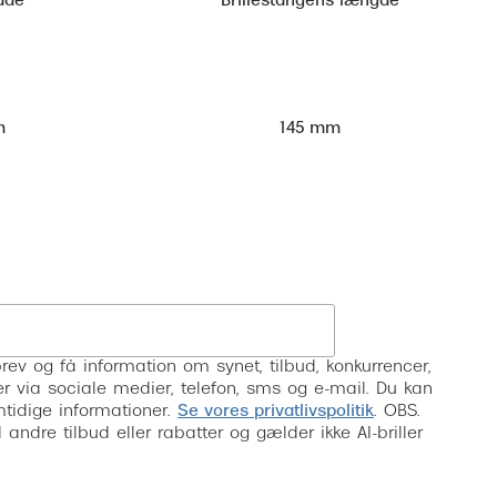
dde
Brillestangens længde
m
145 mm
Tilmeld
rev og få information om synet, tilbud, konkurrencer,
inser via sociale medier, telefon, sms og e-mail. Du kan
mtidige informationer.
Se vores privatlivspolitik
. OBS.
ndre tilbud eller rabatter og gælder ikke AI-briller