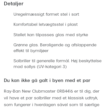
Giorgio 
Detaljer
Populære brillemærker
Burberry
Uregelmæssigt formet stel i sort
Ray-Ban
Versace
Komfortabel letvægtsstel i plast
Oakley
Jimmy C
Stellet kan tilpasses glas med styrke
Emporio Armani
Tiffany &
Grønne glas. Beroligende og afslappende
Hugo Boss
effekt til bymiljøer
Sportsbri
Ralph Lauren
Cykelbril
Solbriller til generelle formål. Høj beskyttelse
Polo Ralph Lauren
mod sollys (UV-kategori 3)
Løbebrill
Coach
Du kan ikke gå galt i byen med et par
Form & 
Vogue
Ray-Ban New Clubmaster 0RB4416 er til dig, der
Ovale sol
Skaga
vil have et par solbriller med et klassisk udtryk,
Cat eye s
Dyrberg/Kern
som fungerer i hverdagen såvel som til særlige