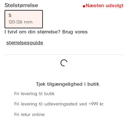
Ray-Ban 
Transitions®
Stelstørrelse
Næsten udsolgt
Armani 
S
Stellest® til børn
120-126 mm
Polaroid
Tilskud til briller
I tvivl om din størrelse? Brug vores
Eksklusi
Form og farve
størrelsesguide
Prada
Ansigtsform og briller
Miu Miu
Briller til øjne, næse, bryn og kinder
Læg i kurv
Saint La
Runde briller
Tjek tilgængelighed i butik
Gucci
Sorte briller
Fri levering til butik
Bottega 
Pilotbriller
Fri levering til udleveringssted ved +999 kr.
Tom For
Gennemsigtige briller
Fri retur online
Balenci
Røde briller