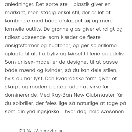
Pilotsolbr
anledninger. Det sorte stel i plastik giver en
BOSS Eyewear
markant, men stadig enkel stil, der er let at
Runde sol
Peak Performance
kombinere med både afslappet tøj og mere
Firkanted
formelle outfits. De grønne glas giver et roligt og
Armani Exchange
tidløst udseende, som klæder de fleste
Sorte sol
Björn Borg
ansigtsformer og hudtoner, og gør solbrillerne
Brune sol
oplagte til alt fra byliv og kørsel til ferie og udeliv.
Eksklusive brillemærker
Som unisex-model er de designet til at passe
Mere om
Gucci
både mænd og kvinder, så du kan dele stilen,
Solbrille
hvis du har lyst. Den kvadratiske form giver et
Tom Ford
skarpt og moderne præg, uden at virke for
Solbrille
Prada
dominerende. Med Ray-Ban New Clubmaster får
Glastype
du solbriller, der føles lige så naturlige at tage på
Moncler
som din yndlingsjakke – hver dag, hele sæsonen.
Solbrille
Burberry
Transiti
Saint Laurent
100 % UV-beskyttelse