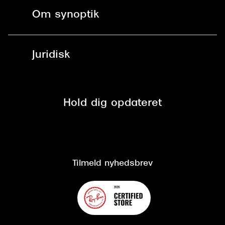
Fri levering til butik
Kontaktlinser
Spørgsmål & svar (FAQ)
Om synoptik
Læsebriller
Fri levering til udleveringssted
Synoptik Erhverv / B2B
Job & karriere
ved +999 kr.
Brillerens
Juridisk
Brilleabonnement All-Inclusive™
Tilmeld nyhedsbrev
Fri retur på online køb
Mærker & sortiment
Se nuværende tilbud
Privatlivspolitik
Presse
Spørgsmål & svar (FAQ)
Retur
Hold dig opdateret
Cookiepolitik
CSR
Salgs- og leveringsbetingelser
Salgs- og leveringsbetingelser
Om Synoptik
Kundeservice
Tilgængelighedserklæring
Tilmeld nyhedsbrev