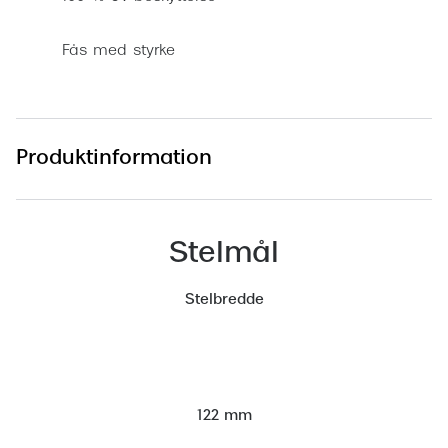
Versace
Fås med styrke
Dolce & Gabbana
Persol
Giorgio Armani
Produktinformation
Michael Kors
Miu Miu
Stelmål
Tiffany & Co.
Stelbredde
122 mm