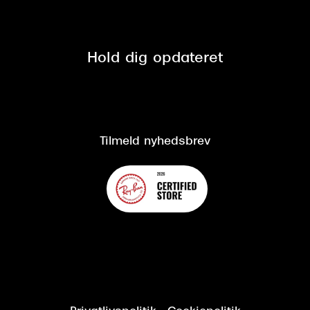
Tilmeld nyhedsbrev
Fri retur på online køb
Mærker & sortiment
Se nuværende tilbud
Privatlivspolitik
Presse
Spørgsmål & svar (FAQ)
Retur
Hold dig opdateret
Cookiepolitik
CSR
Salgs- og leveringsbetingelser
Salgs- og leveringsbetingelser
Om Synoptik
Kundeservice
Tilgængelighedserklæring
Tilmeld nyhedsbrev