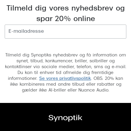
Tilmeld dig vores nyhedsbrev og
Versace
spar 20% online
Dolce & Gabbana
Persol
Giorgio Armani
Tilmeld
Michael Kors
Tilmeld dig Synoptiks nyhedsbrev og få information om
synet, tilbud, konkurrencer, briller, solbriller og
Miu Miu
kontaktlinser via sociale medier, telefon, sms og e-mail.
Du kan til enhver tid afmelde dig fremtidige
Tiffany & Co.
informationer.
Se vores privatlivspolitik
. OBS. 20% kan
ikke kombineres med andre tilbud eller rabatter og
gælder ikke AI-briller eller Nuance Audio.