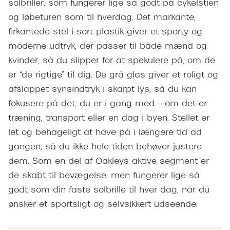
solbriller, som fungerer lige så godt på cykelstien
Giorgio 
Populære brillemærker
og løbeturen som til hverdag. Det markante,
Burberry
firkantede stel i sort plastik giver et sporty og
Ray-Ban
Versace
moderne udtryk, der passer til både mænd og
Oakley
kvinder, så du slipper for at spekulere på, om de
Jimmy C
er “de rigtige” til dig. De grå glas giver et roligt og
Emporio Armani
Tiffany &
afslappet synsindtryk i skarpt lys, så du kan
Hugo Boss
fokusere på det, du er i gang med – om det er
Sportsbri
træning, transport eller en dag i byen. Stellet er
Ralph Lauren
Cykelbril
let og behageligt at have på i længere tid ad
Polo Ralph Lauren
gangen, så du ikke hele tiden behøver justere
Løbebrill
Coach
dem. Som en del af Oakleys aktive segment er
Form & 
de skabt til bevægelse, men fungerer lige så
Vogue
godt som din faste solbrille til hver dag, når du
Ovale sol
Skaga
ønsker et sportsligt og selvsikkert udseende.
Cat eye s
Dyrberg/Kern