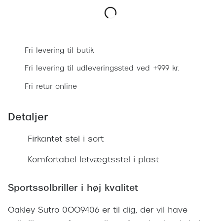
Ray-Ban 
Transitions®
Armani 
Stellest® til børn
Læg i kurv
Polaroid
Tilskud til briller
Fri levering til butik
Eksklusi
Fri levering til udleveringssted ved +999 kr.
Form og farve
Fri retur online
Prada
Ansigtsform og briller
Miu Miu
Briller til øjne, næse, bryn og kinder
Detaljer
Saint La
Runde briller
Firkantet stel i sort
Gucci
Sorte briller
Komfortabel letvægtsstel i plast
Bottega 
Pilotbriller
Tom For
Sportssolbriller i høj kvalitet
Gennemsigtige briller
Balenci
Oakley Sutro 0OO9406 er til dig, der vil have
Røde briller