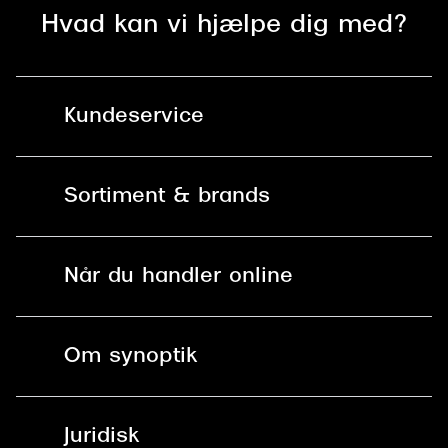
Hvad kan vi hjælpe dig med?
Kundeservice
Kontakt os
Sortiment & brands
Mit Synoptik
Solbriller
Find butik - +100 butikker i hele DK
Når du handler online
Briller
Bestil tid
Fri levering til butik
Kontaktlinser
Spørgsmål & svar (FAQ)
Om synoptik
Læsebriller
Fri levering til udleveringssted
Synoptik Erhverv / B2B
Job & karriere
ved +999 kr.
Brillerens
Juridisk
Brilleabonnement All-Inclusive™