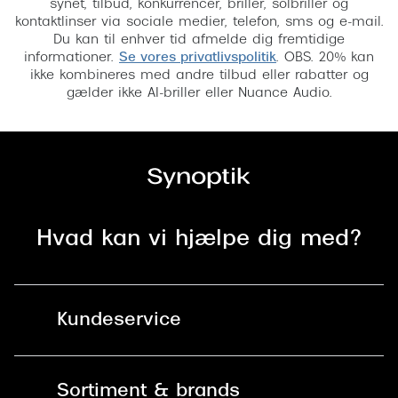
synet, tilbud, konkurrencer, briller, solbriller og
kontaktlinser via sociale medier, telefon, sms og e-mail.
Du kan til enhver tid afmelde dig fremtidige
informationer.
Se vores privatlivspolitik
. OBS. 20% kan
ikke kombineres med andre tilbud eller rabatter og
gælder ikke AI-briller eller Nuance Audio.
Hvad kan vi hjælpe dig med?
Kundeservice
Kontakt os
Sortiment & brands