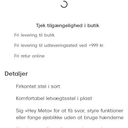
Ray-Ban 
Transitions®
Armani 
Find en butik
Stellest® til børn
Polaroid
Tjek tilgængelighed i butik
Tilskud til briller
Fri levering til butik
Eksklusi
Form og farve
Fri levering til udleveringssted ved +999 kr.
Prada
Ansigtsform og briller
Fri retur online
Miu Miu
Briller til øjne, næse, bryn og kinder
Saint La
Detaljer
Runde briller
Gucci
Firkantet stel i sort
Sorte briller
Bottega 
Komfortabel letvægtsstel i plast
Pilotbriller
Tom For
Sig »Hey Meta« for at få svar, styre funktioner
Gennemsigtige briller
eller fange øjeblikke uden at bruge hænderne
Balenci
Røde briller