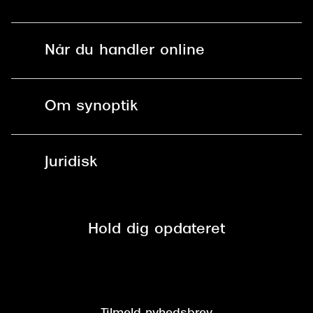
Mit Synoptik
Solbriller
Find butik - +100 butikker i hele DK
Når du handler online
Briller
Bestil tid
Fri levering til butik
Kontaktlinser
Spørgsmål & svar (FAQ)
Om synoptik
Læsebriller
Fri levering til udleveringssted
Synoptik Erhverv / B2B
Job & karriere
ved +999 kr.
Brillerens
Juridisk
Brilleabonnement All-Inclusive™
Tilmeld nyhedsbrev
Fri retur på online køb
Mærker & sortiment
Se nuværende tilbud
Privatlivspolitik
Presse
Spørgsmål & svar (FAQ)
Retur
Hold dig opdateret
Cookiepolitik
CSR
Salgs- og leveringsbetingelser
Salgs- og leveringsbetingelser
Om Synoptik
Kundeservice
Tilgængelighedserklæring