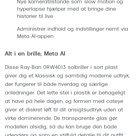
Nye kameratilstande som slow motion og
Giorgio 
Populære brillemærker
hyperlapse hjælper med at bringe dine
Burberry
historier til live
Ray-Ban
Versace
Administrer indhold og indstillinger nemt via
Oakley
Meta AI-appen
Jimmy C
Emporio Armani
Tiffany &
Alt i en brille, Meta AI
Hugo Boss
Sportsbri
Disse Ray-Ban 0RW4013 solbriller i sort plast
Ralph Lauren
Cykelbril
giver dig et klassisk og samtidig moderne udtryk,
Polo Ralph Lauren
der fungerer til både hverdag og særlige
Løbebrill
anledninger. Det lette stel i plastik er behageligt
Coach
at have på hele dagen, og formen med cateye
Form & 
Vogue
giver et diskret løft til dit ansigtsudtryk uden at
Ovale sol
virke dominerende. De transparente glas gør
Skaga
modellen alsidig, så du kan bruge den både
Cat eye s
Dyrberg/Kern
udendørs og som en stilfuld detalje til dit outfit,