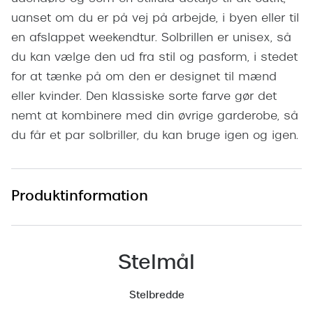
Pilotsolbr
BOSS Eyewear
uanset om du er på vej på arbejde, i byen eller til
Runde sol
en afslappet weekendtur. Solbrillen er unisex, så
Peak Performance
du kan vælge den ud fra stil og pasform, i stedet
Firkanted
Armani Exchange
for at tænke på om den er designet til mænd
Sorte sol
eller kvinder. Den klassiske sorte farve gør det
Björn Borg
nemt at kombinere med din øvrige garderobe, så
Brune sol
Eksklusive brillemærker
du får et par solbriller, du kan bruge igen og igen.
Mere om
Gucci
Solbrille
Tom Ford
Produktinformation
Solbrille
Prada
Glastype
Moncler
Stelmål
Solbrille
Burberry
Stelbredde
Transiti
Saint Laurent