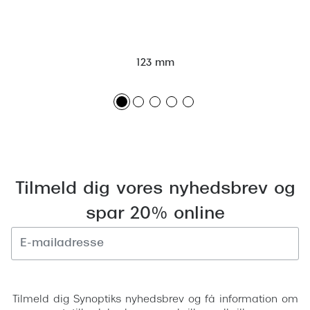
Versace
Dolce & Gabbana
123 mm
Persol
Giorgio Armani
Michael Kors
Miu Miu
Tiffany & Co.
Tilmeld dig vores nyhedsbrev og
spar 20% online
Tilmeld
Tilmeld dig Synoptiks nyhedsbrev og få information om