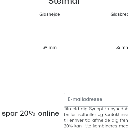
Stelmål
Glashøjde
Glasbre
55 m
39 mm
Tilmeld dig Synoptiks nyhedsb
 spar 20% online
briller, solbriller og kontaktl
til enhver tid afmelde dig fre
20% kan ikke kombineres med a