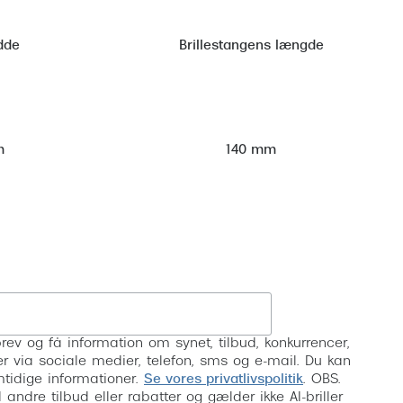
dde
Brillestangens længde
m
140 mm
Tilmeld
rev og få information om synet, tilbud, konkurrencer,
inser via sociale medier, telefon, sms og e-mail. Du kan
mtidige informationer.
Se vores privatlivspolitik
. OBS.
ndre tilbud eller rabatter og gælder ikke AI-briller