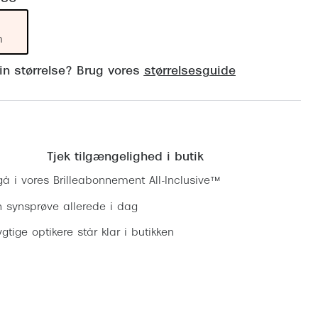
Vogue
Firkantede solbriller
Skaga
m
Sorte solbriller
Dyrberg
din størrelse? Brug vores
størrelsesguide
Brune solbriller
BOSS E
Peak Pe
Bestil synsprøve
Armani
Tjek tilgængelighed i butik
Björn B
gå i vores Brilleabonnement All-Inclusive™
n synsprøve allerede i dag
gtige optikere står klar i butikken