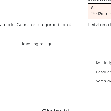
 (konjunktivitis)
ossa
Giorgio Armani
PRECISION1™
S
inser gratis
Brilleabonnement All-Inclusive™
Burberry
120-126 m
bonnement - Vilkår og
Finansieringsmuligheder
uren
Versace
sk mode. Guess er din garanti for et
I tvivl om 
Forsikring
Jimmy Choo
k og -kontrol
nge
Tiffany & Co.
Hærdning muligt
Kan ind
Bestil e
Vores dy