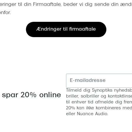
 (konjunktivitis)
eringer til din Firmaaftale, beder vi dig sende din ændr
ossa
Giorgio Armani
PRECISION1™
inser gratis
Brilleabonnement All-Inclusive™
nfor.
Burberry
bonnement - Vilkår og
Finansieringsmuligheder
uren
Versace
Ændringer til firmaaftale
Forsikring
Jimmy Choo
k og -kontrol
nge
Tiffany & Co.
Tilmeld dig Synoptiks nyhedsb
 spar 20% online
briller, solbriller og kontaktl
til enhver tid afmelde dig fre
20% kan ikke kombineres med a
eller Nuance Audio.