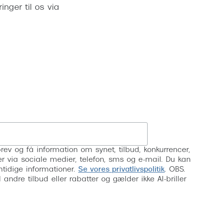
inger til os via
Vogue
Firkantede solbriller
Skaga
Sorte solbriller
Dyrberg
Brune solbriller
BOSS E
Peak Pe
Armani
Björn B
Tilmeld
rev og få information om synet, tilbud, konkurrencer,
inser via sociale medier, telefon, sms og e-mail. Du kan
mtidige informationer.
Se vores privatlivspolitik
. OBS.
ndre tilbud eller rabatter og gælder ikke AI-briller