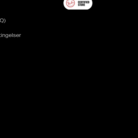
AQ)
tingelser