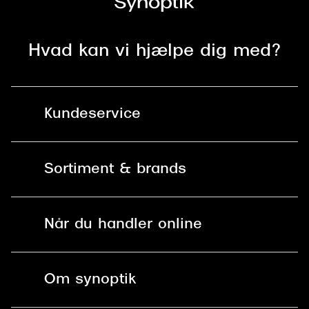
Hvad kan vi hjælpe dig med?
Kundeservice
Kontakt os
Sortiment & brands
Mit Synoptik
Solbriller
Find butik - +100 butikker i hele DK
Når du handler online
Briller
Bestil tid
Fri levering til butik
Kontaktlinser
Spørgsmål & svar (FAQ)
Om synoptik
Læsebriller
Fri levering til udleveringssted
Synoptik Erhverv / B2B