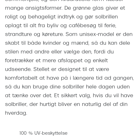
Pilotsolbr
Dyrberg/Kern
mange ansigtsformer. De grønne glas giver et
Runde sol
roligt og behageligt indtryk og gør solbrillen
BOSS Eyewear
oplagt til alt fra byliv og cafébesøg til ferie,
Firkanted
Peak Performance
strandture og køreture. Som unisex‑model er den
Sorte sol
skabt til både kvinder og mænd, så du kan dele
Armani Exchange
stilen med andre eller vælge den, fordi du
Brune sol
Björn Borg
foretrækker et mere afslappet og enkelt
Mere om
udseende. Stellet er designet til at være
Eksklusive brillemærker
komfortabelt at have på i længere tid ad gangen,
Solbrille
Gucci
så du kan bruge dine solbriller hele dagen uden
Solbrille
at tænke over det. Et sikkert valg, hvis du vil have
Tom Ford
solbriller, der hurtigt bliver en naturlig del af din
Glastype
Prada
hverdag.
Solbrille
Moncler
Transiti
100 % UV-beskyttelse
Burberry