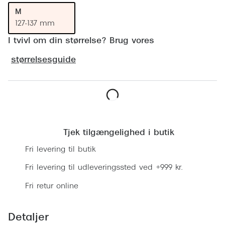
Ray-Ban 
Transitions®
M
Armani 
127-137 mm
Stellest® til børn
I tvivl om din størrelse? Brug vores
Polaroid
Brilleindsamling til Ghana
størrelsesguide
Eksklusi
Tilskud til briller
Prada
Form og farve
Miu Miu
Læg i kurv
Ansigtsform og briller
Saint La
Tjek tilgængelighed i butik
Briller til øjne, næse, bryn og kinder
Gucci
Fri levering til butik
Runde briller
Fri levering til udleveringssted ved +999 kr.
Bottega 
Sorte briller
Fri retur online
Tom For
Pilotbriller
Balenci
Gennemsigtige briller
Detaljer