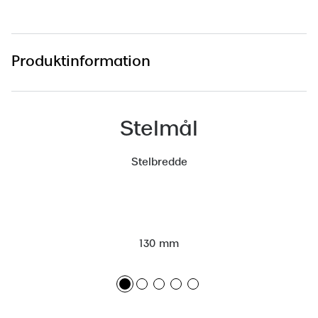
Saint Laurent
Versace
Produktinformation
Dolce & Gabbana
Persol
Stelmål
Giorgio Armani
Michael Kors
Stelbredde
Miu Miu
Tiffany & Co.
130 mm