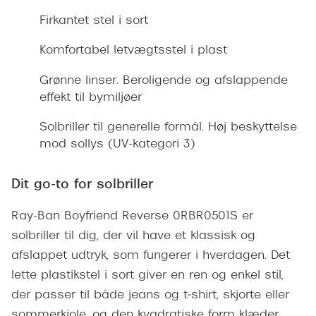
Giorgio 
Røde briller
Firkantet stel i sort
Burberry
Populære brillemærker
Komfortabel letvægtsstel i plast
Versace
Ray-Ban
Grønne linser. Beroligende og afslappende
Jimmy C
effekt til bymiljøer
Oakley
Tiffany &
Solbriller til generelle formål. Høj beskyttelse
Emporio Armani
mod sollys (UV-kategori 3)
Sportsbri
Hugo Boss
Cykelbril
Dit go-to for solbriller
Ralph Lauren
Løbebrill
Ray-Ban Boyfriend Reverse 0RBR0501S er
Polo Ralph Lauren
solbriller til dig, der vil have et klassisk og
Form & 
Coach
afslappet udtryk, som fungerer i hverdagen. Det
Ovale sol
lette plastikstel i sort giver en ren og enkel stil,
Vogue
der passer til både jeans og t‑shirt, skjorte eller
Cat eye s
Skaga
sommerkjole, og den kvadratiske form klæder