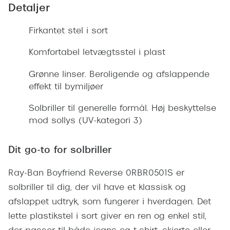
Giorgio 
Detaljer
Populære brillemærker
Burberry
Firkantet stel i sort
Ray-Ban
Versace
Komfortabel letvægtsstel i plast
Oakley
Jimmy C
Grønne linser. Beroligende og afslappende
Emporio Armani
Tiffany &
effekt til bymiljøer
Hugo Boss
Solbriller til generelle formål. Høj beskyttelse
Sportsbri
Ralph Lauren
mod sollys (UV-kategori 3)
Cykelbril
Polo Ralph Lauren
Løbebrill
Dit go-to for solbriller
Coach
Form & 
Ray-Ban Boyfriend Reverse 0RBR0501S er
Vogue
solbriller til dig, der vil have et klassisk og
Ovale sol
Skaga
afslappet udtryk, som fungerer i hverdagen. Det
Cat eye s
lette plastikstel i sort giver en ren og enkel stil,
Dyrberg/Kern