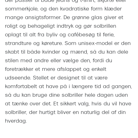
der passer til både jeans og t‑shirt, skjorte eller
Pilotsolbr
BOSS Eyewear
sommerkjole, og den kvadratiske form klæder
Runde sol
mange ansigtsformer. De grønne glas giver et
Peak Performance
roligt og behageligt indtryk og gør solbrillen
Firkanted
Armani Exchange
oplagt til alt fra byliv og cafébesøg til ferie,
Sorte sol
strandture og køreture. Som unisex‑model er den
Björn Borg
skabt til både kvinder og mænd, så du kan dele
Brune sol
Eksklusive brillemærker
stilen med andre eller vælge den, fordi du
Mere om
foretrækker et mere afslappet og enkelt
Gucci
udseende. Stellet er designet til at være
Solbrille
Tom Ford
komfortabelt at have på i længere tid ad gangen,
Solbrille
så du kan bruge dine solbriller hele dagen uden
Prada
at tænke over det. Et sikkert valg, hvis du vil have
Glastype
Moncler
solbriller, der hurtigt bliver en naturlig del af din
Solbrille
hverdag.
Burberry
Transiti
Saint Laurent