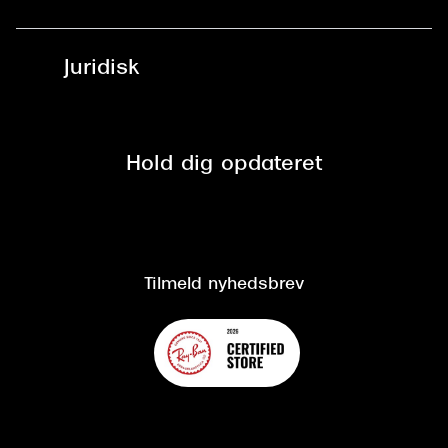
Læsebriller
Fri levering til udleveringssted
Synoptik Erhverv / B2B
Job & karriere
ved +999 kr.
Brillerens
Juridisk
Brilleabonnement All-Inclusive™
Tilmeld nyhedsbrev
Fri retur på online køb
Mærker & sortiment
Se nuværende tilbud
Privatlivspolitik
Presse
Spørgsmål & svar (FAQ)
Retur
Hold dig opdateret
Cookiepolitik
CSR
Salgs- og leveringsbetingelser
Salgs- og leveringsbetingelser
Om Synoptik
Kundeservice
Tilgængelighedserklæring
Tilmeld nyhedsbrev