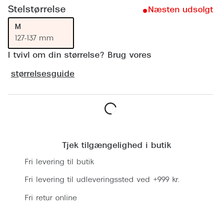
Ray-Ban 
Transitions®
Stelstørrelse
Næsten udsolgt
Armani 
M
Stellest® til børn
127-137 mm
Polaroid
Tilskud til briller
I tvivl om din størrelse? Brug vores
Eksklusi
Form og farve
størrelsesguide
Prada
Ansigtsform og briller
Miu Miu
Briller til øjne, næse, bryn og kinder
Læg i kurv
Saint La
Runde briller
Tjek tilgængelighed i butik
Gucci
Sorte briller
Fri levering til butik
Bottega 
Pilotbriller
Fri levering til udleveringssted ved +999 kr.
Tom For
Gennemsigtige briller
Fri retur online
Balenci
Røde briller