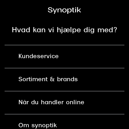
Hvad kan vi hjælpe dig med?
Kundeservice
Kontakt os
Sortiment & brands
Mit Synoptik
Solbriller
Find butik - +100 butikker i hele DK
Når du handler online
Briller
Bestil tid
Fri levering til butik
Kontaktlinser
Spørgsmål & svar (FAQ)
Om synoptik