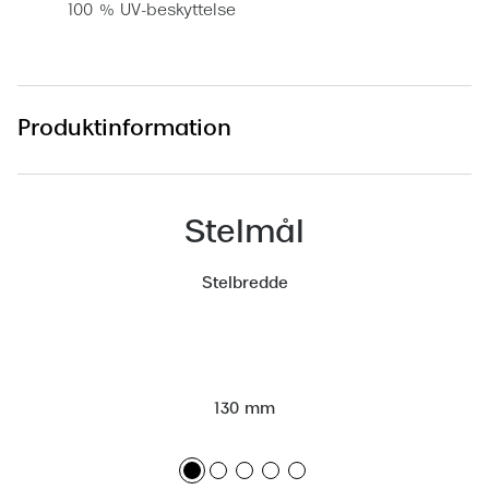
100 % UV-beskyttelse
Versace
Dolce & Gabbana
Persol
Produktinformation
Giorgio Armani
Michael Kors
Stelmål
Miu Miu
Stelbredde
Tiffany & Co.
130 mm