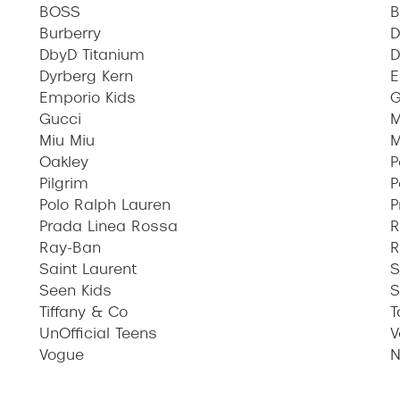
BOSS
B
Burberry
D
DbyD Titanium
D
Dyrberg Kern
E
Emporio Kids
G
Gucci
M
Miu Miu
M
Oakley
P
Pilgrim
P
Polo Ralph Lauren
P
Prada Linea Rossa
R
Ray-Ban
R
Saint Laurent
S
Seen Kids
S
Tiffany & Co
T
UnOfficial Teens
V
Vogue
N