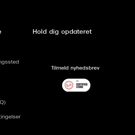
e
Hold dig opdateret
ringssted
Tilmeld nyhedsbrev
AQ)
tingelser