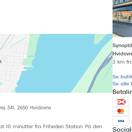
Synopti
Hvidovr
3 km fr
Se buti
Se alle
Betal
ej 341, 2650 Hvidovre
lot 10 minutter fra Friheden Station. På den
Socia