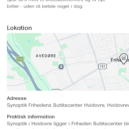
Spar 33% med et brilleabonnement og få nye
briller - uden at betale noget i dag.
Lokation
Adresse
Synoptik Frihedens Butikscenter Hvidovre, Hvidovrev
Praktisk information
Synoptik i Hvidovre ligger i Friheden Butikscenter b