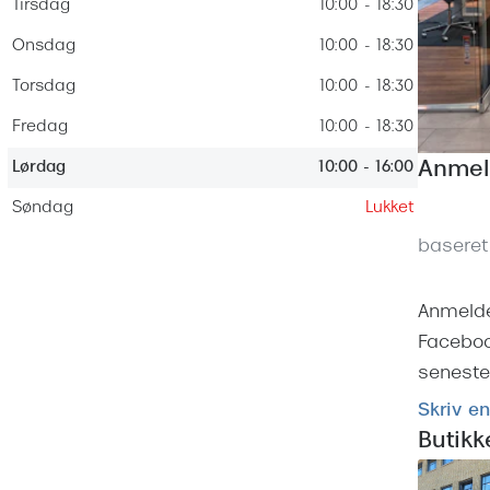
 (konjunktivitis)
Tirsdag
10:00 - 18:30
ossa
Giorgio Armani
PRECISION1™
inser gratis
Brilleabonnement All-Inclusive™
Onsdag
10:00 - 18:30
Burberry
bonnement - Vilkår og
Finansieringsmuligheder
Torsdag
10:00 - 18:30
uren
Versace
Forsikring
Fredag
10:00 - 18:30
Jimmy Choo
k og -kontrol
Lørdag
10:00 - 16:00
Anmel
nge
Tiffany & Co.
Søndag
Lukket
baseret
Anmelde
Faceboo
seneste 
Skriv e
Butik