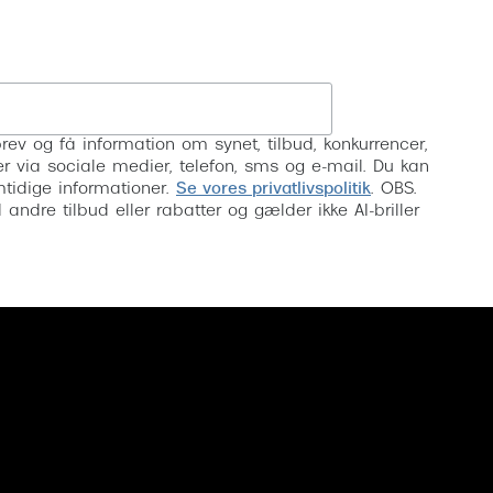
Tilmeld
rev og få information om synet, tilbud, konkurrencer,
inser via sociale medier, telefon, sms og e-mail. Du kan
mtidige informationer.
Se vores privatlivspolitik
. OBS.
ndre tilbud eller rabatter og gælder ikke AI-briller