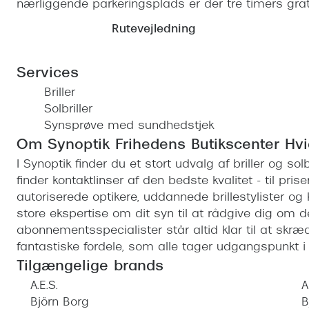
nærliggende parkeringsplads er der tre timers grat
Rutevejledning
Services
Briller
Solbriller
Synsprøve med sundhedstjek
Om Synoptik Frihedens Butikscenter Hv
I Synoptik finder du et stort udvalg af briller og s
finder kontaktlinser af den bedste kvalitet - til prise
autoriserede optikere, uddannede brillestylister og
store ekspertise om dit syn til at rådgive dig om 
abonnementsspecialister står altid klar til at sk
fantastiske fordele, som alle tager udgangspunkt i d
Tilgængelige brands
A.E.S.
A
Björn Borg
B