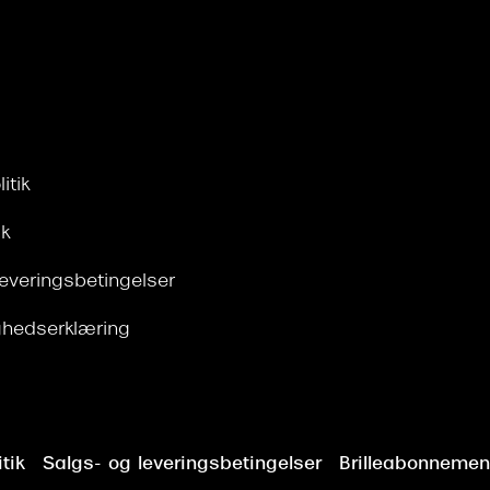
itik
ik
leveringsbetingelser
ghedserklæring
tik
Salgs- og leveringsbetingelser
Brilleabonnement