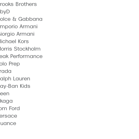
rooks Brothers
byD
olce & Gabbana
mporio Armani
iorgio Armani
ichael Kors
orris Stockholm
eak Performance
olo Prep
rada
alph Lauren
ay-Ban Kids
een
kaga
om Ford
ersace
uance