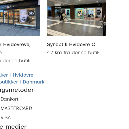
k Hvidovrevej
Synoptik Hvidovre C
e
4.2 km fra denne butik
a denne butik
kker i Hvidovre
 butikker i Danmark
ingsmetoder
Dankort
MASTERCARD
VISA
le medier