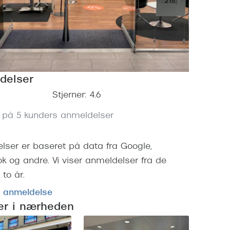
Vogue
Firkantede solbriller
Skaga
Sorte solbriller
Dyrberg
Brune solbriller
BOSS E
delser
Peak Pe
Stjerner: 4.6
Armani
 på 5 kunders anmeldelser
Björn B
lser er baseret på data fra Google,
k og andre. Vi viser anmeldelser fra de
to år.
n anmeldelse
ker i nærheden