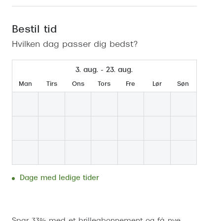
Se udvalg af Oakley Meta
Øjenbetændelse
Brilletyper
Prada Linea R
Tilbehør til briller
Polariserede solbriller
Endagslinser
Webshop FAQ
Oplev kontaktl
Skærmbriller
Vogue
Behandling af tørre øjne
Månedslinser
Bestil tid
Butiksoversigt
Kontaktlinsea
Hvilken dag passer dig bedst?
Sikkerhedsbriller
Polo Ralph La
FAQ
Arbejdsbriller
Ray-Ban Kids
Kontaktlinsetje
3. aug. - 23. aug.
Armani Excha
Man
Tirs
Ons
Tors
Fre
Lør
Søn
Polaroid
Dage med ledige tider
Bestil tid