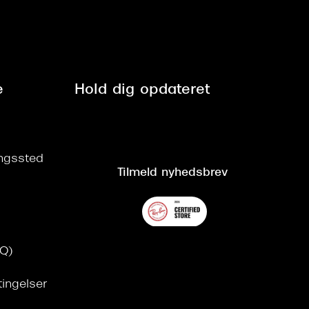
e
Hold dig opdateret
ringssted
Tilmeld nyhedsbrev
AQ)
tingelser