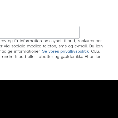
Tilmeld
rev og få information om synet, tilbud, konkurrencer,
inser via sociale medier, telefon, sms og e-mail. Du kan
mtidige informationer.
Se vores privatlivspolitik
. OBS.
ndre tilbud eller rabatter og gælder ikke AI-briller