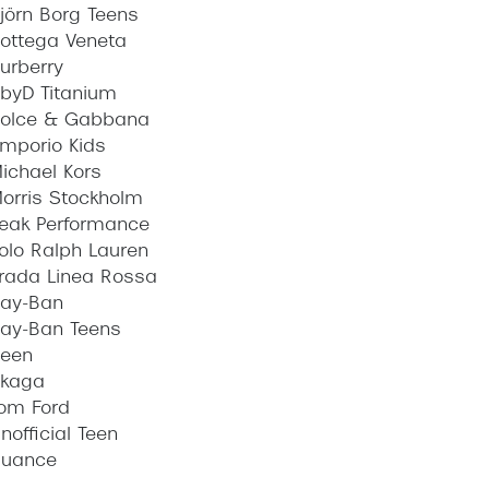
jörn Borg Teens
ottega Veneta
urberry
byD Titanium
olce & Gabbana
mporio Kids
ichael Kors
orris Stockholm
eak Performance
olo Ralph Lauren
rada Linea Rossa
ay-Ban
ay-Ban Teens
een
kaga
om Ford
nofficial Teen
uance