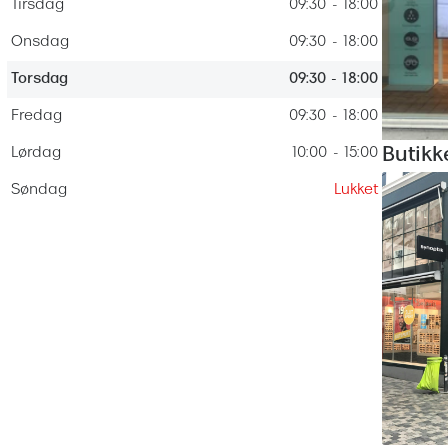
 (konjunktivitis)
Tirsdag
09:30 - 18:00
ossa
Giorgio Armani
PRECISION1™
inser gratis
Brilleabonnement All-Inclusive™
Onsdag
09:30 - 18:00
Burberry
bonnement - Vilkår og
Finansieringsmuligheder
Torsdag
09:30 - 18:00
uren
Versace
Forsikring
Fredag
09:30 - 18:00
Jimmy Choo
k og -kontrol
Lørdag
10:00 - 15:00
Butik
nge
Tiffany & Co.
Søndag
Lukket