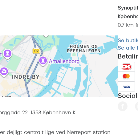
Synopt
Københ
0.7 km 
Se buti
Se alle
Betal
Socia
orggade 22, 1358 København K
 dejligt centralt lige ved Nørreport station