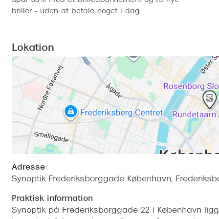
Spar 33% med et brilleabonnement og få nye
briller - uden at betale noget i dag.
Lokation
Adresse
Synoptik Frederiksborggade København, Frederiksb
Praktisk information
Synoptik på Frederiksborggade 22 i København ligger