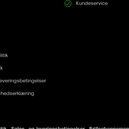
Kundeservice
itik
ik
leveringsbetingelser
ghedserklæring