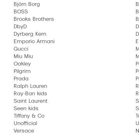
Björn Borg
B
BOSS
B
Brooks Brothers
B
DbyD
D
Dyrberg Kern
D
Emporio Armani
E
Gucci
M
Miu Miu
M
Oakley
P
Pilgrim
P
Prada
P
Ralph Lauren
R
Ray-Ban kids
R
Saint Laurent
S
Seen kids
S
Tiffany & Co
T
Unofficial
U
Versace
N