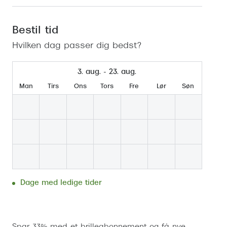
Se udvalg af Oakley Meta
Øjenbetændelse
Brilletyper
Prada Linea R
Tilbehør til briller
Polariserede solbriller
Endagslinser
Webshop FAQ
Oplev kontaktl
Skærmbriller
Vogue
Behandling af tørre øjne
Månedslinser
Bestil tid
Butiksoversigt
Kontaktlinsea
Hvilken dag passer dig bedst?
Sikkerhedsbriller
Polo Ralph La
FAQ
Arbejdsbriller
Ray-Ban Kids
Kontaktlinsetje
3. aug. - 23. aug.
Armani Excha
Man
Tirs
Ons
Tors
Fre
Lør
Søn
Polaroid
Dage med ledige tider
Bestil tid