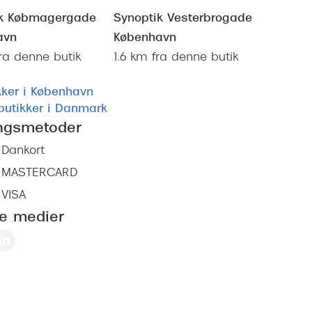
ik Købmagergade
Synoptik Vesterbrogade
avn
København
fra denne butik
1.6 km fra denne butik
kker i København
 butikker i Danmark
ingsmetoder
Dankort
MASTERCARD
VISA
le medier