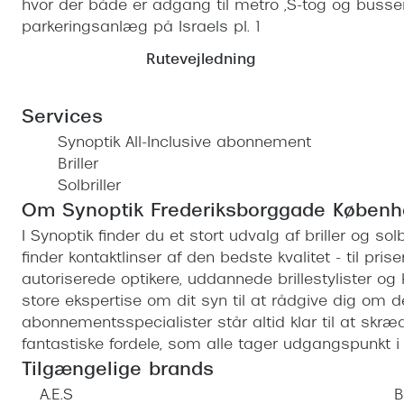
hvor der både er adgang til metro ,S-tog og busser
parkeringsanlæg på Israels pl. 1
Rutevejledning
Services
Synoptik All-Inclusive abonnement
Briller
Solbriller
Om Synoptik Frederiksborggade Køben
I Synoptik finder du et stort udvalg af briller og s
finder kontaktlinser af den bedste kvalitet - til prise
autoriserede optikere, uddannede brillestylister og
store ekspertise om dit syn til at rådgive dig om 
abonnementsspecialister står altid klar til at sk
fantastiske fordele, som alle tager udgangspunkt i d
Tilgængelige brands
A.E.S
B