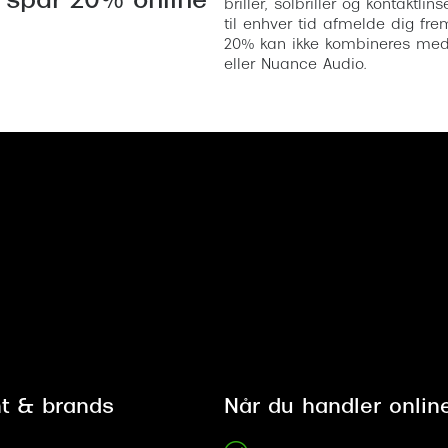
 spar 20% online
briller, solbriller og kontaktl
til enhver tid afmelde dig fre
20% kan ikke kombineres med a
eller Nuance Audio.
t & brands
Når du handler onlin