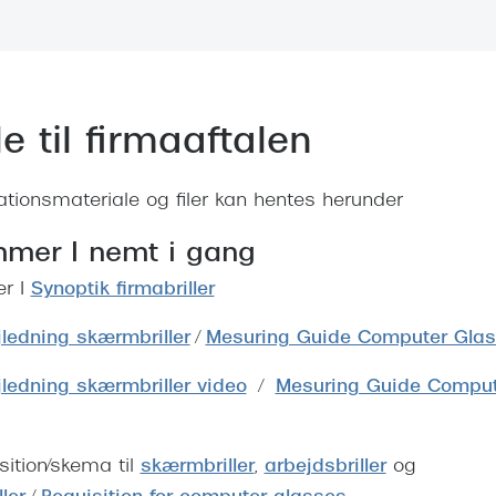
 (konjunktivitis)
ossa
Giorgio Armani
PRECISION1™
inser gratis
Brilleabonnement All-Inclusive™
Burberry
bonnement - Vilkår og
Finansieringsmuligheder
uren
Versace
Forsikring
e til firmaaftalen
Jimmy Choo
k og -kontrol
nge
Tiffany & Co.
ationsmateriale og filer kan hentes herunder
mer I nemt i gang
er I
Synoptik firmabriller
ledning skærmbriller
/
Mesuring Guide Computer Gla
ledning skærmbriller video
/
Mesuring Guide Comput
sition/skema til
skærmbriller
,
arbejdsbriller
og