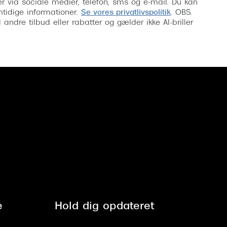
inser via sociale medier, telefon, sms og e-mail. Du kan
mtidige informationer.
Se vores privatlivspolitik
. OBS.
ndre tilbud eller rabatter og gælder ikke AI-briller
e
Hold dig opdateret