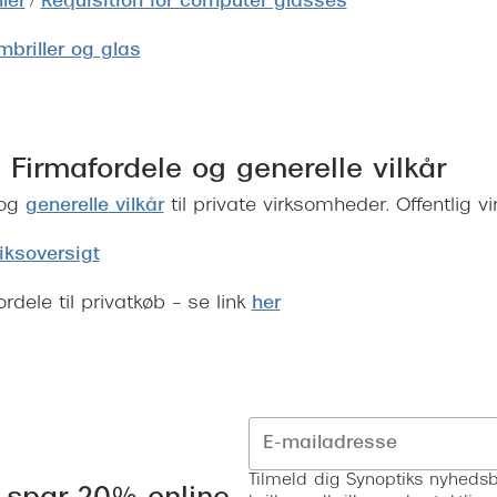
ler
/
Requisition for computer glasses
briller og glas
 Firmafordele og generelle vilkår
 og
generelle vilkår
til private virksomheder. Offentlig
iksoversigt
dele til privatkøb – se link
her
Tilmeld dig Synoptiks nyhedsb