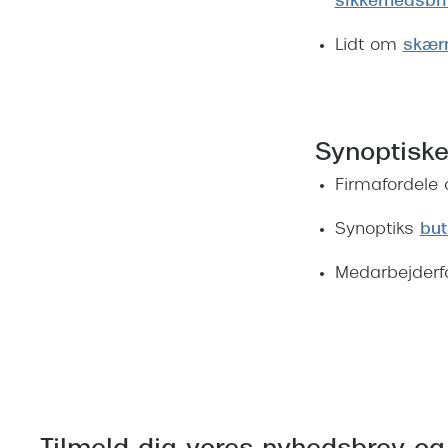
sikkerhedsbril
Lidt om
skærm
Synoptiske
Firmafordele
Synoptiks
but
Medarbejderfor