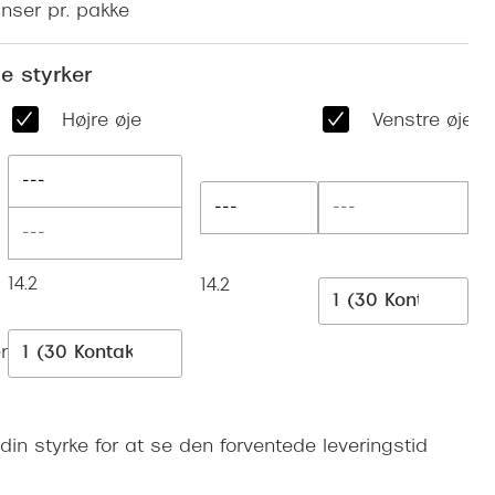
inser pr. pakke
Vogue
Firkantede solbriller
Skaga
e styrker
Sorte solbriller
Dyrberg
Højre øje
Venstre øje
Brune solbriller
BOSS E
---
Peak Pe
---
Armani
Björn B
14.2
14.2
r
din styrke for at se den forventede leveringstid
Læg i kurv