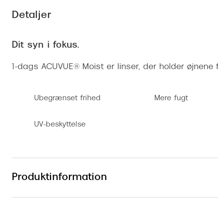
Se udvalg af Oakley Meta
Øjenbetændelse
Brilletyper
Prada Linea R
Tilbehør til briller
Polariserede solbriller
Endagslinser
Detaljer
Webshop FAQ
Oplev kontaktl
Skærmbriller
Vogue
Behandling af tørre øjne
Månedslinser
Butiksoversigt
Kontaktlinsea
Dit syn i fokus.
Sikkerhedsbriller
Polo Ralph La
FAQ
Arbejdsbriller
Ray-Ban Kids
Kontaktlinsetje
1-dags ACUVUE® Moist er linser, der holder øjnene 
Armani Excha
Ubegrænset frihed
Mere fugt
Polaroid
UV-beskyttelse
Produktinformation