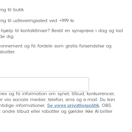
ing til butik
ring til udleveringssted ved +999 kr.
 hjælp til kontaktlinser? Bestil en synsprøve i dag og lad
de dig.
onnement og få fordele som gratis forsendelse og
abatter.
Tilmeld
rev og få information om synet, tilbud, konkurrencer,
inser via sociale medier, telefon, sms og e-mail. Du kan
mtidige informationer.
Se vores privatlivspolitik
. OBS.
ndre tilbud eller rabatter og gælder ikke AI-briller