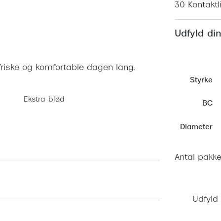
 (konjunktivitis)
30 Kontaktl
ossa
Giorgio Armani
PRECISION1™
inser gratis
Brilleabonnement All-Inclusive™
Burberry
Udfyld din
bonnement - Vilkår og
Finansieringsmuligheder
uren
Versace
Forsikring
Jimmy Choo
k og -kontrol
friske og komfortable dagen lang.
Styrke
nge
Tiffany & Co.
Ekstra blød
BC
Diameter
Antal pakke
Udfyld 