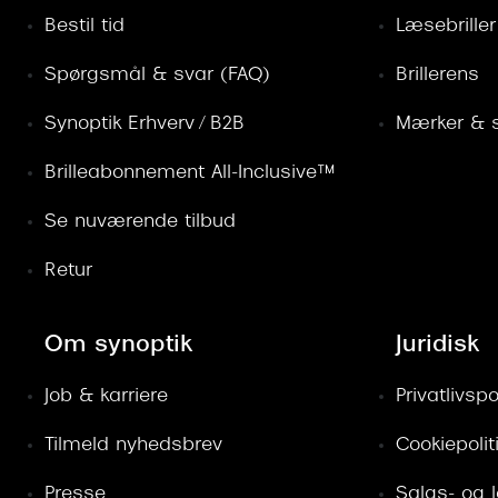
Bestil tid
Læsebriller
Spørgsmål & svar (FAQ)
Brillerens
Synoptik Erhverv / B2B
Mærker & s
Brilleabonnement All-Inclusive™
Se nuværende tilbud
Retur
Om synoptik
Juridisk
Job & karriere
Privatlivspol
Tilmeld nyhedsbrev
Cookiepolit
Presse
Salgs- og 