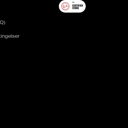
AQ)
tingelser