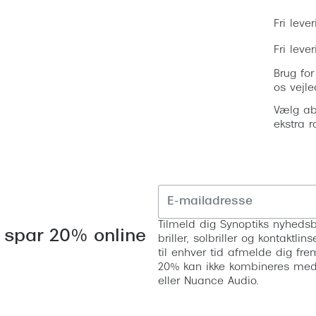
Fri lever
Fri leve
Brug for
os vejle
Vælg ab
ekstra r
Tilmeld dig Synoptiks nyhedsb
 spar 20% online
briller, solbriller og kontaktl
til enhver tid afmelde dig fre
20% kan ikke kombineres med a
eller Nuance Audio.