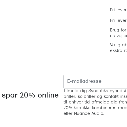
Fri lever
Fri leve
Brug for
os vejle
Vælg ab
ekstra r
Tilmeld dig Synoptiks nyhedsb
 spar 20% online
briller, solbriller og kontaktl
til enhver tid afmelde dig fre
20% kan ikke kombineres med a
eller Nuance Audio.