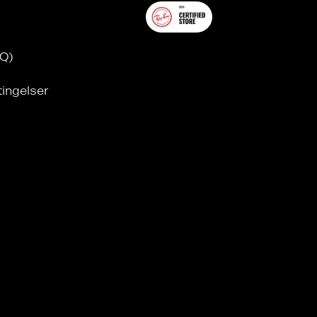
AQ)
tingelser