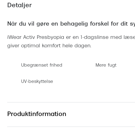
Se udvalg af Oakley Meta
Øjenbetændelse
Brilletyper
Detaljer
Prada Linea R
Tilbehør til briller
Polariserede solbriller
Endagslinser
Webshop FAQ
Oplev kontaktl
Skærmbriller
Vogue
Behandling af tørre øjne
Månedslinser
Butiksoversigt
Kontaktlinsea
Når du vil gøre en behagelig forskel for dit s
Sikkerhedsbriller
Polo Ralph La
FAQ
iWear Activ Presbyopia er en 1-dagslinse med læse
Arbejdsbriller
Ray-Ban Kids
Kontaktlinsetje
giver optimal komfort hele dagen.
Armani Excha
Polaroid
Ubegrænset frihed
Mere fugt
UV-beskyttelse
Produktinformation