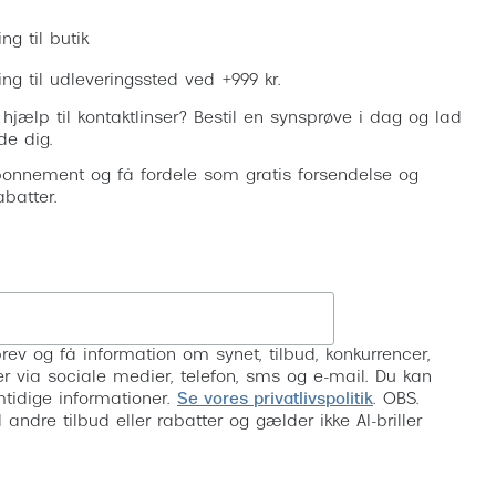
ing til butik
ring til udleveringssted ved +999 kr.
 hjælp til kontaktlinser? Bestil en synsprøve i dag og lad
de dig.
onnement og få fordele som gratis forsendelse og
abatter.
Tilmeld
rev og få information om synet, tilbud, konkurrencer,
inser via sociale medier, telefon, sms og e-mail. Du kan
mtidige informationer.
Se vores privatlivspolitik
. OBS.
ndre tilbud eller rabatter og gælder ikke AI-briller