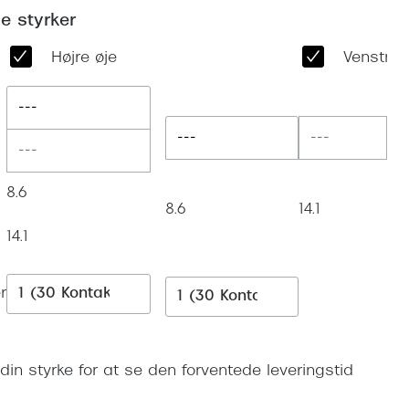
Vogue
e styrker
Firkantede solbriller
Skaga
Højre øje
Venstre 
Sorte solbriller
Dyrberg
Brune solbriller
---
BOSS E
---
Peak Pe
Armani
8.6
8.6
14.1
Björn B
14.1
r
din styrke for at se den forventede leveringstid
Læg i kurv