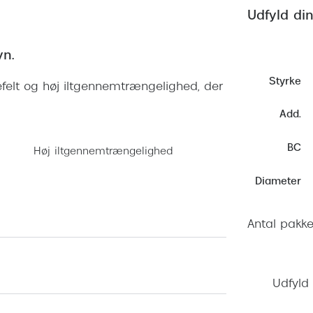
 (konjunktivitis)
ossa
Giorgio Armani
PRECISION1™
Udfyld din
inser gratis
Brilleabonnement All-Inclusive™
Burberry
bonnement - Vilkår og
Finansieringsmuligheder
yn.
uren
Versace
Forsikring
Styrke
felt og høj iltgennemtrængelighed, der
Jimmy Choo
k og -kontrol
Add.
nge
Tiffany & Co.
BC
Høj iltgennemtrængelighed
Diameter
Antal pakke
Udfyld 