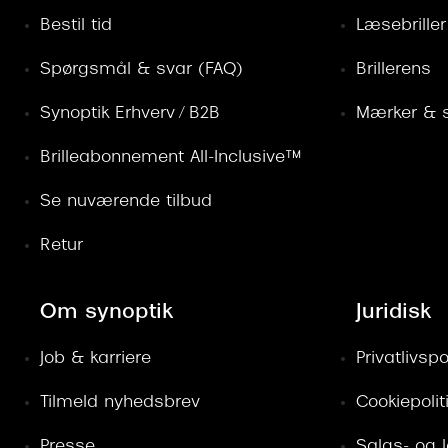
Bestil tid
Læsebriller
Spørgsmål & svar (FAQ)
Brillerens
Synoptik Erhverv / B2B
Mærker & s
Brilleabonnement All-Inclusive™
Se nuværende tilbud
Retur
Om synoptik
Juridisk
Job & karriere
Privatlivspol
Tilmeld nyhedsbrev
Cookiepolit
Presse
Salgs- og 