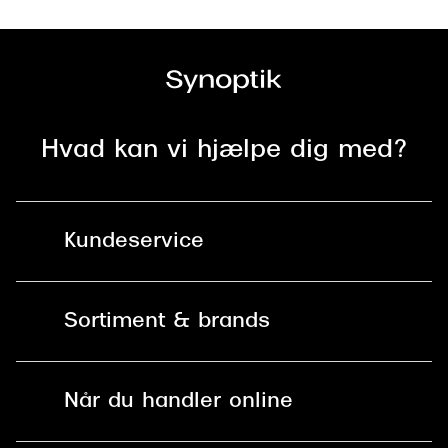
Versace
Dolce & Gabbana
Persol
Hvad kan vi hjælpe dig med?
Giorgio Armani
Michael Kors
Miu Miu
Kundeservice
Tiffany & Co.
Kontakt os
Sortiment & brands
Mit Synoptik
Solbriller
Find butik - +100 butikker i hele DK
Når du handler online
Briller
Bestil tid