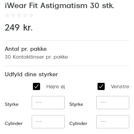
Behandling af tørre øjne
Populær
iWear Fit Astigmatism 30 stk.
Få tjekket dit syn
Ray-Ban
249 kr.
Synsprøve med sundhedstjek
Oakley
Test dit behov for abonnement
Emporio
Antal pr. pakke
SynsJournal
Michael 
30 Kontaktlinser pr. pakke
Forskning i øjensygdomme
Persol
Udfyld dine styrker
Ralph La
Mere om briller
Højre øje
Venstre ø
Peak Pe
Brillemode 2026
Prada Li
Brilleglas og priser
Styrke
Styrke
Vogue
Bedste brilleglas
Polo Ral
Cylinder
Cylinder
Nikon brilleglas