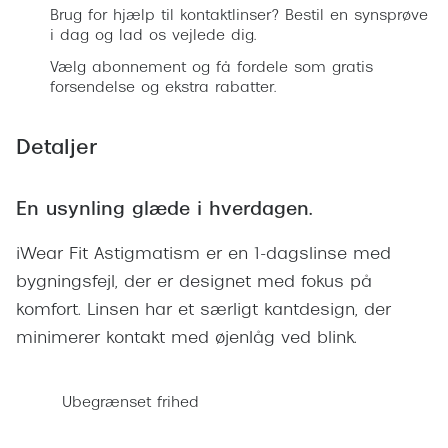
Giorgio 
Brug for hjælp til kontaktlinser? Bestil en synsprøve
Populære brillemærker
i dag og lad os vejlede dig.
Burberry
Vælg abonnement og få fordele som gratis
Ray-Ban
forsendelse og ekstra rabatter.
Versace
Oakley
Jimmy C
Detaljer
Emporio Armani
Tiffany &
Hugo Boss
En usynling glæde i hverdagen.
Sportsbri
Ralph Lauren
Cykelbril
iWear Fit Astigmatism er en 1-dagslinse med
Polo Ralph Lauren
bygningsfejl, der er designet med fokus på
Løbebrill
komfort. Linsen har et særligt kantdesign, der
Coach
Form & 
minimerer kontakt med øjenlåg ved blink.
Vogue
Ovale sol
Skaga
Ubegrænset frihed
Cat eye s
Dyrberg/Kern