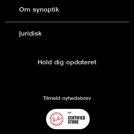
Fri levering til butik
Kontaktlinser
Spørgsmål & svar (FAQ)
Om synoptik
Læsebriller
Fri levering til udleveringssted
Synoptik Erhverv / B2B
Job & karriere
ved +999 kr.
Brillerens
Juridisk
Brilleabonnement All-Inclusive™
Tilmeld nyhedsbrev
Fri retur på online køb
Mærker & sortiment
Se nuværende tilbud
Privatlivspolitik
Presse
Spørgsmål & svar (FAQ)
Retur
Hold dig opdateret
Cookiepolitik
CSR
Salgs- og leveringsbetingelser
Salgs- og leveringsbetingelser
Om Synoptik
Kundeservice
Tilgængelighedserklæring
Tilmeld nyhedsbrev