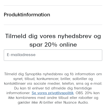
Pilotsolbr
BOSS Eyewear
Runde sol
Produktinformation
Peak Performance
Firkanted
Armani Exchange
Sorte sol
Björn Borg
Tilmeld dig vores nyhedsbrev og
Brune sol
spar 20% online
Eksklusive brillemærker
Mere om
Gucci
Solbrille
Tom Ford
Tilmeld
Solbrille
Tilmeld dig Synoptiks nyhedsbrev og få information om
Prada
synet, tilbud, konkurrencer, briller, solbriller og
Glastype
kontaktlinser via sociale medier, telefon, sms og e-mail.
Moncler
Du kan til enhver tid afmelde dig fremtidige
Solbrille
informationer.
Se vores privatlivspolitik
. OBS. 20% kan
Burberry
ikke kombineres med andre tilbud eller rabatter og
Transiti
gælder ikke AI-briller eller Nuance Audio.
Saint Laurent