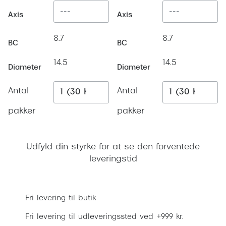
Ray-Ban 
Transitions®
Axis
Axis
Armani 
Stellest® til børn
8.7
8.7
Polaroid
BC
BC
Tilskud til briller
14.5
14.5
Eksklusi
Diameter
Diameter
Form og farve
Prada
Antal
Antal
Ansigtsform og briller
Miu Miu
pakker
pakker
Briller til øjne, næse, bryn og kinder
Saint La
Runde briller
Udfyld din styrke for at se den forventede
Gucci
Sorte briller
leveringstid
Bottega 
Pilotbriller
Læg i kurv
Tom For
Gennemsigtige briller
Fri levering til butik
Balenci
Røde briller
Fri levering til udleveringssted ved +999 kr.