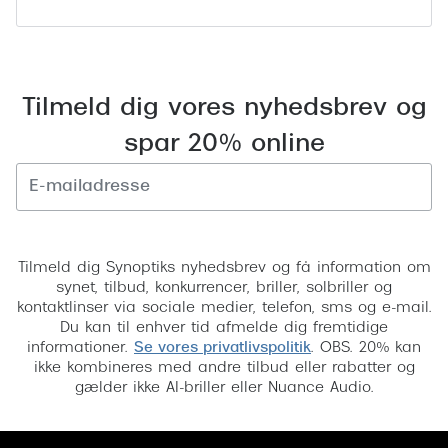
Giorgio 
Populære brillemærker
Burberry
Ray-Ban
Versace
Tilmeld dig vores nyhedsbrev og
Oakley
Jimmy C
spar 20% online
Emporio Armani
Tiffany &
Hugo Boss
Sportsbri
Ralph Lauren
Tilmeld
Cykelbril
Tilmeld dig Synoptiks nyhedsbrev og få information om
Polo Ralph Lauren
synet, tilbud, konkurrencer, briller, solbriller og
Løbebrill
kontaktlinser via sociale medier, telefon, sms og e-mail.
Coach
Du kan til enhver tid afmelde dig fremtidige
Form & 
informationer.
Se vores privatlivspolitik
. OBS. 20% kan
Vogue
ikke kombineres med andre tilbud eller rabatter og
Ovale sol
gælder ikke AI-briller eller Nuance Audio.
Skaga
Cat eye s
Dyrberg/Kern