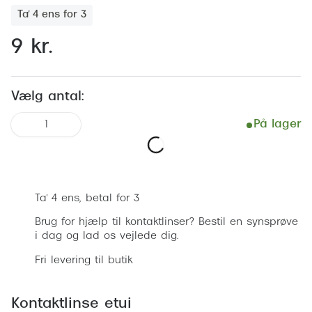
Behandling af tørre øjne
Populær
Ta' 4 ens for 3
Få tjekket dit syn
Ray-Ban
9 kr.
Synsprøve med sundhedstjek
Oakley
Test dit behov for abonnement
Emporio
Vælg antal:
SynsJournal
Michael 
På lager
1
Forskning i øjensygdomme
Persol
Læg i kurv
Ralph La
Mere om briller
Ta' 4 ens, betal for 3
Peak Pe
Brillemode 2026
Brug for hjælp til kontaktlinser? Bestil en synsprøve
Prada Li
i dag og lad os vejlede dig.
Brilleglas og priser
Vogue
Fri levering til butik
Bedste brilleglas
Polo Ral
Nikon brilleglas
Kontaktlinse etui