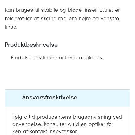
Ray-Ban 
Transitions®
Kan bruges til stabile og bløde linser. Etuiet er
Armani 
Stellest® til børn
tofarvet for at skelne mellem højre og venstre
Polaroid
linse.
Tilskud til briller
Eksklusi
Form og farve
Produktbeskrivelse
Prada
Ansigtsform og briller
Fladt kontaktlinseetui lavet af plastik.
Miu Miu
Briller til øjne, næse, bryn og kinder
Saint La
Runde briller
Gucci
Sorte briller
Ansvarsfraskrivelse
Bottega 
Pilotbriller
Tom For
Gennemsigtige briller
Følg altid producentens brugsanvisning ved
anvendelse. Konsulter altid en optiker før
Balenci
Røde briller
køb af kontaktlinsevæsker.