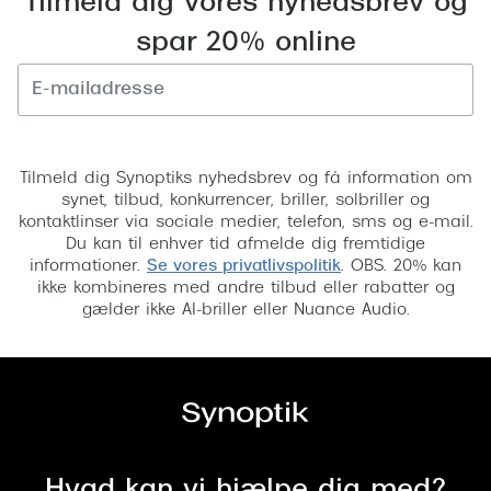
Tilmeld dig vores nyhedsbrev og
Ray-Ban 
Transitions®
spar 20% online
Armani 
Stellest® til børn
Polaroid
Tilskud til briller
Tilmeld
Eksklusi
Form og farve
Tilmeld dig Synoptiks nyhedsbrev og få information om
Prada
synet, tilbud, konkurrencer, briller, solbriller og
Ansigtsform og briller
kontaktlinser via sociale medier, telefon, sms og e-mail.
Miu Miu
Du kan til enhver tid afmelde dig fremtidige
Briller til øjne, næse, bryn og kinder
informationer.
Se vores privatlivspolitik
. OBS. 20% kan
Saint La
ikke kombineres med andre tilbud eller rabatter og
Runde briller
gælder ikke AI-briller eller Nuance Audio.
Gucci
Sorte briller
Bottega 
Pilotbriller
Tom For
Gennemsigtige briller
Balenci
Røde briller