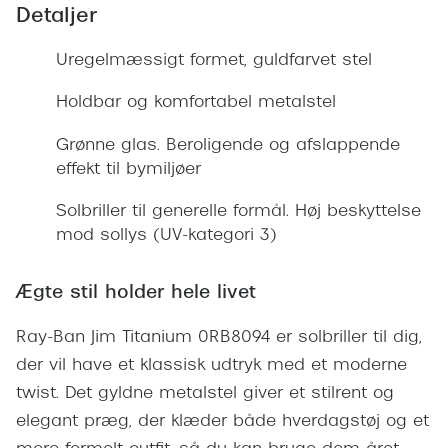
Giorgio 
Detaljer
Populære brillemærker
Burberry
Uregelmæssigt formet, guldfarvet stel
Ray-Ban
Versace
Holdbar og komfortabel metalstel
Oakley
Jimmy C
Grønne glas. Beroligende og afslappende
Emporio Armani
Tiffany &
effekt til bymiljøer
Hugo Boss
Solbriller til generelle formål. Høj beskyttelse
Sportsbri
Ralph Lauren
mod sollys (UV-kategori 3)
Cykelbril
Polo Ralph Lauren
Løbebrill
Ægte stil holder hele livet
Coach
Form & 
Ray-Ban Jim Titanium 0RB8094 er solbriller til dig,
Vogue
der vil have et klassisk udtryk med et moderne
Ovale sol
Skaga
twist. Det gyldne metalstel giver et stilrent og
Cat eye s
elegant præg, der klæder både hverdagstøj og et
Dyrberg/Kern