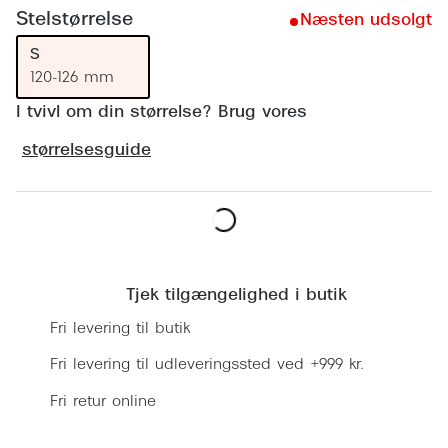
Ray-Ban 
Transitions®
Stelstørrelse
Næsten udsolgt
Armani 
S
Stellest® til børn
120-126 mm
Polaroid
Tilskud til briller
I tvivl om din størrelse? Brug vores
Eksklusi
Form og farve
størrelsesguide
Prada
Ansigtsform og briller
Miu Miu
Briller til øjne, næse, bryn og kinder
Læg i kurv
Saint La
Runde briller
Tjek tilgængelighed i butik
Gucci
Sorte briller
Fri levering til butik
Bottega 
Pilotbriller
Fri levering til udleveringssted ved +999 kr.
Tom For
Gennemsigtige briller
Fri retur online
Balenci
Røde briller