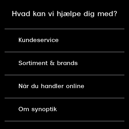
Hvad kan vi hjælpe dig med?
Kundeservice
Kontakt os
Sortiment & brands
Mit Synoptik
Solbriller
Find butik - +100 butikker i hele DK
Når du handler online
Briller
Bestil tid
Fri levering til butik
Kontaktlinser
Spørgsmål & svar (FAQ)
Om synoptik
Læsebriller
Fri levering til udleveringssted
Synoptik Erhverv / B2B
Job & karriere
ved +999 kr.