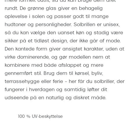
mere formelt outfit, så du kan bruge dem året
Pilotsolbr
BOSS Eyewear
rundt. De grønne glas giver en behagelig
Runde sol
oplevelse i solen og passer godt til mange
Peak Performance
hudtoner og personligheder. Solbrillen er unisex,
Firkanted
Armani Exchange
så du kan vælge den uanset køn og stadig være
Sorte sol
sikker på et tidløst design, der ikke går af mode.
Björn Borg
Den kantede form giver ansigtet karakter, uden at
Brune sol
Eksklusive brillemærker
virke dominerende, og gør modellen nem at
Mere om
kombinere med både afslappet og mere
Gucci
gennemført stil. Brug dem til kørsel, byliv,
Solbrille
Tom Ford
terrassehygge eller ferie – her får du solbriller, der
Solbrille
fungerer i hverdagen og samtidig løfter dit
Prada
udseende på en naturlig og diskret måde.
Glastype
Moncler
Solbrille
Burberry
100 % UV-beskyttelse
Transiti
Saint Laurent