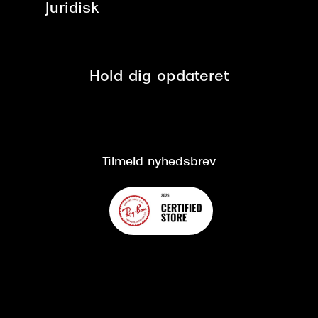
Brillerens
Juridisk
Brilleabonnement All-Inclusive™
Tilmeld nyhedsbrev
Fri retur på online køb
Mærker & sortiment
Se nuværende tilbud
Privatlivspolitik
Presse
Spørgsmål & svar (FAQ)
Retur
Hold dig opdateret
Cookiepolitik
CSR
Salgs- og leveringsbetingelser
Salgs- og leveringsbetingelser
Om Synoptik
Kundeservice
Tilgængelighedserklæring
Tilmeld nyhedsbrev