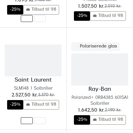
nu:
1.095 kr.
1.460 kr.
nu:
før:
1.507,50 kr.
2.010 kr.
-25%
💼 Tilbud til 9/8
-25%
💼 Tilbud til 9/8
Polariserede glas
Saint Laurent
SLM148 1 Solbriller
Ray-Ban
nu:
før:
2.527,50 kr.
3.370 kr.
Polarized+ 0RB4385 601SA1
Solbriller
-25%
💼 Tilbud til 9/8
nu:
før:
1.642,50 kr.
2.190 kr.
-25%
💼 Tilbud til 9/8