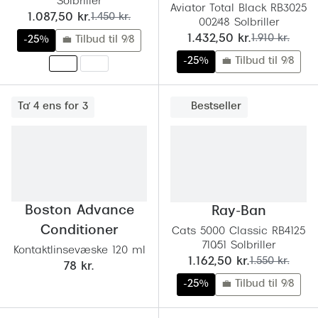
Solbriller
Aviator Total Black RB3025
nu:
før:
1.087,50 kr.
1.450 kr.
Versace
002/48 Solbriller
nu:
før:
1.432,50 kr.
1.910 kr.
-25%
💼 Tilbud til 9/8
Dolce & Gabbana
-25%
💼 Tilbud til 9/8
Persol
Giorgio Armani
Ta' 4 ens for 3
Bestseller
Michael Kors
Miu Miu
Tiffany & Co.
Boston Advance
Ray-Ban
Conditioner
Cats 5000 Classic RB4125
710/51 Solbriller
Kontaktlinsevæske 120 ml
nu:
før:
1.162,50 kr.
1.550 kr.
78 kr.
-25%
💼 Tilbud til 9/8