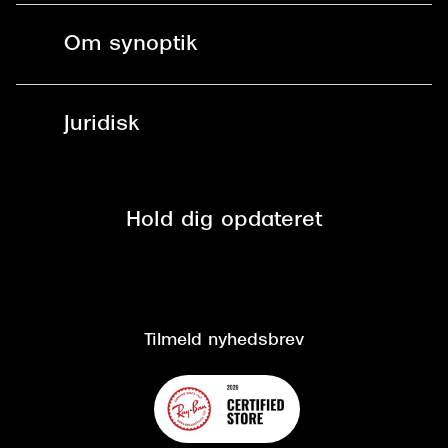
Fri levering til butik
Kontaktlinser
Spørgsmål & svar (FAQ)
Om synoptik
Læsebriller
Fri levering til udleveringssted
Synoptik Erhverv / B2B
Job & karriere
ved +999 kr.
Brillerens
Juridisk
Brilleabonnement All-Inclusive™
Tilmeld nyhedsbrev
Fri retur på online køb
Mærker & sortiment
Se nuværende tilbud
Privatlivspolitik
Presse
Spørgsmål & svar (FAQ)
Retur
Hold dig opdateret
Cookiepolitik
CSR
Salgs- og leveringsbetingelser
Salgs- og leveringsbetingelser
Om Synoptik
Kundeservice
Tilgængelighedserklæring
Tilmeld nyhedsbrev