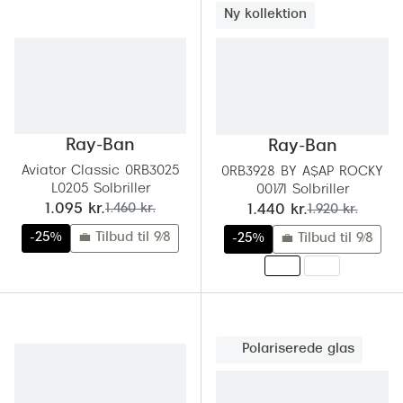
Ny kollektion
Ray-Ban
Ray-Ban
Aviator Classic 0RB3025
0RB3928 BY A$AP ROCKY
L0205 Solbriller
001/7I Solbriller
nu:
før:
nu:
før:
1.095 kr.
1.460 kr.
1.440 kr.
1.920 kr.
-25%
💼 Tilbud til 9/8
-25%
💼 Tilbud til 9/8
Polariserede glas