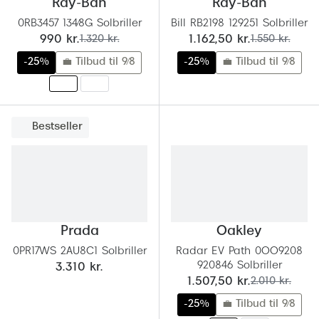
Behandling af tørre øjne
Ray-Ban
Ray-Ban
Populær
0RB3457 134/8G Solbriller
Bill RB2198 129251 Solbriller
Få tjekket dit syn
Ray-Ban
nu:
før:
nu:
før:
990 kr.
1.320 kr.
1.162,50 kr.
1.550 kr.
-25%
💼 Tilbud til 9/8
-25%
💼 Tilbud til 9/8
Synsprøve med sundhedstjek
Oakley
Test dit behov for abonnement
Emporio
SynsJournal
Michael 
Bestseller
Forskning i øjensygdomme
Persol
Ralph La
Mere om briller
Peak Pe
Brillemode 2026
Prada
Oakley
Prada Li
Brilleglas og priser
0PR17WS 2AU8C1 Solbriller
Radar EV Path 0OO9208
Vogue
920846 Solbriller
3.310 kr.
Bedste brilleglas
nu:
før:
1.507,50 kr.
2.010 kr.
Polo Ral
Nikon brilleglas
-25%
💼 Tilbud til 9/8