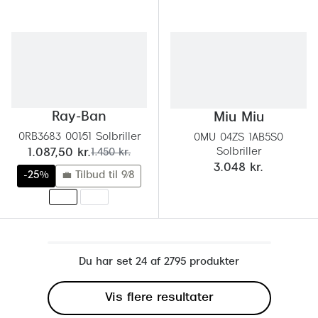
Ray-Ban
Miu Miu
0RB3683 001/51 Solbriller
0MU 04ZS 1AB5S0
Solbriller
nu:
før:
1.087,50 kr.
1.450 kr.
3.048 kr.
-25%
💼 Tilbud til 9/8
Du har set 24 af 2795 produkter
Vis flere resultater