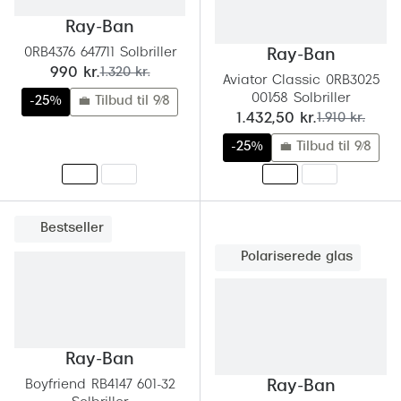
Pilotsolbr
BOSS Eyewear
Ray-Ban
Runde sol
0RB4376 647711 Solbriller
Ray-Ban
Peak Performance
nu:
før:
990 kr.
1.320 kr.
Aviator Classic 0RB3025
Firkanted
Armani Exchange
001/58 Solbriller
-25%
💼 Tilbud til 9/8
nu:
før:
1.432,50 kr.
1.910 kr.
Sorte sol
Björn Borg
-25%
💼 Tilbud til 9/8
Brune sol
Eksklusive brillemærker
Mere om
Gucci
Bestseller
Solbrille
Tom Ford
Polariserede glas
Solbrille
Prada
Glastype
Moncler
Solbrille
Burberry
Ray-Ban
Transiti
Boyfriend RB4147 601-32
Ray-Ban
Saint Laurent