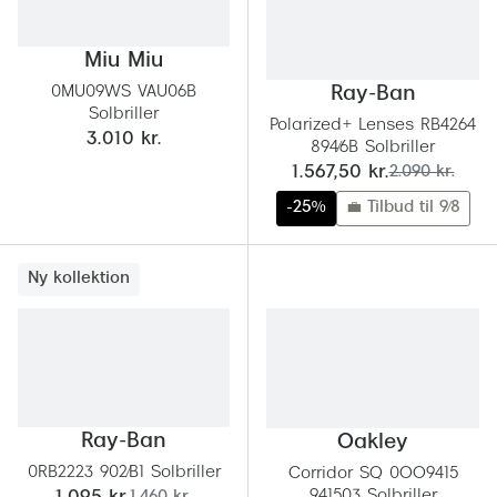
Miu Miu
0MU09WS VAU06B
Ray-Ban
Solbriller
Polarized+ Lenses RB4264
3.010 kr.
894/6B Solbriller
nu:
før:
1.567,50 kr.
2.090 kr.
-25%
💼 Tilbud til 9/8
Ny kollektion
Ray-Ban
Oakley
0RB2223 902/B1 Solbriller
Corridor SQ 0OO9415
941503 Solbriller
før: