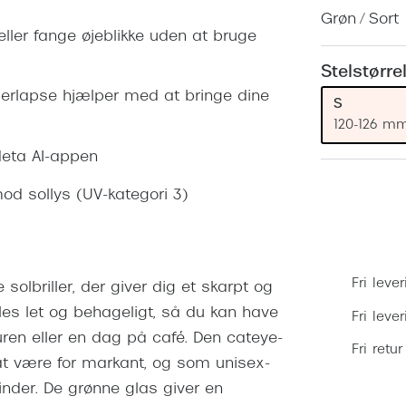
 (konjunktivitis)
ossa
Giorgio Armani
PRECISION1™
Grøn / Sort
inser gratis
Brilleabonnement All-Inclusive™
 eller fange øjeblikke uden at bruge
Burberry
bonnement - Vilkår og
Finansieringsmuligheder
Stelstørre
uren
Versace
erlapse hjælper med at bringe dine
Forsikring
S
Jimmy Choo
k og -kontrol
120-126 m
nge
Tiffany & Co.
Meta AI-appen
 mod sollys (UV-kategori 3)
Fri lever
olbriller, der giver dig et skarpt og
føles let og behageligt, så du kan have
Fri leve
turen eller en dag på café. Den cateye-
Fri retur
at være for markant, og som unisex-
nder. De grønne glas giver en