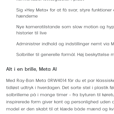
Se udvalg af Oakley Meta
Øjenbetændelse
Brilletyper
Prada Linea R
Tilbehør til briller
Polariserede solbriller
Endagslinser
Webshop FAQ
Oplev kontaktl
Sig »Hey Meta« for at få svar, styre funktioner
Skærmbriller
Vogue
Behandling af tørre øjne
Månedslinser
hænderne
Butiksoversigt
Kontaktlinsea
Sikkerhedsbriller
Polo Ralph La
FAQ
Nye kameratilstande som slow motion og hyp
Arbejdsbriller
historier til live
Ray-Ban Kids
Kontaktlinsetje
Armani Excha
Administrer indhold og indstillinger nemt via 
Polaroid
Solbriller til generelle formål. Høj beskyttelse
Alt i en brille, Meta AI
Med Ray-Ban Meta 0RW4014 får du et par klassiske s
tidløst udtryk i hverdagen. Det sorte stel i plastik 
solbrillerne på i mange timer – fra byturen til køre
inspirerede form giver kant og personlighed uden 
model er den skabt til at klæde både mænd og kvi