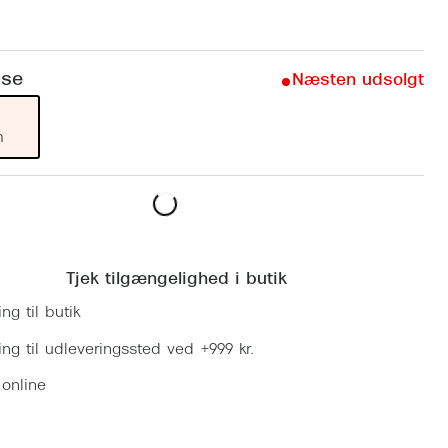
Vogue
Firkantede solbriller
Skaga
Sorte solbriller
lse
Næsten udsolgt
Dyrberg
Brune solbriller
BOSS E
m
Peak Pe
Armani
Læg i kurv
Björn B
Tjek tilgængelighed i butik
ing til butik
ring til udleveringssted ved +999 kr.
 online