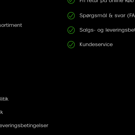
Fri retur på online køb
Spørgsmål & svar (F
ortiment
Salgs- og leveringsbe
Kundeservice
itik
ik
leveringsbetingelser