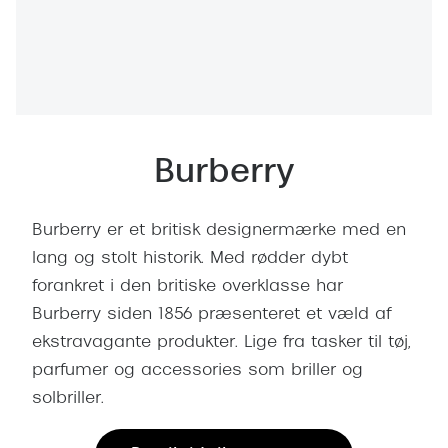
Behandling af tørre øjne
Populær
Få tjekket dit syn
Ray-Ban
Synsprøve med sundhedstjek
Oakley
Test dit behov for abonnement
Emporio
Burberry
SynsJournal
Michael 
Forskning i øjensygdomme
Persol
Burberry er et britisk designermærke med en
Ralph La
lang og stolt historik. Med rødder dybt
Mere om briller
forankret i den britiske overklasse har
Peak Pe
Brillemode 2026
Burberry siden 1856 præsenteret et væld af
Prada Li
ekstravagante produkter. Lige fra tasker til tøj,
Brilleglas og priser
parfumer og accessories som briller og
Vogue
Bedste brilleglas
solbriller.
Polo Ral
Nikon brilleglas