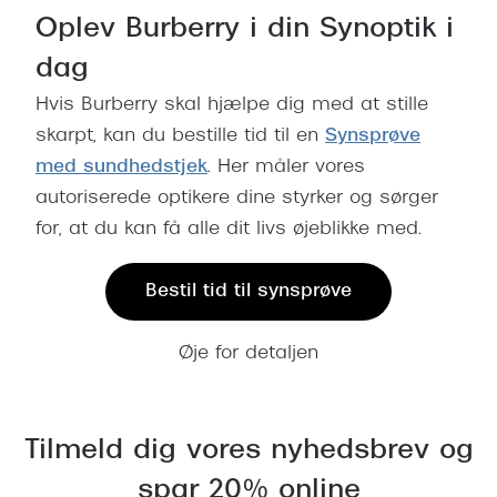
Oplev Burberry i din Synoptik i
Versace
dag
Dolce & Gabbana
Hvis Burberry skal hjælpe dig med at stille
Persol
skarpt, kan du bestille tid til en
Synsprøve
Giorgio Armani
med sundhedstjek
. Her måler vores
autoriserede optikere dine styrker og sørger
Michael Kors
for, at du kan få alle dit livs øjeblikke med.
Miu Miu
Bestil tid til synsprøve
Tiffany & Co.
Øje for detaljen
Tilmeld dig vores nyhedsbrev og
spar 20% online