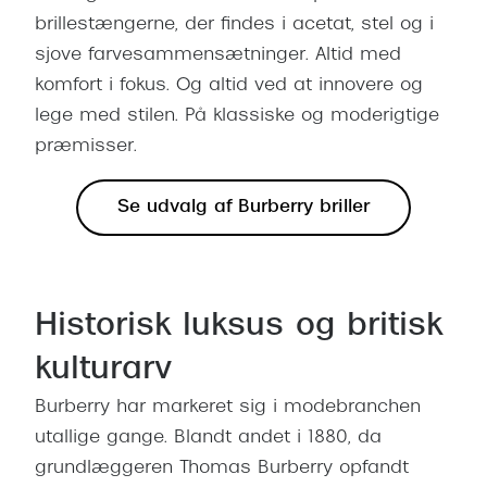
Giorgio 
brillestængerne, der findes i acetat, stel og i
Populære brillemærker
Burberry
sjove farvesammensætninger. Altid med
Ray-Ban
komfort i fokus. Og altid ved at innovere og
Versace
lege med stilen. På klassiske og moderigtige
Oakley
Jimmy C
præmisser.
Emporio Armani
Tiffany &
Se udvalg af Burberry briller
Hugo Boss
Sportsbri
Ralph Lauren
Cykelbril
Polo Ralph Lauren
Løbebrill
Historisk luksus og britisk
Coach
kulturarv
Form & 
Vogue
Burberry har markeret sig i modebranchen
Ovale sol
Skaga
utallige gange. Blandt andet i 1880, da
Cat eye s
grundlæggeren Thomas Burberry opfandt
Dyrberg/Kern