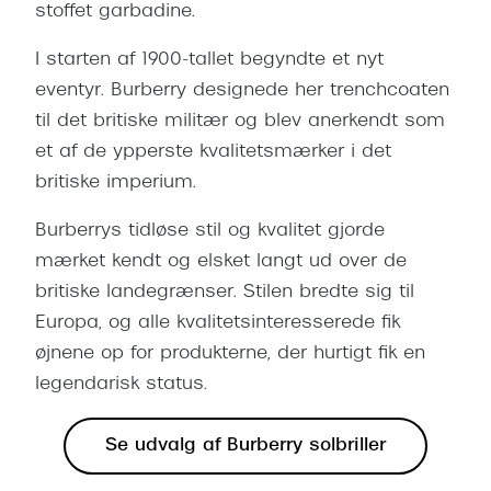
stoffet garbadine.
Pilotsolbr
BOSS Eyewear
Runde sol
I starten af 1900-tallet begyndte et nyt
Peak Performance
eventyr. Burberry designede her trenchcoaten
Firkanted
Armani Exchange
til det britiske militær og blev anerkendt som
Sorte sol
et af de ypperste kvalitetsmærker i det
Björn Borg
britiske imperium.
Brune sol
Eksklusive brillemærker
Burberrys tidløse stil og kvalitet gjorde
Mere om
Gucci
mærket kendt og elsket langt ud over de
Solbrille
britiske landegrænser. Stilen bredte sig til
Tom Ford
Europa, og alle kvalitetsinteresserede fik
Solbrille
Prada
øjnene op for produkterne, der hurtigt fik en
Glastype
legendarisk status.
Moncler
Solbrille
Burberry
Se udvalg af Burberry solbriller
Transiti
Saint Laurent