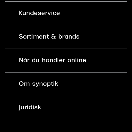
Kundeservice
Kontakt os
Sortiment & brands
Mit Synoptik
Solbriller
Find butik - +100 butikker i hele DK
Når du handler online
Briller
Bestil tid
Fri levering til butik
Kontaktlinser
Spørgsmål & svar (FAQ)
Om synoptik
Læsebriller
Fri levering til udleveringssted
Synoptik Erhverv / B2B
Job & karriere
ved +999 kr.
Brillerens
Juridisk
Brilleabonnement All-Inclusive™
Tilmeld nyhedsbrev
Fri retur på online køb
Mærker & sortiment
Se nuværende tilbud
Privatlivspolitik
Presse