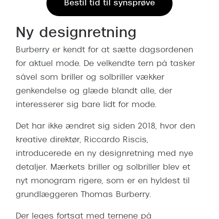
Ray-Ban 
Bestil tid til synsprøve
Transitions®
Armani 
Stellest® til børn
Ny designretning
Polaroid
Tilskud til briller
Burberry er kendt for at sætte dagsordenen
for aktuel mode. De velkendte tern på tasker
Eksklusi
Form og farve
såvel som briller og solbriller vækker
Prada
genkendelse og glæde blandt alle, der
Ansigtsform og briller
interesserer sig bare lidt for mode.
Miu Miu
Briller til øjne, næse, bryn og kinder
Saint La
Det har ikke ændret sig siden 2018, hvor den
Runde briller
kreative direktør, Riccardo Riscis,
Gucci
Sorte briller
introducerede en ny designretning med nye
Bottega 
detaljer. Mærkets briller og solbriller blev et
Pilotbriller
nyt monogram rigere, som er en hyldest til
Tom For
Gennemsigtige briller
grundlæggeren Thomas Burberry.
Balenci
Røde briller
Der leges fortsat med ternene på