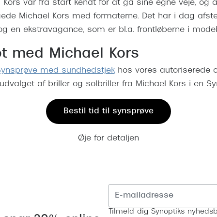
Kors var fra start kendt for at gå sine egne veje, og al
gede Michael Kors med formaterne. Det har i dag afs
og en ekstravagance, som er bl.a. frontløberne i mod
rpt med Michael Kors
ynsprøve med sundhedstjek
hos vores autoriserede o
dvalget af briller og solbriller fra Michael Kors i en S
Bestil tid til synsprøve
Øje for detaljen
Tilmeld dig Synoptiks nyhedsb