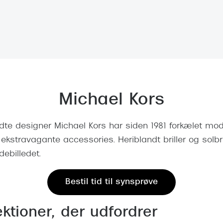
 (konjunktivitis)
ossa
Giorgio Armani
PRECISION1™
inser gratis
Brilleabonnement All-Inclusive™
Burberry
bonnement - Vilkår og
Finansieringsmuligheder
uren
Versace
Forsikring
Jimmy Choo
k og -kontrol
nge
Tiffany & Co.
Michael Kors
te designer Michael Kors har siden 1981 forkælet mo
kstravagante accessories. Heriblandt briller og solbri
debilledet.
Bestil tid til synsprøve
lektioner, der udfordrer