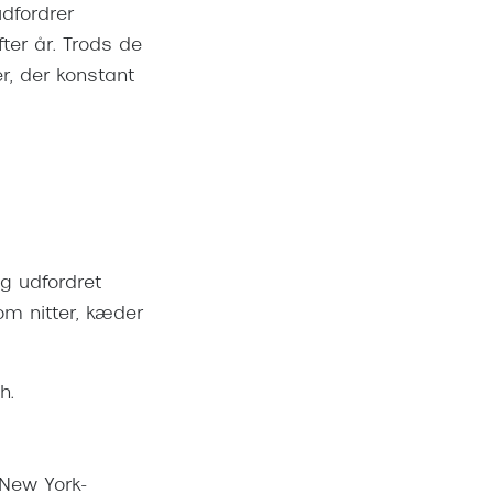
udfordrer
ter år. Trods de
, der konstant
g udfordret
m nitter, kæder
ch.
 New York-