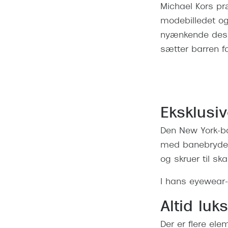
Michael Kors præ
modebilledet og 
nyænkende desig
sætter barren f
Eksklusiv
Den New York-b
med banebrydend
og skruer til sk
I hans eyewear-
Altid luk
Der er flere ele