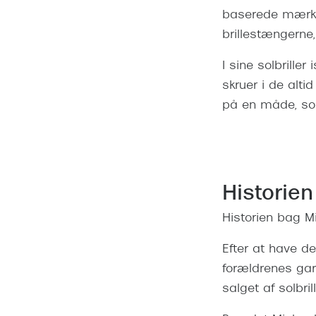
baserede mærke 
brillestængerne,
I sine solbrille
skruer i de alti
på en måde, som
Historie
Historien bag M
Efter at have d
forældrenes gara
salget af solbril