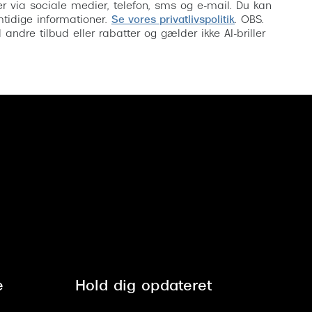
inser via sociale medier, telefon, sms og e-mail. Du kan
mtidige informationer.
Se vores privatlivspolitik
. OBS.
ndre tilbud eller rabatter og gælder ikke AI-briller
e
Hold dig opdateret