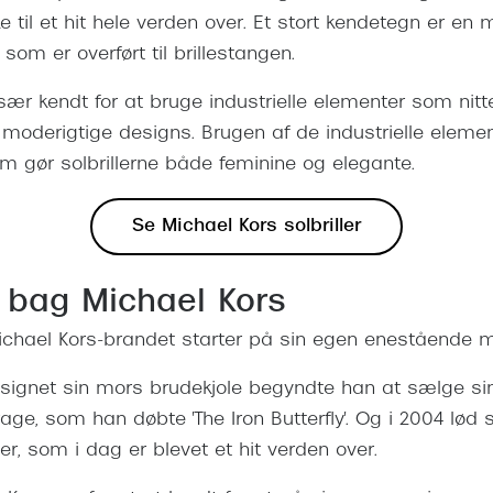
til et hit hele verden over. Et stort kendetegn er en
 som er overført til brillestangen.
r især kendt for at bruge industrielle elementer som nit
d moderigtige designs. Brugen af de industrielle element
 gør solbrillerne både feminine og elegante.
Se Michael Kors solbriller
n bag Michael Kors
ichael Kors-brandet starter på sin egen enestående 
esignet sin mors brudekjole begyndte han at sælge si
ge, som han døbte 'The Iron Butterfly'. Og i 2004 lød s
ler, som i dag er blevet et hit verden over.