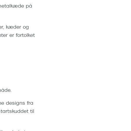
 metalkæde på
ter, kæder og
er er fortolket
måde.
ne designs fra
tartskuddet til