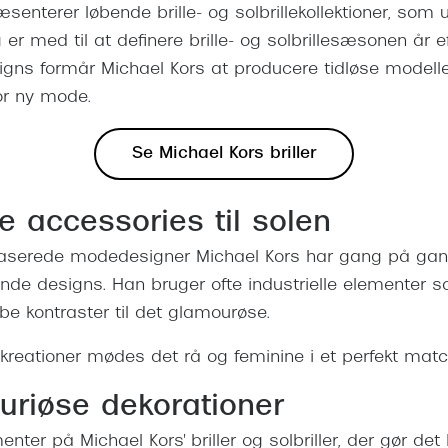
senterer løbende brille- og solbrillekollektioner, som 
er med til at definere brille- og solbrillesæsonen år ef
ns formår Michael Kors at producere tidløse modeller
or ny mode.
Se Michael Kors briller
e accessories til solen
aserede modedesigner Michael Kors har gang på gan
e designs. Han bruger ofte industrielle elementer so
abe kontraster til det glamourøse.
kreationer mødes det rå og feminine i et perfekt mat
suriøse dekorationer
menter på Michael Kors' briller og solbriller, der gør det