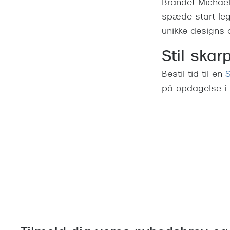
Brandet Michael 
spæde start le
unikke designs 
Stil ska
Bestil tid til en
S
på opdagelse i u