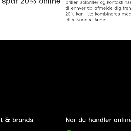
 spar 20% online
briller, solbriller og kontaktl
til enhver tid afmelde dig fre
20% kan ikke kombineres med a
eller Nuance Audio.
t & brands
Når du handler onlin