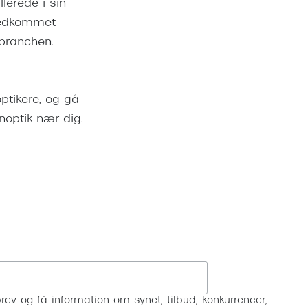
lerede i sin
tedkommet
ebranchen.
ptikere, og gå
ynoptik nær dig.
Tilmeld
rev og få information om synet, tilbud, konkurrencer,