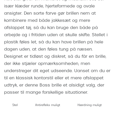
Giorgio 
især klæder runde, hjerteformede og ovale
Populære brillemærker
Burberry
ansigter. Den sorte farve gør brillen nem at
Ray-Ban
kombinere med både jakkesæt og mere
Versace
afslappet tøj, så du kan bruge den både på
Oakley
Jimmy C
arbejde og i fritiden uden at skulle skifte. Stellet i
Emporio Armani
plastik føles let, så du kan have brillen på hele
Tiffany &
dagen uden, at den føles tung på næsen.
Hugo Boss
Sportsbri
Designet er tidløst og diskret, så du får en brille,
Ralph Lauren
der ikke stjæler opmærksomheden, men
Cykelbril
Polo Ralph Lauren
understreger dit eget udseende. Uanset om du er
Løbebrill
til en klassisk kontorstil eller et mere afslappet
Coach
udtryk, er denne Boss brille et alsidigt valg, der
Form & 
Vogue
passer til mange forskellige situationer.
Ovale sol
Skaga
Stel
Antirefleks muligt
Hærdning muligt
Cat eye s
Dyrberg/Kern