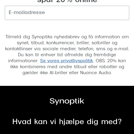
spar 20% online
Versace
Dolce & Gabbana
Tilmeld
Persol
Tilmeld dig Synoptiks nyhedsbrev og få information om
synet, tilbud, konkurrencer, briller, solbriller og
Giorgio Armani
kontaktlinser via sociale medier, telefon, sms og e-mail.
Du kan til enhver tid afmelde dig fremtidige
Michael Kors
informationer.
Se vores privatlivspolitik
. OBS. 20% kan
ikke kombineres med andre tilbud eller rabatter og
Miu Miu
gælder ikke AI-briller eller Nuance Audio.
Tiffany & Co.
Hvad kan vi hjælpe dig med?