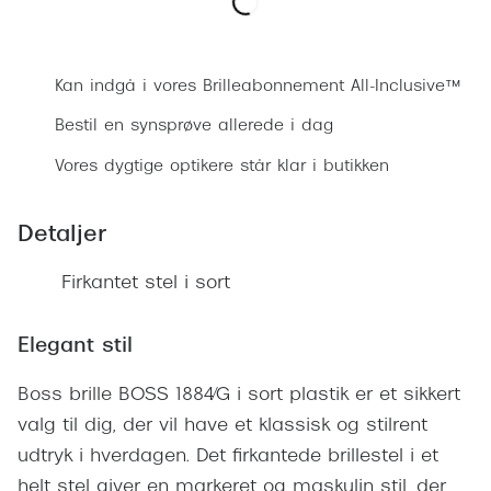
Ray-Ban 
Transitions®
Bestil synsprøve
Armani 
Stellest® til børn
Kan indgå i vores Brilleabonnement All-Inclusive™
Polaroid
Tilskud til briller
Bestil en synsprøve allerede i dag
Eksklusi
Form og farve
Vores dygtige optikere står klar i butikken
Prada
Ansigtsform og briller
Detaljer
Miu Miu
Briller til øjne, næse, bryn og kinder
Saint La
Firkantet stel i sort
Runde briller
Gucci
Sorte briller
Elegant stil
Bottega 
Pilotbriller
Boss brille BOSS 1884/G i sort plastik er et sikkert
Tom For
valg til dig, der vil have et klassisk og stilrent
Gennemsigtige briller
udtryk i hverdagen. Det firkantede brillestel i et
Balenci
Røde briller
helt stel giver en markeret og maskulin stil, der