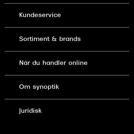
Kundeservice
Kontakt os
Sortiment & brands
Mit Synoptik
Solbriller
Find butik - +100 butikker i hele DK
Når du handler online
Briller
Bestil tid
Fri levering til butik
Kontaktlinser
Spørgsmål & svar (FAQ)
Om synoptik
Læsebriller
Fri levering til udleveringssted
Synoptik Erhverv / B2B
Job & karriere
ved +999 kr.
Brillerens
Juridisk
Brilleabonnement All-Inclusive™
Tilmeld nyhedsbrev
Fri retur på online køb
Mærker & sortiment
Se nuværende tilbud
Privatlivspolitik
Presse