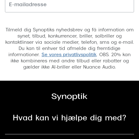
Versace
Tilmeld
Dolce & Gabbana
Tilmeld dig Synoptiks nyhedsbrev og få information om
Persol
synet, tilbud, konkurrencer, briller, solbriller og
kontaktlinser via sociale medier, telefon, sms og e-mail.
Giorgio Armani
Du kan til enhver tid afmelde dig fremtidige
informationer.
Se vores privatlivspolitik
. OBS. 20% kan
Michael Kors
ikke kombineres med andre tilbud eller rabatter og
gælder ikke AI-briller eller Nuance Audio.
Miu Miu
Tiffany & Co.
Hvad kan vi hjælpe dig med?