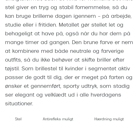
Giorgio 
stel giver en tryg og stabil fornemmelse, så du
Populære brillemærker
Burberry
kan bruge brillerne dagen igennem – på arbejde,
Ray-Ban
studie eller i fritiden. Metallet gør stellet let og
Versace
behageligt at have på, også når du har dem på
Oakley
Jimmy C
mange timer ad gangen. Den brune farve er nem
Emporio Armani
at kombinere med både neutrale og farverige
Tiffany &
Hugo Boss
outfits, så du ikke behøver at skifte briller efter
Sportsbri
tøjstil. Som brillestel til kvinder i segmentet aktiv
Ralph Lauren
Cykelbril
passer de godt til dig, der er meget på farten og
Polo Ralph Lauren
ønsker et gennemført, sporty udtryk, som stadig
Løbebrill
ser elegant og velklædt ud i alle hverdagens
Coach
situationer.
Form & 
Vogue
Ovale sol
Stel
Antirefleks muligt
Hærdning muligt
Skaga
Cat eye s
Dyrberg/Kern