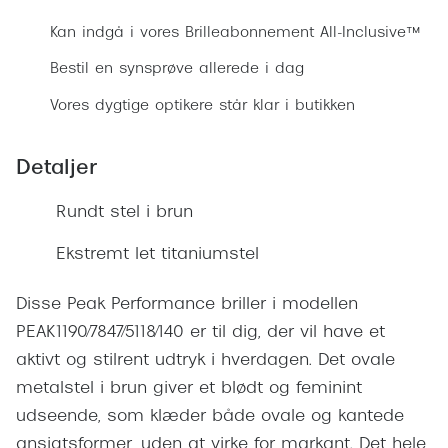
Ray-Ban 
Transitions®
Kan indgå i vores Brilleabonnement All-Inclusive™
Armani 
Stellest® til børn
Bestil en synsprøve allerede i dag
Polaroid
Tilskud til briller
Vores dygtige optikere står klar i butikken
Eksklusi
Form og farve
Detaljer
Prada
Ansigtsform og briller
Rundt stel i brun
Miu Miu
Briller til øjne, næse, bryn og kinder
Ekstremt let titaniumstel
Saint La
Runde briller
Gucci
Disse Peak Performance briller i modellen
Sorte briller
PEAK1190/7847/5118/140 er til dig, der vil have et
Bottega 
Pilotbriller
aktivt og stilrent udtryk i hverdagen. Det ovale
Tom For
Gennemsigtige briller
metalstel i brun giver et blødt og feminint
Balenci
udseende, som klæder både ovale og kantede
Røde briller
ansigtsformer, uden at virke for markant. Det hele