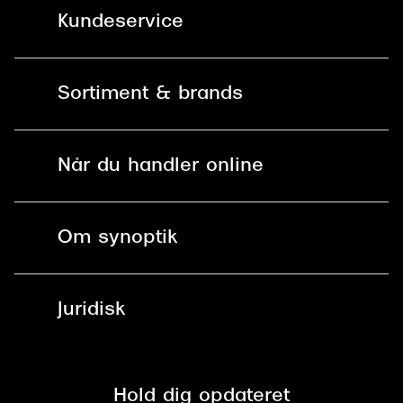
Kundeservice
Kontakt os
Sortiment & brands
Mit Synoptik
Solbriller
Find butik - +100 butikker i hele DK
Når du handler online
Briller
Bestil tid
Fri levering til butik
Kontaktlinser
Spørgsmål & svar (FAQ)
Om synoptik
Læsebriller
Fri levering til udleveringssted
Synoptik Erhverv / B2B
Job & karriere
ved +999 kr.
Brillerens
Juridisk
Brilleabonnement All-Inclusive™
Tilmeld nyhedsbrev
Fri retur på online køb
Mærker & sortiment
Se nuværende tilbud
Privatlivspolitik
Presse
Spørgsmål & svar (FAQ)
Retur
Hold dig opdateret
Cookiepolitik