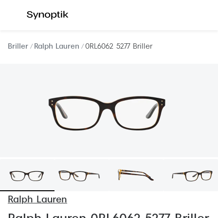
Gå til
indhold
Se alle briller
Se alle s
Briller
Ralph Lauren
0RL6062 5277 Briller
Kategorier
Kategor
Brilleabonnement All-Inclusive™
Outlet - 
Damer
Nyheder
Herrer
Populære 
Børn
Damer
Køb blue light briller online
Herrer
Køb læsebriller online
Børn
Tilbehør til briller
Polariser
Ralph Lauren