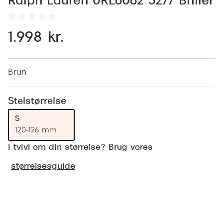
Ralph Lauren 0RL6062 5277 Briller
Behandling af tørre øjne
Populær
Få tjekket dit syn
Ray-Ban
1.998 kr.
Synsprøve med sundhedstjek
Oakley
Test dit behov for abonnement
Emporio
Brun
SynsJournal
Michael 
Stelstørrelse
Forskning i øjensygdomme
Persol
S
Ralph La
Mere om briller
120-126 mm
Peak Pe
I tvivl om din størrelse? Brug vores
Brillemode 2026
Prada Li
størrelsesguide
Brilleglas og priser
Vogue
Bedste brilleglas
Polo Ral
Bestil synsprøve
Nikon brilleglas