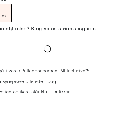
Vogue
Firkantede solbriller
Skaga
 mm
Sorte solbriller
Dyrberg
din størrelse? Brug vores
størrelsesguide
Brune solbriller
BOSS E
Peak Pe
Bestil synsprøve
Armani
Björn B
gå i vores Brilleabonnement All-Inclusive™
n synsprøve allerede i dag
gtige optikere står klar i butikken