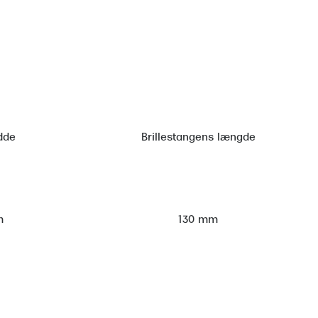
dde
Brillestangens længde
m
130 mm