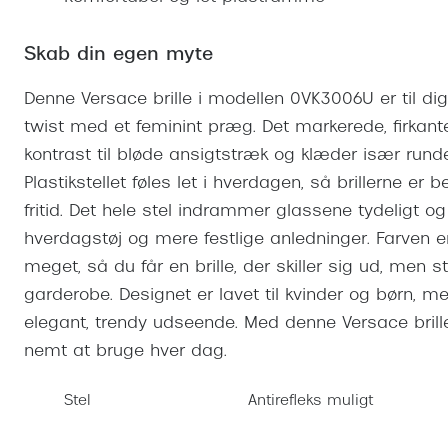
Se udvalg af Oakley Meta
Øjenbetændelse
Brilletyper
Prada Linea R
Tilbehør til briller
Polariserede solbriller
Endagslinser
Webshop FAQ
Oplev kontaktl
Skærmbriller
Skab din egen myte
Vogue
Behandling af tørre øjne
Månedslinser
Butiksoversigt
Kontaktlinsea
Sikkerhedsbriller
Polo Ralph La
FAQ
Denne Versace brille i modellen 0VK3006U er til dig,
twist med et feminint præg. Det markerede, firkanted
Arbejdsbriller
Ray-Ban Kids
Kontaktlinsetje
kontrast til bløde ansigtstræk og klæder især rund
Armani Excha
Plastikstellet føles let i hverdagen, så brillerne e
Polaroid
fritid. Det hele stel indrammer glassene tydeligt og 
hverdagstøj og mere festlige anledninger. Farven e
meget, så du får en brille, der skiller sig ud, men 
garderobe. Designet er lavet til kvinder og børn, m
elegant, trendy udseende. Med denne Versace brille
nemt at bruge hver dag.
Stel
Antirefleks muligt