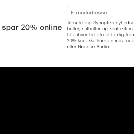
Tilmeld dig Synoptiks nyhedsb
 spar 20% online
briller, solbriller og kontaktl
til enhver tid afmelde dig fre
20% kan ikke kombineres med a
eller Nuance Audio.