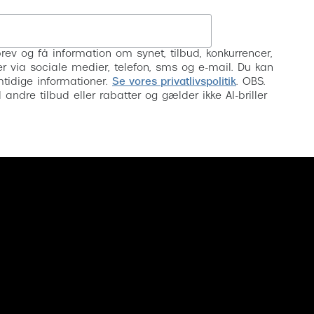
Tilmeld
rev og få information om synet, tilbud, konkurrencer,
inser via sociale medier, telefon, sms og e-mail. Du kan
mtidige informationer.
Se vores privatlivspolitik
. OBS.
ndre tilbud eller rabatter og gælder ikke AI-briller