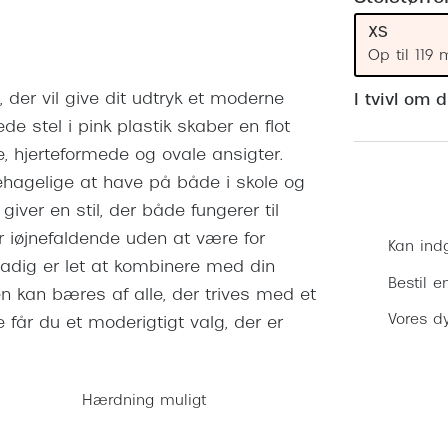
 (konjunktivitis)
ossa
Giorgio Armani
PRECISION1™
XS
inser gratis
Brilleabonnement All-Inclusive™
Burberry
Op til 119
bonnement - Vilkår og
Finansieringsmuligheder
uren
Versace
 der vil give dit udtryk et moderne
I tvivl om 
Forsikring
e stel i pink plastik skaber en flot
Jimmy Choo
k og -kontrol
e, hjerteformede og ovale ansigter.
nge
Tiffany & Co.
r behagelige at have på både i skole og
giver en stil, der både fungerer til
r iøjnefaldende uden at være for
Kan ind
stadig er let at kombinere med din
Bestil e
en kan bæres af alle, der trives med et
Vores dy
 får du et moderigtigt valg, der er
Hærdning muligt