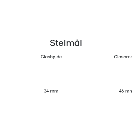
Stelmål
Glashøjde
Glasbre
46 m
34 mm