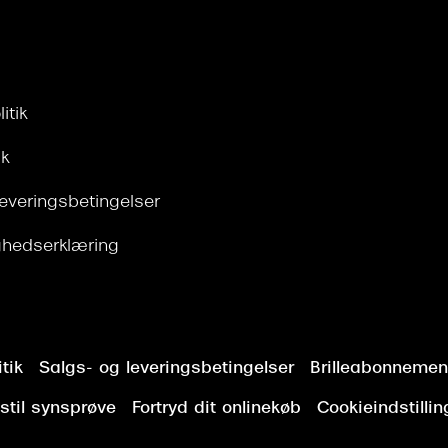
itik
ik
leveringsbetingelser
ghedserklæring
tik
Salgs- og leveringsbetingelser
Brilleabonnement
stil synsprøve
Fortryd dit onlinekøb
Cookieindstillin