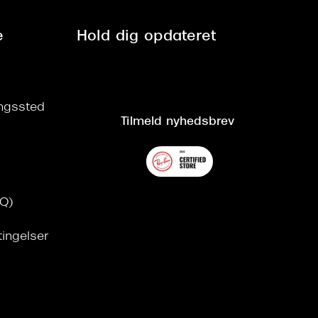
e
Hold dig opdateret
ringssted
Tilmeld nyhedsbrev
AQ)
tingelser