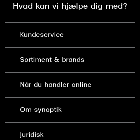
Hvad kan vi hjælpe dig med?
Versace
Dolce & Gabbana
Persol
Kundeservice
Giorgio Armani
Kontakt os
Michael Kors
Sortiment & brands
Mit Synoptik
Miu Miu
Solbriller
Find butik - +100 butikker i hele DK
Tiffany & Co.
Når du handler online
Briller
Bestil tid
Fri levering til butik
Kontaktlinser
Spørgsmål & svar (FAQ)
Om synoptik
Læsebriller
Fri levering til udleveringssted
Synoptik Erhverv / B2B
Job & karriere
ved +999 kr.
Brillerens
Juridisk
Brilleabonnement All-Inclusive™