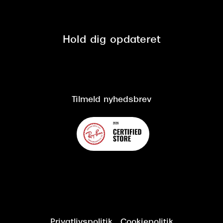
Tilmeld nyhedsbrev
Fri retur på online køb
Mærker & sortiment
Se nuværende tilbud
Privatlivspolitik
Presse
Spørgsmål & svar (FAQ)
Retur
Hold dig opdateret
Cookiepolitik
CSR
Salgs- og leveringsbetingelser
Salgs- og leveringsbetingelser
Om Synoptik
Kundeservice
Tilgængelighedserklæring
Tilmeld nyhedsbrev
Privatlivspolitik
Cookiepolitik