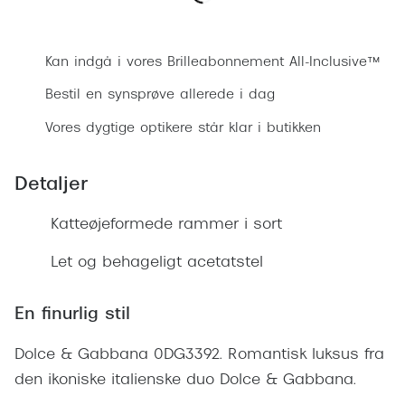
Ray-Ban 
Transitions®
Bestil synsprøve
Armani 
Stellest® til børn
Kan indgå i vores Brilleabonnement All-Inclusive™
Polaroid
Tilskud til briller
Bestil en synsprøve allerede i dag
Eksklusi
Vores dygtige optikere står klar i butikken
Form og farve
Prada
Ansigtsform og briller
Detaljer
Miu Miu
Briller til øjne, næse, bryn og kinder
Katteøjeformede rammer i sort
Saint La
Runde briller
Let og behageligt acetatstel
Gucci
Sorte briller
Bottega 
En finurlig stil
Pilotbriller
Tom For
Gennemsigtige briller
Dolce & Gabbana 0DG3392. Romantisk luksus fra
Balenci
den ikoniske italienske duo Dolce & Gabbana.
Røde briller