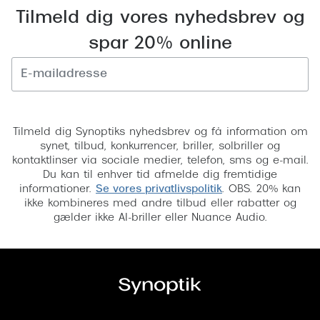
Pilotsolbr
Tilmeld dig vores nyhedsbrev og
BOSS Eyewear
Runde sol
spar 20% online
Peak Performance
Firkanted
Armani Exchange
Sorte sol
Björn Borg
Tilmeld
Brune sol
Tilmeld dig Synoptiks nyhedsbrev og få information om
Eksklusive brillemærker
synet, tilbud, konkurrencer, briller, solbriller og
Mere om
kontaktlinser via sociale medier, telefon, sms og e-mail.
Gucci
Du kan til enhver tid afmelde dig fremtidige
Solbrille
informationer.
Se vores privatlivspolitik
. OBS. 20% kan
Tom Ford
ikke kombineres med andre tilbud eller rabatter og
Solbrille
gælder ikke AI-briller eller Nuance Audio.
Prada
Glastype
Moncler
Solbrille
Burberry
Transiti
Saint Laurent