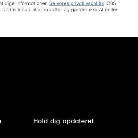
mtidige informationer.
Se vores privatlivspolitik
. OBS.
ndre tilbud eller rabatter og gælder ikke AI-briller
e
Hold dig opdateret