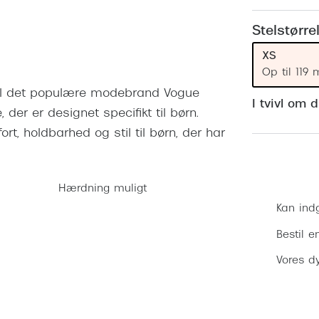
 (konjunktivitis)
ossa
Giorgio Armani
PRECISION1™
inser gratis
Brilleabonnement All-Inclusive™
Stelstørre
Burberry
bonnement - Vilkår og
Finansieringsmuligheder
XS
uren
Versace
Op til 119
Forsikring
til det populære modebrand Vogue
Jimmy Choo
k og -kontrol
I tvivl om 
 der er designet specifikt til børn.
nge
Tiffany & Co.
ort, holdbarhed og stil til børn, der har
Hærdning muligt
Kan ind
Bestil e
Vores dy