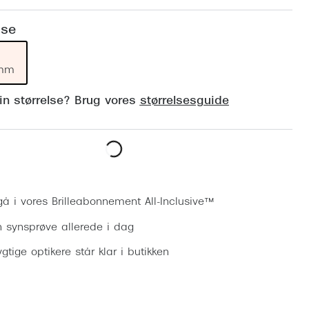
Vogue
Firkantede solbriller
lse
Skaga
Sorte solbriller
Dyrberg
 mm
Brune solbriller
BOSS E
din størrelse? Brug vores
størrelsesguide
Peak Pe
Armani
Björn B
Bestil synsprøve
gå i vores Brilleabonnement All-Inclusive™
n synsprøve allerede i dag
gtige optikere står klar i butikken