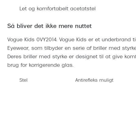
Se udvalg af Oakley Meta
Øjenbetændelse
Brilletyper
Prada Linea R
Tilbehør til briller
Polariserede solbriller
Endagslinser
Let og komfortabelt acetatstel
Webshop FAQ
Oplev kontaktl
Skærmbriller
Vogue
Behandling af tørre øjne
Månedslinser
Butiksoversigt
Kontaktlinsea
Så bliver det ikke mere nuttet
Sikkerhedsbriller
Polo Ralph La
FAQ
Arbejdsbriller
Vogue Kids 0VY2014. Vogue Kids er et underbrand 
Ray-Ban Kids
Kontaktlinsetje
Eyewear, som tilbyder en serie af briller med styrke,
Armani Excha
Deres briller med styrke er designet til at give komf
Polaroid
brug for korrigerende glas.
Stel
Antirefleks muligt