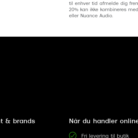
til enhver tid afmelde dig fre
20% kan ikke kombineres med a
eller Nuance Audio.
t & brands
Når du handler onlin
Fri levering til butik