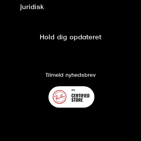
ved +999 kr.
Brillerens
Juridisk
Brilleabonnement All-Inclusive™
Tilmeld nyhedsbrev
Fri retur på online køb
Mærker & sortiment
Se nuværende tilbud
Privatlivspolitik
Presse
Spørgsmål & svar (FAQ)
Retur
Hold dig opdateret
Cookiepolitik
CSR
Salgs- og leveringsbetingelser
Salgs- og leveringsbetingelser
Om Synoptik
Kundeservice
Tilgængelighedserklæring
Tilmeld nyhedsbrev