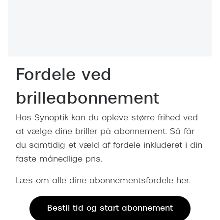
Behandling af tørre øjne
Populær
Få tjekket dit syn
Ray-Ban
Synsprøve med sundhedstjek
Oakley
Test dit behov for abonnement
Emporio
Fordele ved
SynsJournal
Michael 
brilleabonnement
Forskning i øjensygdomme
Persol
Hos Synoptik kan du opleve større frihed ved
Ralph La
Mere om briller
at vælge dine briller på abonnement. Så får
Peak Pe
du samtidig et væld af fordele inkluderet i din
Brillemode 2026
faste månedlige pris.
Prada Li
Brilleglas og priser
Læs om alle dine abonnementsfordele her.
Vogue
Bedste brilleglas
Polo Ral
Nikon brilleglas
Bestil tid og start abonnement