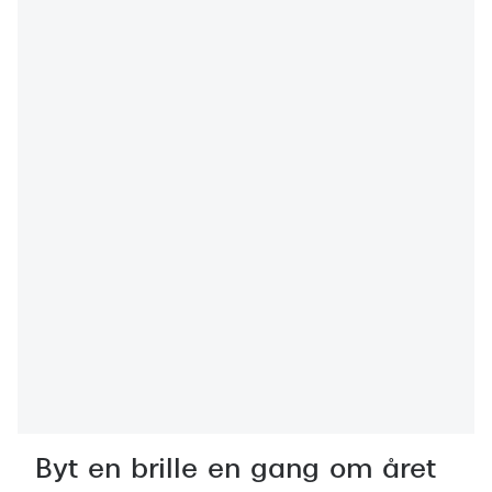
Versace
Dolce & Gabbana
Persol
Giorgio Armani
Michael Kors
Miu Miu
Tiffany & Co.
Byt en brille en gang om året