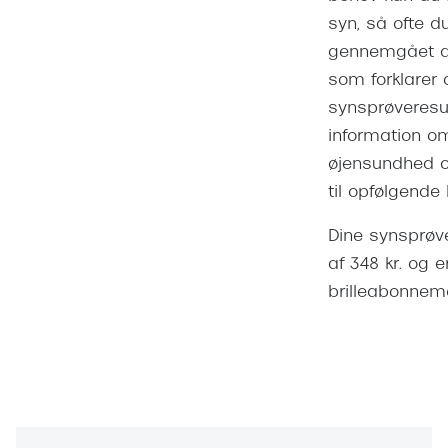
Pilotsolbr
BOSS Eyewear
syn, så ofte du
gennemgået 
Runde sol
Peak Performance
som forklarer 
Firkanted
Armani Exchange
synsprøveresu
Sorte sol
information om
Björn Borg
øjensundhed o
Brune sol
Eksklusive brillemærker
til opfølgende k
Mere om
Gucci
Dine synsprøv
af 348 kr. og er
Solbrille
Tom Ford
brilleabonnem
Solbrille
Prada
Glastype
Moncler
Solbrille
Burberry
Transiti
Saint Laurent