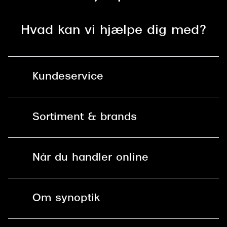
Hvad kan vi hjælpe dig med?
Kundeservice
Kontakt os
Sortiment & brands
Mit Synoptik
Solbriller
Find butik - +100 butikker i hele DK
Når du handler online
Briller
Bestil tid
Fri levering til butik
Kontaktlinser
Spørgsmål & svar (FAQ)
Om synoptik
Læsebriller
Fri levering til udleveringssted
Synoptik Erhverv / B2B
Job & karriere