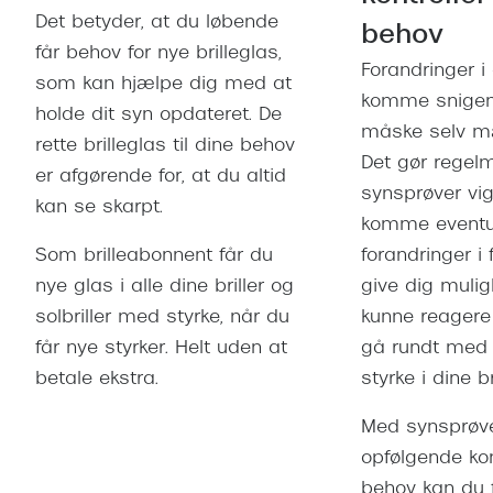
Giorgio 
Det betyder, at du løbende
Populære brillemærker
behov
får behov for nye brilleglas,
Burberry
Forandringer i
Ray-Ban
som kan hjælpe dig med at
Versace
komme snigen
holde dit syn opdateret. De
Oakley
måske selv mæ
Jimmy C
rette brilleglas til dine behov
Det gør rege
Emporio Armani
er afgørende for, at du altid
Tiffany &
synsprøver vig
kan se skarpt.
Hugo Boss
komme eventu
Sportsbri
Ralph Lauren
Som brilleabonnent får du
forandringer i
Cykelbril
nye glas i alle dine briller og
give dig mulig
Polo Ralph Lauren
solbriller med styrke, når du
kunne reagere i
Løbebrill
Coach
får nye styrker. Helt uden at
gå rundt med 
Form & 
betale ekstra.
styrke i dine bri
Vogue
Ovale sol
Med synsprøv
Skaga
opfølgende kont
Cat eye s
Dyrberg/Kern
behov kan du f