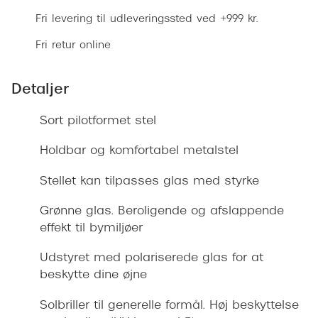
Giorgio 
Fri levering til udleveringssted ved +999 kr.
Populære brillemærker
Burberry
Fri retur online
Ray-Ban
Versace
Oakley
Detaljer
Jimmy C
Emporio Armani
Tiffany &
Sort pilotformet stel
Hugo Boss
Holdbar og komfortabel metalstel
Sportsbri
Ralph Lauren
Cykelbril
Stellet kan tilpasses glas med styrke
Polo Ralph Lauren
Løbebrill
Grønne glas. Beroligende og afslappende
Coach
effekt til bymiljøer
Form & 
Vogue
Udstyret med polariserede glas for at
Ovale sol
beskytte dine øjne
Skaga
Cat eye s
Solbriller til generelle formål. Høj beskyttelse
Dyrberg/Kern