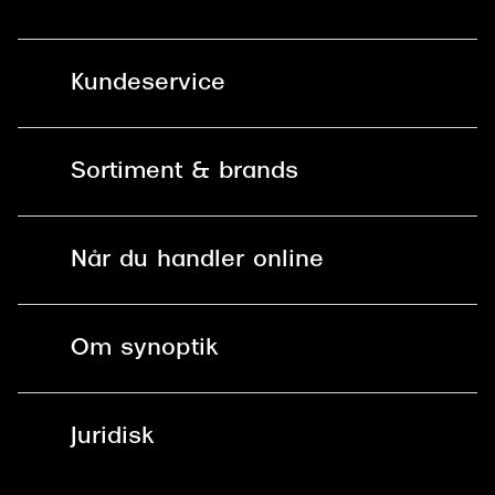
Kundeservice
Kontakt os
Sortiment & brands
Mit Synoptik
Solbriller
Find butik - +100 butikker i hele DK
Når du handler online
Briller
Bestil tid
Fri levering til butik
Kontaktlinser
Spørgsmål & svar (FAQ)
Om synoptik
Læsebriller
Fri levering til udleveringssted
Synoptik Erhverv / B2B
Job & karriere
ved +999 kr.
Brillerens
Juridisk
Brilleabonnement All-Inclusive™
Tilmeld nyhedsbrev
Fri retur på online køb
Mærker & sortiment
Se nuværende tilbud