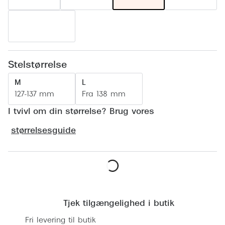
Ray-Ban 
Transitions®
Armani 
Stellest® til børn
Polaroid
Tilskud til briller
Stelstørrelse
Eksklusi
Form og farve
M
L
Prada
127-137 mm
Fra 138 mm
Ansigtsform og briller
Miu Miu
I tvivl om din størrelse? Brug vores
Briller til øjne, næse, bryn og kinder
Saint La
størrelsesguide
Runde briller
Gucci
Sorte briller
Bottega 
Pilotbriller
Læg i kurv
Tom For
Gennemsigtige briller
Tjek tilgængelighed i butik
Balenci
Røde briller
Fri levering til butik