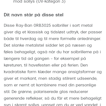
mod sollys (UV-kategori 3)
Pilotsolbr
BOSS Eyewear
Runde sol
Dit navn står på disse stel
Peak Performance
Firkanted
Armani Exchange
Disse Ray-Ban 0RB3025 solbriller i sort metal
Sorte sol
giver dig et klassisk og tidsløst udtryk, der passer
Björn Borg
både til hverdag og til mere formelle anledninger.
Brune sol
Det slanke metalstel sidder let på næsen og
Eksklusive brillemærker
føles behageligt, også når du har solbrillerne på i
Mere om
Gucci
længere tid ad gangen – for eksempel på
Solbrille
køreturen, til havefesten eller på ferien. Den
Tom Ford
kvadratiske form klæder mange ansigtsformer og
Solbrille
Prada
giver et markant, men stadig stilrent udseende,
Glastype
Moncler
som er nemt at kombinere med din personlige
Solbrille
stil. De grønne, polariserede glas reducerer
Burberry
generende reflekser, så du får et mere behageligt
Transiti
Saint Laurent
syn i skarpt sollys, uanset om du er ved vandet, i