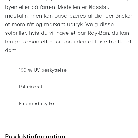
byen eller på farten. Modellen er klassisk
Versace
maskulin, men kan også bæres af dig, der ønsker
Dolce & Gabbana
et mere råt og markant udtryk. Vælg disse
solbriller, hvis du vil have et par Ray-Ban, du kan
Persol
bruge sæson efter sæson uden at blive trætte af
Giorgio Armani
dem.
Michael Kors
Miu Miu
100 % UV-beskyttelse
Tiffany & Co.
Polariseret
Fås med styrke
Produktinformation