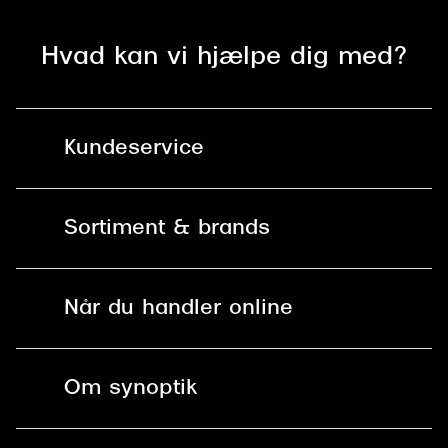
Hvad kan vi hjælpe dig med?
Kundeservice
Kontakt os
Sortiment & brands
Mit Synoptik
Solbriller
Find butik - +100 butikker i hele DK
Når du handler online
Briller
Bestil tid
Fri levering til butik
Kontaktlinser
Spørgsmål & svar (FAQ)
Om synoptik
Læsebriller
Fri levering til udleveringssted
Synoptik Erhverv / B2B
Job & karriere