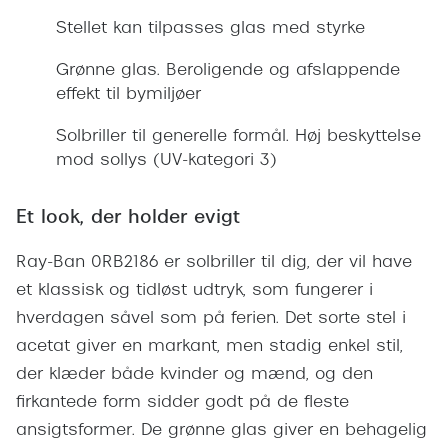
Giorgio 
Stellet kan tilpasses glas med styrke
Populære brillemærker
Burberry
Grønne glas. Beroligende og afslappende
Ray-Ban
Versace
effekt til bymiljøer
Oakley
Jimmy C
Solbriller til generelle formål. Høj beskyttelse
Emporio Armani
mod sollys (UV-kategori 3)
Tiffany &
Hugo Boss
Sportsbri
Et look, der holder evigt
Ralph Lauren
Cykelbril
Ray-Ban 0RB2186 er solbriller til dig, der vil have
Polo Ralph Lauren
Løbebrill
et klassisk og tidløst udtryk, som fungerer i
Coach
hverdagen såvel som på ferien. Det sorte stel i
Form & 
acetat giver en markant, men stadig enkel stil,
Vogue
der klæder både kvinder og mænd, og den
Ovale sol
Skaga
firkantede form sidder godt på de fleste
Cat eye s
ansigtsformer. De grønne glas giver en behagelig
Dyrberg/Kern