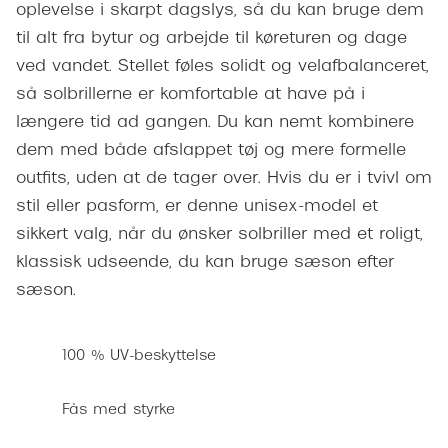
oplevelse i skarpt dagslys, så du kan bruge dem
Pilotsolbr
BOSS Eyewear
til alt fra bytur og arbejde til køreturen og dage
Runde sol
Peak Performance
ved vandet. Stellet føles solidt og velafbalanceret,
Firkanted
så solbrillerne er komfortable at have på i
Armani Exchange
længere tid ad gangen. Du kan nemt kombinere
Sorte sol
Björn Borg
dem med både afslappet tøj og mere formelle
Brune sol
outfits, uden at de tager over. Hvis du er i tvivl om
Eksklusive brillemærker
stil eller pasform, er denne unisex-model et
Mere om
sikkert valg, når du ønsker solbriller med et roligt,
Gucci
klassisk udseende, du kan bruge sæson efter
Solbrille
Tom Ford
sæson.
Solbrille
Prada
Glastype
100 % UV-beskyttelse
Moncler
Solbrille
Burberry
Fås med styrke
Transiti
Saint Laurent