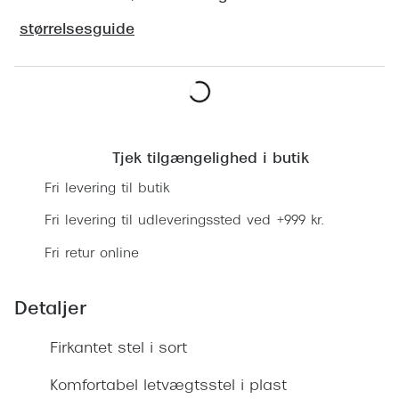
Ray-Ban 
Transitions®
størrelsesguide
Armani 
Stellest® til børn
Polaroid
Tilskud til briller
Eksklusi
Læg i kurv
Form og farve
Prada
Tjek tilgængelighed i butik
Ansigtsform og briller
Fri levering til butik
Miu Miu
Briller til øjne, næse, bryn og kinder
Fri levering til udleveringssted ved +999 kr.
Saint La
Runde briller
Fri retur online
Gucci
Sorte briller
Bottega 
Detaljer
Pilotbriller
Tom For
Gennemsigtige briller
Firkantet stel i sort
Balenci
Røde briller
Komfortabel letvægtsstel i plast