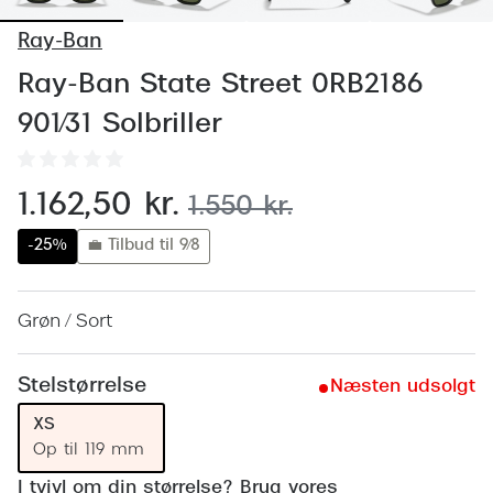
Behandling af tørre øjne
Populær
Ray-Ban
Få tjekket dit syn
Ray-Ban
Ray-Ban State Street 0RB2186
Synsprøve med sundhedstjek
Oakley
901/31 Solbriller
Test dit behov for abonnement
Emporio
SynsJournal
Michael 
nu:
1.162,50 kr.
før:
1.550 kr.
Forskning i øjensygdomme
Persol
-25%
💼 Tilbud til 9/8
Ralph La
Mere om briller
Grøn / Sort
Peak Pe
Brillemode 2026
Prada Li
Brilleglas og priser
Stelstørrelse
Næsten udsolgt
Vogue
Bedste brilleglas
XS
Op til 119 mm
Polo Ral
Nikon brilleglas
I tvivl om din størrelse? Brug vores