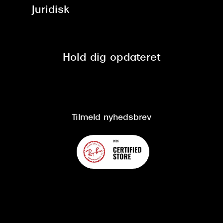
ved +999 kr.
Brillerens
Juridisk
Brilleabonnement All-Inclusive™
Tilmeld nyhedsbrev
Fri retur på online køb
Mærker & sortiment
Se nuværende tilbud
Privatlivspolitik
Presse
Spørgsmål & svar (FAQ)
Retur
Hold dig opdateret
Cookiepolitik
CSR
Salgs- og leveringsbetingelser
Salgs- og leveringsbetingelser
Om Synoptik
Kundeservice
Tilgængelighedserklæring
Tilmeld nyhedsbrev